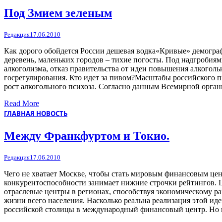
Под Змием зеленым
Редакция
17.06.2010
Как дорого обойдется России дешевая водка«Кривые» демограф
деревень, маленьких городов – тихие погосты. Под надгробиям
алкоголизма, отказ правительства от идеи повышения алкогол
госрегулирования. Кто идет за пивом?Масштабы российского п
рост алкогольного психоза. Согласно данным Всемирной орга
Read More
ГЛАВНАЯ НОВОСТЬ
Между Франкфуртом и Токио.
Редакция
17.06.2010
Чего не хватает Москве, чтобы стать мировым финансовым це
конкурентоспособности занимает нижние строчки рейтингов. Ц
отраслевые центры в регионах, способствуя экономическому раз
жизни всего населения. Насколько реальна реализация этой иде
российской столицы в международный финансовый центр. Но