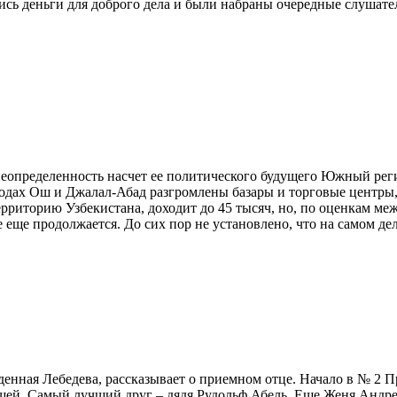
ашлись деньги для доброго дела и были набраны очередные слуша
пределенность насчет ее политического будущего Южный регио
ородах Ош и Джалал-Абад разгромлены базары и торговые центр
 территорию Узбекистана, доходит до 45 тысяч, но, по оценкам 
е еще продолжается. До сих пор не установлено, что на самом д
енная Лебедева, рассказывает о приемном отце. Начало в № 2 П
щей. Самый лучший друг – дядя Рудольф Абель. Еще Женя Андрее