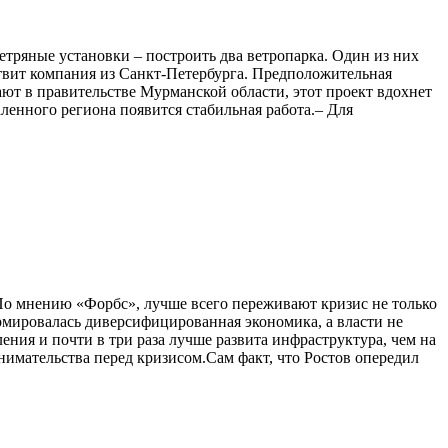
етряные установки – построить два ветропарка. Один из них
ствит компания из Санкт-Петербурга. Предположительная
ают в правительстве Мурманской области, этот проект вдохнет
ленного региона появится стабильная работа.– Для
ению «Форбс», лучше всего переживают кризис не только
ормировалась диверсифицированная экономика, а власти не
ния и почти в три раза лучше развита инфраструктура, чем на
нимательства перед кризисом.Сам факт, что Ростов опередил