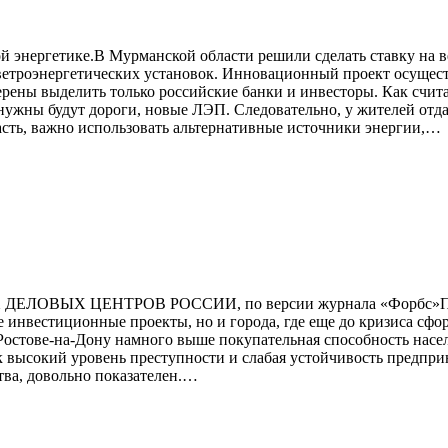
й энергетике.В Мурманской области решили сделать ставку на в
0 ветроэнергетических установок. Инновационный проект осуще
мерены выделить только российские банки и инвесторы. Как счит
нужны будут дороги, новые ЛЭП. Следовательно, у жителей отда
асть, важно использовать альтернативные источники энергии,…
ДЕЛОВЫХ ЦЕНТРОВ РОССИИ, по версии журнала «Форбс»По мн
е инвестиционные проекты, но и города, где еще до кризиса сф
Ростове-на-Дону намного выше покупательная способность населе
к высокий уровень преступности и слабая устойчивость предпри
тва, довольно показателен.…