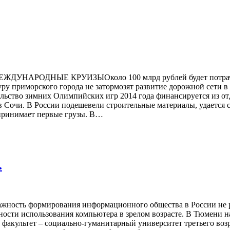
НЫЕ КРУИЗЫОколо 100 млрд рублей будет потрачено в эт
у приморского города не затормозят развитие дорожной сети в 
ельство зимних Олимпийских игр 2014 года финансируется из о
 Сочи. В России подешевели строительные материалы, удается с
 принимает первые грузы. В…
.
ирования информационного общества в России не раз отме
рудности использования компьютера в зрелом возрасте. В Тюмен
факультет – социально-гуманитарный университет третьего возра