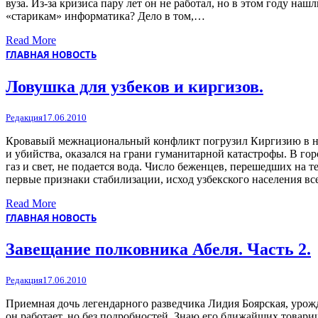
вуза. Из-за кризиса пару лет он не работал, но в этом году н
«старикам» информатика? Дело в том,…
Read More
ГЛАВНАЯ НОВОСТЬ
Ловушка для узбеков и киргизов.
Редакция
17.06.2010
Кровавый межнациональный конфликт погрузил Киргизию в нео
и убийства, оказался на грани гуманитарной катастрофы. В г
газ и свет, не подается вода. Число беженцев, перешедших на
первые признаки стабилизации, исход узбекского населения вс
Read More
ГЛАВНАЯ НОВОСТЬ
Завещание полковника Абеля. Часть 2.
Редакция
17.06.2010
Приемная дочь легендарного разведчика Лидия Боярская, урожд
он работает, но без подробностей. Знаю его ближайших товари