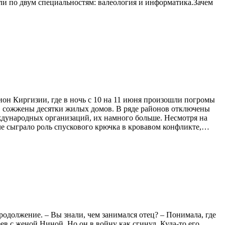
тели по двум специальностям: валеология и информатика.Зачем
н Киргизии, где в ночь с 10 на 11 июня произошли погромы
ы, сожжены десятки жилых домов. В ряде районов отключены
международных организаций, их намного больше. Несмотря на
еле сыграло роль спускового крючка в кровавом конфликте,…
родолжение. – Вы знали, чем занимался отец? – Понимала, где
в с женой Ниной. Но он в войну как сгинул. Куда-то его