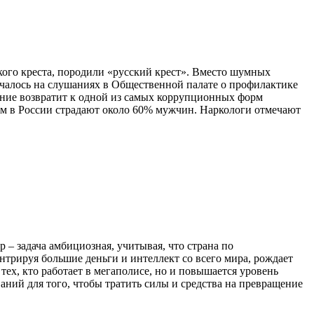
кого креста, породили «русский крест». Вместо шумных
мечалось на слушаниях в Общественной палате о профилактике
ание возвратит к одной из самых коррупционных форм
ом в России страдают около 60% мужчин. Наркологи отмечают
 задача амбициозная, учитывая, что страна по
трируя большие деньги и интеллект со всего мира, рождает
тех, кто работает в мегаполисе, но и повышается уровень
аний для того, чтобы тратить силы и средства на превращение