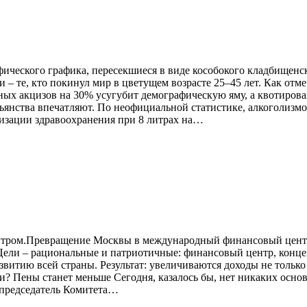
ического графика, пересекшиеся в виде кособокого кладбищенс
и – те, кто покинул мир в цветущем возрасте 25–45 лет. Как от
ьных акцизов на 30% усугубит демографическую яму, а квотиров
ьянства впечатляют. По неофициальной статистике, алкоголизм
низации здравоохранения при 8 литрах на…
нтром.Превращение Москвы в международный финансовый центр –
ели – рациональные и патриотичные: финансовый центр, концен
витию всей страны. Результат: увеличиваются доходы не только 
и? Пены станет меньше Сегодня, казалось бы, нет никаких основ
 председатель Комитета…