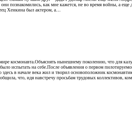
они познакомились, как мне кажется, не во время войны, а еще 
Отец Хенкина был актером, а…
мире космонавта.Объяснять нынешнему поколению, что для калу
ло испытать на себе.После объявления о первом пилотируемом 
бо здесь в начале века жил и творил основоположник космонавт
сообщила, что, идя навстречу просьбам трудовых коллективов, 