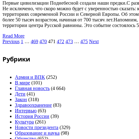
Первые цивилизации Поднебесной создали наши предки.С разви
Не исключено, что скоро можно будет с уверенностью сказать
территориях современной России и Северной Европы. Об этом 
более 50 тысяч возрастом, начиная от 700 тысяч лет.Напомним
территории центра Русской равнины. Это событие состоялось 5
Read More
Previous
1
…
469
470
471
472
473
…
475
Next
Рубрики
Армия и ВПК
(252)
В мире
(101)
Главная новость
(4 664)
Дети
(41)
Закон
(318)
Здравоохранение
(83)
Интервью
(63)
История России
(39)
Культура
(261)
Новости президента
(329)
Образование и наука
(98)
Общество
(652)