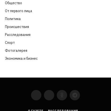
Общество
(652)
От первого лица
(40)
Политика
(282)
Происшествия
(107)
Расследования
(91)
Спорт
(57)
Фотогалерея
(6)
Экономика и бизнес
(252)
YouTube
VKontakte
LinkedIn
Flickr
О ГАЗЕТЕ
РАССЛЕДОВАНИЯ