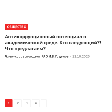
ОБЩЕСТВО
Антикоррупционный потенциал в
академической среде. Кто следующий?!
Что предлагаем?
Член-корреспондент РАО И.В. Годунов
12.10.2025
«Нельзя снижать темп в борьбе и с любыми
коррупционными проявлениями».Президент России
В.В. Путин на расширенном заседании коллегии МВД
05 марта…
Next
1
2
3
4