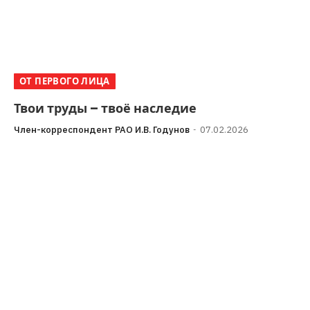
ОТ ПЕРВОГО ЛИЦА
Твои труды – твоё наследие
Член-корреспондент РАО И.В. Годунов
07.02.2026
Прикладная Антикоррупция в действии Предлагаем
вниманию наших уважаемых читателей свежий
памфлет из цикла статей на тему коррупции. Мы
обобщим предыдущие…