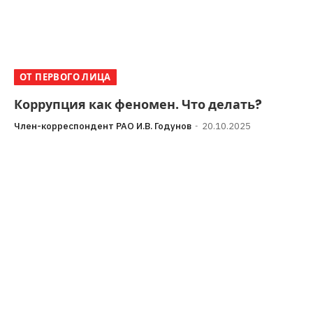
ОТ ПЕРВОГО ЛИЦА
Коррупция как феномен. Что делать?
Член-корреспондент РАО И.В. Годунов
20.10.2025
«Нельзя снижать темп в борьбе и с любыми
коррупционными проявлениями».Президент России
В.В. Путин на расширенном заседании коллегии МВД
05 марта…