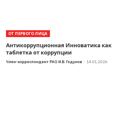
ОТ ПЕРВОГО ЛИЦА
Антикоррупционная Инноватика как
таблетка от коррупции
Член-корреспондент РАО И.В. Годунов
14.01.2026
«Борьба с коррупцией – это не шоу, она требует
ответственности и профессионализма. Только тогда
она даст результат, получит осознанную, широкую…