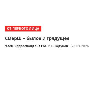
ОТ ПЕРВОГО ЛИЦА
СмерШ – былое и грядущее
Член-корреспондент РАО И.В. Годунов
26.01.2026
«Наша общая задача – противостоять любым
попыткам переписать историю, в том числе замолчать
или исказить роль отечественных спецслужб в
разгроме…