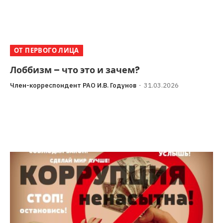
ОТ ПЕРВОГО ЛИЦА
Лоббизм – что это и зачем?
Член-корреспондент РАО И.В. Годунов
31.03.2026
Кроха сын к отцу пришёл, и спросила кроха:«Лоббизм
– это хорошо? Или это – плохо?»Авторы под
впечатлением от Владимира Владимировича…