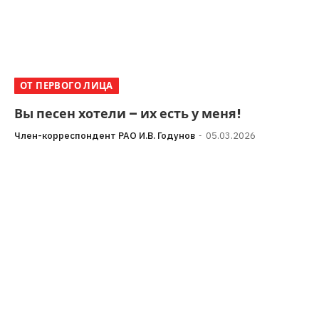
ОТ ПЕРВОГО ЛИЦА
Вы песен хотели – их есть у меня!
Член-корреспондент РАО И.В. Годунов
05.03.2026
«В борьбе с коррупцией нельзя опираться только на
правоохранительную сферу, вообще
нельзя.»Президент России В.В. Путин(интервью
французской газете «Фигаро» 28 октября…