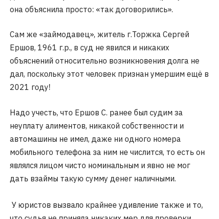
она объяснила просто: «так договорились».
Сам же «займодавец», житель г.Торжка Сергей
Ершов, 1961 г.р., в суд не явился и никаких
объяснений относительно возникновения долга не
дал, поскольку этот человек признан умершим ещё в
2021 году!
Надо учесть, что Ершов С. ранее был судим за
неуплату алиментов, никакой собственности и
автомашины не имел, даже ни одного номера
мобильного телефона за ним не числится, то есть он
являлся лицом чисто номинальным и явно не мог
дать взаймы такую сумму денег наличными.
У юристов вызвало крайнее удивление также и то,
что судья не приняла никаких мер для проверки