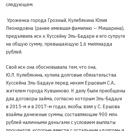
следующем.
Уроженка города Грозный, Кулебякина Юлия
Леонидовна (ранее имевшая фамилию — Мишарина),
предъявила иск к Хуссейну Эль-Бадари и его супруге
на общую сумму, превышающую 1,6 миллиарда
рублей.
Свой иск она обосновывала тем, что она,
Ю.Л. Кулебякина, купила долговые обязательства
Хуссейна Эль-Бадауи перед неким Ершовым С.А.,
жителем города Кувшиново. К делу были приобщены
два договоры займа, согласно которым Эль-Бадауи
в 2015-м и в 2017-м годах, якобы, взял у С. Ершова
взаймы денежные суммы, составляющие 900 млн.
рублей наличными деньгами с условием выплаты
процентов, которые вместе с остальным «долгом» и