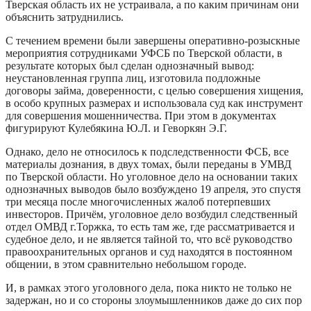
Тверская область их не устраивала, а по каким причинам они
объяснить затруднились.
С течением времени были завершены оперативно-розыскные
мероприятия сотрудниками УФСБ по Тверской области, в
результате которых был сделан однозначный вывод:
неустановленная группа лиц, изготовила подложные
договоры займа, доверенности, с целью совершения хищения,
в особо крупных размерах и использовала суд как инструмент
для совершения мошенничества. При этом в документах
фигурируют Кулебякина Ю.Л. и Геворкян Э.Г.
Однако, дело не относилось к подследственности ФСБ, все
материалы дознания, в двух томах, были переданы в УМВД
по Тверской области. Но уголовное дело на основании таких
однозначных выводов было возбуждено 19 апреля, это спустя
три месяца после многочисленных жалоб потерпевших
инвесторов. Причём, уголовное дело возбудил следственный
отдел ОМВД г.Торжка, то есть там же, где рассматривается и
судебное дело, и не является тайной то, что всё руководство
правоохранительных органов и суд находятся в постоянном
общении, в этом сравнительно небольшом городе.
И, в рамках этого уголовного дела, пока никто не только не
задержан, но и со стороны злоумышленников даже до сих пор