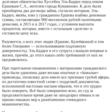
долговые обязательства Хуссейна Эль-Бадауи перед неким
Ершовым С.А., жителем города Кувшиново. К делу были
приобщены два договора займа, согласно которым, Эль-
Бадауи, якобы, взял у гражданина Ершова взаймы денежные
суммы, составляющие 900 миллионов рублей наличными
деньгами, в 2015 и в 2017 годах, с условием выплаты
процентов, которые, вместе с остальным «долгом» и
составили цену иска.
Разумеется, о всех этих людях (Ершове, Кулебякиной и тем
более Геворкяне — использовавшем подложную
доверенность), Эль-Бадауи и его супруга слышали впервые в
жизни, причём, до этого каких-либо требований от них не
предъявлялось.
При тщательном ознакомлении с материалами гражданского
дела были удивлены даже весьма опытные и «бывалые»
правоведы, поскольку дело имело все признаки грубой аферы,
по достаточно известной схеме с подделкой документов,
исполненной настолько наглым образом, что в это трудно
было поверить. Всё было совершенно ясно, но суд за
продолжительное время даже не заподозрил обмана и не
принял никаких мер к разоблачению очевидного
мошенничества.