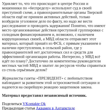
Удивляет то, что это происходит в центре России и
мошенники по «беспределу» используют суд в своей
преступной схеме, а правоохранительные органы Тверской
области ещё не приняли активных действий, только
возбудили уголовное дело по факту, но надо же вести
расследование и проводить задержания! Понятно, что имеют
место организованные действия преступной группировки с
солидным финансированием и, возможно, с наличием
коррупционных связей, а МВД области отправляет этот
материал, который пришёл из ФСБ, с прямым указанием о
наличии преступления, в сельский район, где у
правоохранителей нет достаточных сил и средств для
эффективной организации работы. Интересно, у МВД всё
идёт по плану? Достаточно ли компетентны руководители
местных частей МВД и хватит ли ресурсов чтобы справиться
со столь серьёзным делом?
Журналисты газеты «ПРЕЗИДЕНТ» с любопытством
наблюдают за развитием этой остросюжетной ситуации и
надеются на скорейшую реакцию защитников закона.
Материал предоставил независимый источник.
Поделиться
VKontakte
Ok
Предыдущая статья
Аквамен в Антарктиде