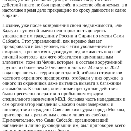
действий никто не был привлечён в качестве обвиняемых, а в
настоящее время дело прекращено по сроку давности и сдано
в архив.
Позднее, уже после возвращения своей недвижимости, Эль-
Бадауи с супругой имели неосторожность доверить
управление им гражданину России и Сирии по имени Сами
Сабсаби. Этот управляющий, как нередко бывает,
проворовался и был уволен, но с этим увольнением не
смирился, а решил взять доходную недвижимость под свой
личный контроль, для чего обратился к криминальным
элементам, тоже из Чечни, которые, в составе вооружённой
группы из более чем 50 человек в ночь на 24 августа 2022
года ворвались на территорию зданий, избили сотрудников
частного охранного предприятия, отобрали у них оружие, а
одного из охранников даже пытались вывезти в багажнике
автомобиля. К счастью, описанные преступные действия
были пресечены оперативно прибывшим отрядом
специального назначения МВД, большая часть нападавших и
сам организатор нападения Сабсаби были задержаны и
впоследствии осуждены Савеловским судом города Москвы,
приговорены к различным срокам лишения свободы.
Примечательно, что Сами Сабсаби, организовавший
нападение и лично руководивший им, был приговорён всего
лишь к принудительным работам.