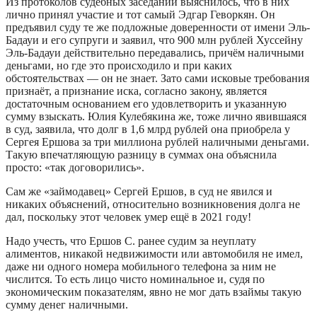
Из протоколов судебных заседаний выяснилось, что в них
лично принял участие и тот самый Эдгар Геворкян. Он
предъявил суду те же подложные доверенности от имени Эль-
Бадауи и его супруги и заявил, что 900 млн рублей Хуссейну
Эль-Бадауи действительно передавались, причём наличными
деньгами, но где это происходило и при каких
обстоятельствах — он не знает. Зато сами исковые требования
признаёт, а признание иска, согласно закону, является
достаточным основанием его удовлетворить и указанную
сумму взыскать. Юлия Кулебякина же, тоже лично явившаяся
в суд, заявила, что долг в 1,6 млрд рублей она приобрела у
Сергея Ершова за три миллиона рублей наличными деньгами.
Такую впечатляющую разницу в суммах она объяснила
просто: «так договорились».
Сам же «займодавец» Сергей Ершов, в суд не явился и
никаких объяснений, относительно возникновения долга не
дал, поскольку этот человек умер ещё в 2021 году!
Надо учесть, что Ершов С. ранее судим за неуплату
алиментов, никакой недвижимости или автомобиля не имел,
даже ни одного номера мобильного телефона за ним не
числится. То есть лицо чисто номинальное и, судя по
экономическим показателям, явно не мог дать взаймы такую
сумму денег наличными.