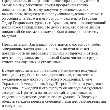
Представитель иностранного инвестора крайне удивился
этому, но ему работники почты предъявили копию
доверенности. По этому документу, человеком, как
выяснилось, неоднократно получавшим судебные письма за
Хуссейна Эль-Бадауи и его супругу, был некто Геворкян
Эдгар Генрикович, уроженец Армении, недавно получивший
российское гражданство. Но дело в том, что с этим лицом
ливанский бизнесмен знаком не был и доверенности ему не
выдавал.
Представители Эль-Бадауи обратились к нотариусу, якобы
заверившим такую доверенность, и получили ответ:
доверенность не заверялась, подпись нотариуса и оттиск
печати подделаны, нотариальный бланк числится среди
списка похищенных и утраченных.
Вскоре представители ливанского бизнесмена получили
очередное судебное письмо, организовав, практически,
ежедневное дежурство у почтового отделения. В нём
Торжокский межрайонный суд Тверской области уведомлял
Хуссейна Эль-Бадауи и его супругу об очередном судебном
заседании. При этом на интернет-сайте суда никаких
сведений о судебном деле найти не удалось. В Тверскую
область выехали юристы семейной пары для разбирательства
в ситуации.