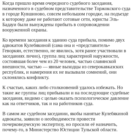
Когда пришло время очередного судебного заседания,
назначенного в судебном представительстве Торжокского суда
в городе Кувшиново, совсем небольшом городке, на подъезде
к которому даже не работают сотовые сети, юристы Эль-
Бадауи были вынуждены прибыть в сопровождении
вооруженной охраны.
Ко времени заседания к зданию суда прибыла, помимо двух
адвокатов Кулебякиной (сама она и «представитель»
Геворкян, естественно, не явились, хотя ранее участвовали в
заседаниях лично), группа лиц характерной наружности,
состоявшая более чем из 20 человек, частью славянской
внешности, частью — явные выходцы из северокавказских
республик, и намерения их не вызывали сомнений, они
склонялись конфликту.
К счастью, каких либо столкновений удалось избежать. Но
такие же группы лиц прибывали и на последующие судебные
заседания, видимо с целью оказать психологическое давление
как на ответчиков, так и на работников суда.
В самом же судебном заседании, якобы нанятые Кулебякиной
адвокаты, заявили о необходимости провести
почерковедческую экспертизу, но просили её назначить,
почему-то, в Министерство Юстиции Тульской области.