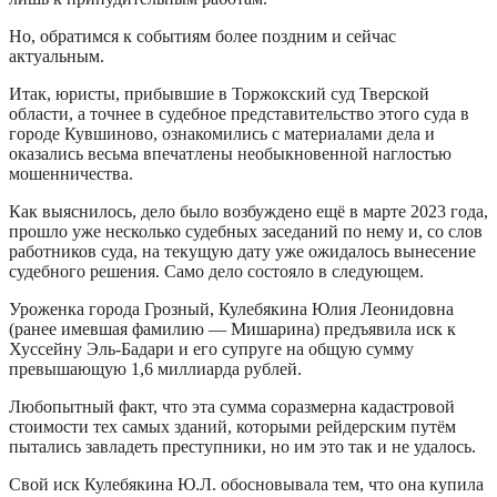
Но, обратимся к событиям более поздним и сейчас
актуальным.
Итак, юристы, прибывшие в Торжокский суд Тверской
области, а точнее в судебное представительство этого суда в
городе Кувшиново, ознакомились с материалами дела и
оказались весьма впечатлены необыкновенной наглостью
мошенничества.
Как выяснилось, дело было возбуждено ещё в марте 2023 года,
прошло уже несколько судебных заседаний по нему и, со слов
работников суда, на текущую дату уже ожидалось вынесение
судебного решения. Само дело состояло в следующем.
Уроженка города Грозный, Кулебякина Юлия Леонидовна
(ранее имевшая фамилию — Мишарина) предъявила иск к
Хуссейну Эль-Бадари и его супруге на общую сумму
превышающую 1,6 миллиарда рублей.
Любопытный факт, что эта сумма соразмерна кадастровой
стоимости тех самых зданий, которыми рейдерским путём
пытались завладеть преступники, но им это так и не удалось.
Свой иск Кулебякина Ю.Л. обосновывала тем, что она купила