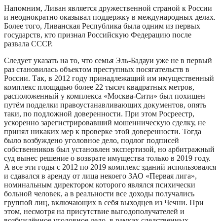
Напомним, Ливан является дружественной страной к России
и неоднократно оказывал поддержку в международных делах.
Более того, Ливанская Республика была одним из первых
государств, кто признал Российскую Федерацию после
развала СССР.
Следует указать на то, что семья Эль-Бадауи уже не в первый
раз становилась объектом преступных посягательств в
России. Так, в 2012 году принадлежащий им имущественный
комплекс площадью более 22 тысяч квадратных метров,
расположенный у комплекса «Москва-Сити» был похищен
путём подделки правоустанавливающих документов, опять
таки, по подложной доверенности. При этом Росреестр,
ускоренно зарегистрировавший мошенническую сделку, не
принял никаких мер к проверке этой доверенности. Тогда
было возбуждено уголовное дело, подлог подписей
собственников был установлен экспертизой, но арбитражный
суд вынес решение о возврате имущества только в 2019 году.
А все эти годы с 2012 по 2019 комплекс зданий использовался
и сдавался в аренду от лица некоего ЗАО «Первая лига»,
номинальным директором которого являлся психически
больной человек, а в реальности все доходы получались
группой лиц, включающих в себя выходцев из Чечни. При
этом, несмотря на присутствие выгодополучателей и
возбуждённое уголовное дело, в рамках следственных