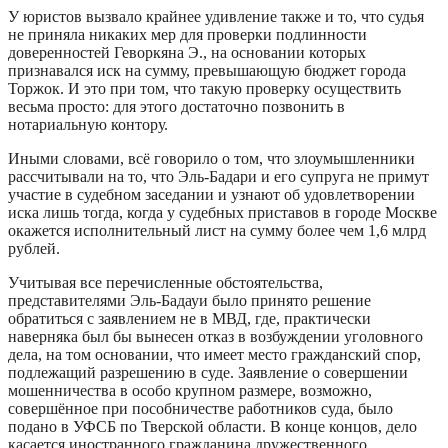
У юристов вызвало крайнее удивление также и то, что судья
не приняла никаких мер для проверки подлинности
доверенностей Геворкяна Э., на основании которых
признавался иск на сумму, превышающую бюджет города
Торжок. И это при том, что такую проверку осуществить
весьма просто: для этого достаточно позвонить в
нотариальную контору.
Иными словами, всё говорило о том, что злоумышленники
рассчитывали на то, что Эль-Бадари и его супруга не примут
участие в судебном заседании и узнают об удовлетворении
иска лишь тогда, когда у судебных приставов в городе Москве
окажется исполнительный лист на сумму более чем 1,6 млрд
рублей.
Учитывая все перечисленные обстоятельства,
представителями Эль-Бадауи было принято решение
обратиться с заявлением не в МВД, где, практически
наверняка был бы вынесен отказ в возбуждении уголовного
дела, на том основании, что имеет место гражданский спор,
подлежащий разрешению в суде. Заявление о совершении
мошенничества в особо крупном размере, возможно,
совершённое при пособничестве работников суда, было
подано в УФСБ по Тверской области. В конце концов, дело
касается иностранного гражданина дружественного