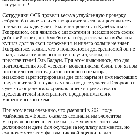
государства!
Сотрудники ФСБ провели весьма углубленную проверку,
собрали большое количество доказательств, допросили всех
причастных к делу лиц. Были допрошены и Кулебякина с
Геворкяном, они явились с адвокатами и незаконность своих
действий отрицали. Кулебякина твёрдо стояла на своём: она
купила долг за свои сбережения, и ничего больше не знает.
Геворкян же, заявил, что о подложности доверенностей он не
знал, а сами эти доверенности получил, якобы, от
представителей Эль-Бадауи. При этом выяснилось, что для
подтверждения этой «версии» мошенниками были, при явном
пособничестве сотрудников сотового оператора,
незаконно зарегистрированы две сим-карты на имя настоящих
представителей, но уже намного позднее участия Геворкяна в
суде, что опровергало хронологически причастность
представителей иностранного предпринимателя к
мошеннической схеме.
При этом всем очевидно, что умерший в 2021 году
«займодавец» Ершов оказался асоциальным элементом,
материально обеспечен не был, сам являлся злостным
должником и даже был осуждён за неуплату алиментов, но
суд почему то этим фактам никакой оценки не дал.