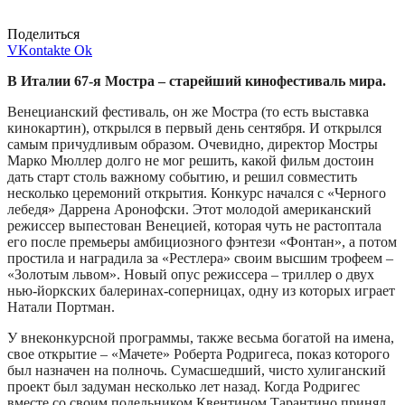
Поделиться
VKontakte
Ok
В Италии 67-я Мостра – старейший кинофестиваль мира.
Венецианский фестиваль, он же Мостра (то есть выставка
кинокартин), открылся в первый день сентября. И открылся
самым причудливым образом. Очевидно, директор Мостры
Марко Мюллер долго не мог решить, какой фильм достоин
дать старт столь важному событию, и решил совместить
несколько церемоний открытия. Конкурс начался с «Черного
лебедя» Даррена Аронофски. Этот молодой американский
режиссер выпестован Венецией, которая чуть не растоптала
его после премьеры амбициозного фэнтези «Фонтан», а потом
простила и наградила за «Рестлера» своим высшим трофеем –
«Золотым львом». Новый опус режиссера – триллер о двух
нью-йоркских балеринах-соперницах, одну из которых играет
Натали Портман.
У внеконкурсной программы, также весьма богатой на имена,
свое открытие – «Мачете» Роберта Родригеса, показ которого
был назначен на полночь. Сумасшедший, чисто хулиганский
проект был задуман несколько лет назад. Когда Родригес
вместе со своим подельником Квентином Тарантино принял