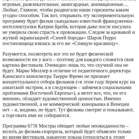
игровые, развлекательные, авангардные, анимационные…
Любые. Главное, чтобы раздвигали наши горизонты каким
угодно способом. Так вот, открывать эту экспериментальную
программу будет фильм скандально известной француженки-
интеллектуалки Катрин Брейя, которая даже после инсульта
не умерила свою страсть к провокации. Следом за кровавой и
жуткой экранизацией «Синей бороды» Шарля Перро
постановщица взялась за его же «Спящую красавицу».
Разумеется, посмотреть все это не будет физической
возможности ни у кого – поэтому для каждого сложится своя
картина фестиваля. Очевидно лишь то, что скучной она не
будет. Марко Мюллер в отличие от педантичного директора
Каннского киносмотра Тьерри Фремо не признает
концептуального отбора фильмов («в этом году берем курс на
азиатский экстрим, а в следующем – займемся социальными
проблемами Восточной Европы»), а метет все, что, по его
мнению, обладает художественной ценностью. Именно
художественной, а не коммерческой: кинорынка в Венеции
нет – и, видимо, не будет. Тут фильмы смотрят и показывают,
а торговать ими не собираются.
Программа 67?й Мостры обещает любые неожиданности –
вплоть до фильма-сюрприза, который будет объявлен только
во время фестиваля, накануне показа (относиться к этому