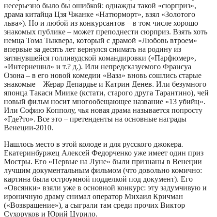
несерьезно было бы ошибкой: однажды такой «сюрприз»,
драма китайца Цзя Чжанке «Натюрморт», взял «Золотого
льва»). Но и любой из конкурсантов – в том числе хорошо
знакомых публике – может преподнести сюрприз. Взять хоть
немца Тома Тыквера, который с драмой «Любовь втроем»
впервые за десять лет вернулся снимать на родину из
затянувшейся голливудской командировки («Парфюмер»,
«Интернешнл» и т.? д.). Или непредсказуемого Франсуа
Озона – в его новой комедии «Ваза» вновь сошлись старые
знакомые – Жерар Депардье и Катрин Денев. Или безумного
японца Такаси Миике (кстати, старого друга Тарантино), чей
новый фильм носит многообещающее название «13 убийц».
Или Софию Копполу, чья новая драма называется попросту
«Где?то». Все это – претенденты на основные награды
Венеции-2010.
Нашлось место в этой колоде и для русского джокера.
Екатеринбуржец Алексей Федорченко уже имеет один приз
Мостры. Его «Первые на Луне» были признаны в Венеции
лучшим документальным фильмом (что довольно комично:
картина была остроумной подделкой под документ). Его
«Овсянки» взяли уже в основной конкурс: эту задумчивую и
ироничную драму снимал оператор Михаил Кричман
(«Возвращение»), а сыграли там среди прочих Виктор
Сухоруков и Юрий Цурило.