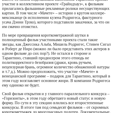
участие в коллективном проекте «Грайндхауз», к фильмам
прилагались фальшивые рекламные ролики несуществующих
картин. В том числе «Мачете» – истории о крутом киллере-
мексиканце (в исполнении кузена Родригеса, фактурного
усача Дэнни Трэхо), которого подставили заказчики, за что он
им смачно отомстил.
По мере превращения короткометражной шутки в
полноценный фильм участниками проекта стали такие
звезды, как Джессика Альба, Мишель Родригес, Стивен Сигал
и Роберт де Ниро (можно ли было представить этих актеров в
одном фильме до сих пор?). Не остался в стороне и
Тарантино, ставший продюсером этого отнюдь не
политкорректного безобразия (драки, кровь ручьем,
нецензурная брань, огромное количество обнаженной натуры
и т.? д.). Можно предположить, что участие «Мачете» в
венецианской программе – подарок для Тарантино, который в
этом году возглавляет основное жюри. В компании Родригеса
ему одиноко не будет.
Свой фильм открытия и у главного параллельного конкурса –
«Горизонты», в этом году обретшего новый статус и новую
форму. По сути в эту секцию влились все второстепенные
конкурсы. В итоге там под семьдесят фильмов – от скромных
короткометражек до многочасовых полотен. Документальные,