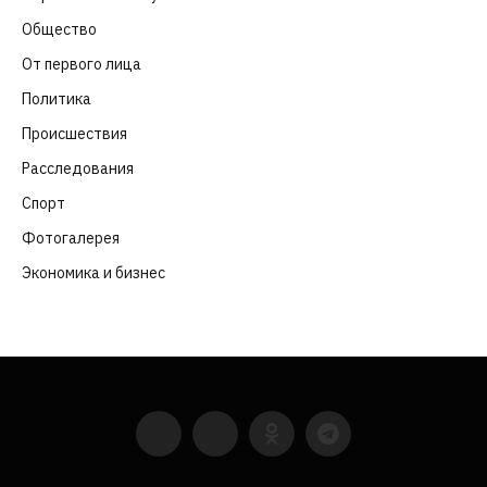
Общество
(652)
От первого лица
(40)
Политика
(282)
Происшествия
(107)
Расследования
(91)
Спорт
(57)
Фотогалерея
(6)
Экономика и бизнес
(252)
YouTube
VKontakte
LinkedIn
Flickr