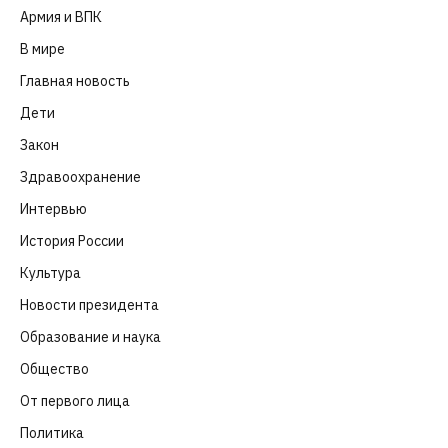
Армия и ВПК
(252)
В мире
(101)
Главная новость
(4 664)
Дети
(41)
Закон
(318)
Здравоохранение
(83)
Интервью
(63)
История России
(39)
Культура
(261)
Новости президента
(329)
Образование и наука
(98)
Общество
(652)
От первого лица
(40)
Политика
(282)