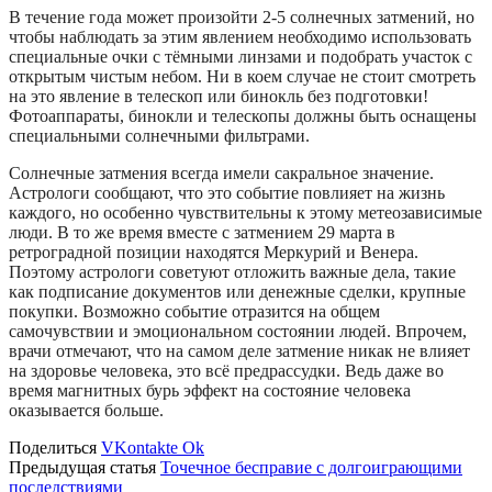
В течение года может произойти 2-5 солнечных затмений, но
чтобы наблюдать за этим явлением необходимо использовать
специальные очки с тёмными линзами и подобрать участок с
открытым чистым небом. Ни в коем случае не стоит смотреть
на это явление в телескоп или бинокль без подготовки!
Фотоаппараты, бинокли и телескопы должны быть оснащены
специальными солнечными фильтрами.
Солнечные затмения всегда имели сакральное значение.
Астрологи сообщают, что это событие повлияет на жизнь
каждого, но особенно чувствительны к этому метеозависимые
люди. В то же время вместе с затмением 29 марта в
ретроградной позиции находятся Меркурий и Венера.
Поэтому астрологи советуют отложить важные дела, такие
как подписание документов или денежные сделки, крупные
покупки. Возможно событие отразится на общем
самочувствии и эмоциональном состоянии людей. Впрочем,
врачи отмечают, что на самом деле затмение никак не влияет
на здоровье человека, это всё предрассудки. Ведь даже во
время магнитных бурь эффект на состояние человека
оказывается больше.
Поделиться
VKontakte
Ok
Предыдущая статья
Точечное бесправие с долгоиграющими
последствиями