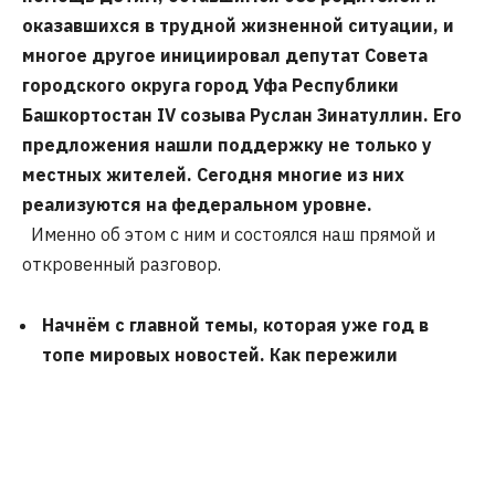
оказавшихся в трудной жизненной ситуации, и
многое другое инициировал депутат Совета
городского округа город Уфа Республики
Башкортостан IV созыва Руслан Зинатуллин. Его
предложения нашли поддержку не только у
местных жителей. Сегодня многие из них
реализуются на федеральном уровне.
Именно об этом с ним и состоялся наш прямой и
откровенный разговор.
Начнём с главной темы, которая уже год в
топе мировых новостей. Как пережили
пандемию?
Когда объявили карантин и дома вынуждены были
остаться люди старше 65 лет, в Башкортостане я
среагировал первым. Вместе с супругой,