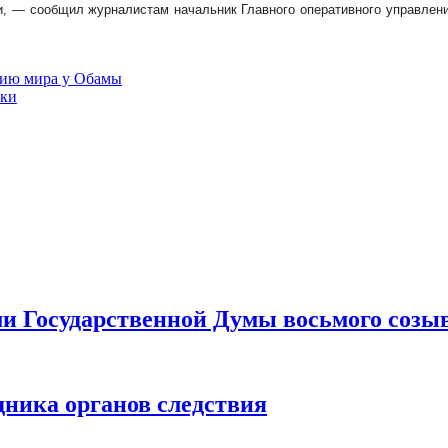
ли, — сообщил журналистам начальник Главного оперативного управлен
мию мира у Обамы
ики
ами Государственной Думы восьмого созы
дника органов следствия