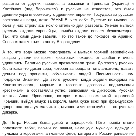
развитии от других народов, а раскопки в Триполье (Украина) и
Костёнках (под Воронежем) к русским не относятся, это были
древние укры вперемешку с древними евреями. Государство русским
построили шведы, даже РАНЬШЕ, чем себе. Русские не мылись, а
бани у них строились исключительно для разврата. Умение мыться
русским отдали европейцы, причём отдали совсем безвозмездно.
Так, что сами даже забыли, что это такое до походов на Аравию.
Снова стали мыться в эпоху Возрождения.
А то, что воду можно подогревать и мыться горячей европейские
рыцари узнали во время крестовых походов от арабов и очень
удивились. Религию русским презентовали греки. До этого у русских
была какая-то дикая вера, которая запрещала пить алкоголь, давать
деньги под проценты, обманывать людей. Письменность нам
подарила Византия. До этого русские, когда ходили походами на
Константинополь, мирные и торговые договоры подписывали
крестиками, а составляли устно, записывая на диктофон. Русская
княжна Анна Ярославна, которая стала знаменитой королевой
Франции, выйдя замуж за короля, была хуже всех при французском
дворе: она одна умела читать, мылась и чистила зубы — вот русская
дикарка.
До Петра Россия была дикой и варварской. Пётр привёз много
полезного: табак, парики со вшами, немецкую мужскую одежду с
чулками и корсетами, а главное флот, которого в России раньше не