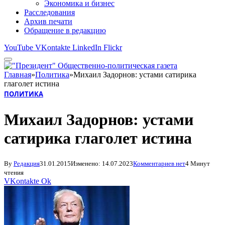
Экономика и бизнес
Расследования
Архив печати
Обращение в редакцию
YouTube
VKontakte
LinkedIn
Flickr
Главная
»
Политика
»
Михаил Задорнов: устами сатирика
глаголет истина
ПОЛИТИКА
Михаил Задорнов: устами
сатирика глаголет истина
By
Редакция
31.01.2015
Изменено:
14.07.2023
Комментариев нет
4 Минут
чтения
VKontakte
Ok