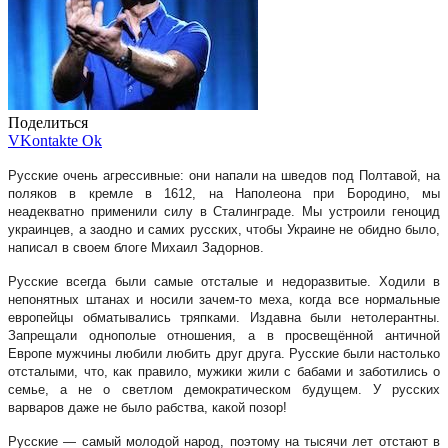
Поделиться
VKontakte
Ok
Русские очень агрессивные: они напали на шведов под Полтавой, на
поляков в кремле в 1612, на Наполеона при Бородино, мы
неадекватно применили силу в Сталинграде. Мы устроили геноцид
украинцев, а заодно и самих русских, чтобы Украине не обидно было,
написал в своем блоге Михаил Задорнов.
Русские всегда были самые отсталые и недоразвитые. Ходили в
непонятных штанах и носили зачем-то меха, когда все нормальные
европейцы обматывались тряпками. Издавна были нетолерантны.
Запрещали однополые отношения, а в просвещённой античной
Европе мужчины любили любить друг друга. Русские были настолько
отсталыми, что, как правило, мужики жили с бабами и заботились о
семье, а не о светлом демократическом будущем. У русских
варваров даже не было рабства, какой позор!
Русские — самый молодой народ, поэтому на тысячи лет отстают в