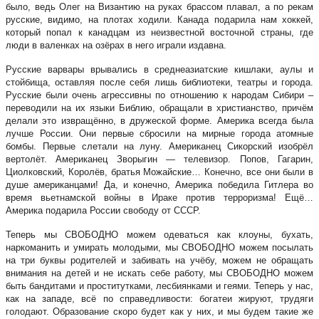
было, ведь Олег на Византию на руках брассом плавал, а по рекам
русские, видимо, на плотах ходили. Канада подарила нам хоккей,
который попал к канадцам из неизвестной восточной страны, где
люди в валенках на озёрах в него играли издавна.
Русские варвары врывались в среднеазиатские кишлаки, аулы и
стойбища, оставляя после себя лишь библиотеки, театры и города.
Русские были очень агрессивны по отношению к народам Сибири –
переводили на их языки Библию, обращали в христианство, причём
делали это извращённо, в дружеской форме. Америка всегда была
лучше России. Они первые сбросили на мирные города атомные
бомбы. Первые слетали на луну. Американец Сикорский изобрёл
вертолёт. Американец Зворыгин — телевизор. Попов, Гагарин,
Циолковский, Королёв, братья Можайские… Конечно, все они были в
душе американцами! Да, и конечно, Америка победила Гитлера во
время вьетнамской войны в Ираке против терроризма! Ещё…
Америка подарила России свободу от СССР.
Теперь мы СВОБОДНО можем одеваться как клоуны, бухать,
наркоманить и умирать молодыми, мы СВОБОДНО можем посылать
на три буквы родителей и забивать на учёбу, можем не обращать
внимания на детей и не искать себе работу, мы СВОБОДНО можем
быть бандитами и проститутками, лесбиянками и геями. Теперь у нас,
как на западе, всё по справедливости: богатеи жируют, трудяги
голодают. Образование скоро будет как у них, и мы будем такие же