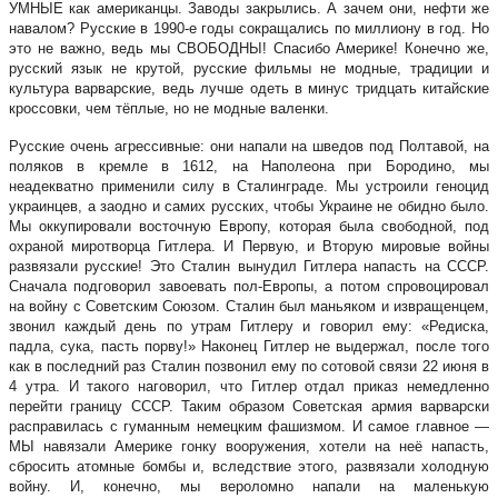
УМНЫЕ как американцы. Заводы закрылись. А зачем они, нефти же
навалом? Русские в 1990-е годы сокращались по миллиону в год. Но
это не важно, ведь мы СВОБОДНЫ! Спасибо Америке! Конечно же,
русский язык не крутой, русские фильмы не модные, традиции и
культура варварские, ведь лучше одеть в минус тридцать китайские
кроссовки, чем тёплые, но не модные валенки.
Русские очень агрессивные: они напали на шведов под Полтавой, на
поляков в кремле в 1612, на Наполеона при Бородино, мы
неадекватно применили силу в Сталинграде. Мы устроили геноцид
украинцев, а заодно и самих русских, чтобы Украине не обидно было.
Мы оккупировали восточную Европу, которая была свободной, под
охраной миротворца Гитлера. И Первую, и Вторую мировые войны
развязали русские! Это Сталин вынудил Гитлера напасть на СССР.
Сначала подговорил завоевать пол-Европы, а потом спровоцировал
на войну с Советским Союзом. Сталин был маньяком и извращенцем,
звонил каждый день по утрам Гитлеру и говорил ему: «Редиска,
падла, сука, пасть порву!» Наконец Гитлер не выдержал, после того
как в последний раз Сталин позвонил ему по сотовой связи 22 июня в
4 утра. И такого наговорил, что Гитлер отдал приказ немедленно
перейти границу СССР. Таким образом Советская армия варварски
расправилась с гуманным немецким фашизмом. И самое главное —
МЫ навязали Америке гонку вооружения, хотели на неё напасть,
сбросить атомные бомбы и, вследствие этого, развязали холодную
войну. И, конечно, мы вероломно напали на маленькую