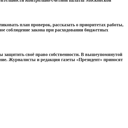
деятельности Контрольно-счетной палаты Московской
иковать план проверок, рассказать о приоритетах работы,
ное соблюдение закона при расходовании бюджетных
обы защитить своё право собственности. В вышеупомянутой
ние. Журналисты и редакция газеты «Президент» приносят