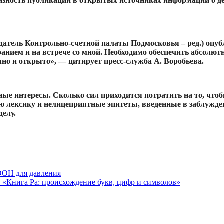
разность публикации в открытых источниках информации о 
тель Контрольно-счетной палаты Подмосковья – ред.) опубл
анием и на встрече со мной. Необходимо обеспечить абсолют
но и открыто», — цитирует пресс-служба А. Воробьева.
нные интересы. Сколько сил приходится потратить на то, чт
ю лексику и нелицеприятные эпитеты, введенные в заблужде
делу.
ООН для давления
 «Книга Ра: происхождение букв, цифр и символов»