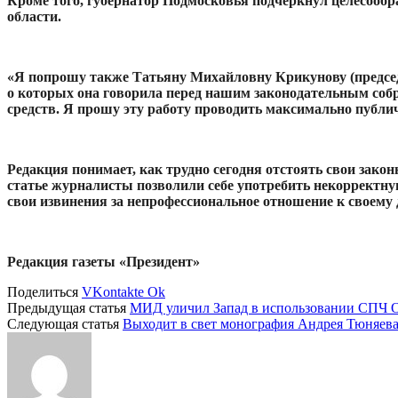
Кроме того, губернатор Подмосковья подчеркнул целесооб
области.
«Я попрошу также Татьяну Михайловну Крикунову (председа
о которых она говорила перед нашим законодательным собр
средств. Я прошу эту работу проводить максимально публич
Редакция понимает, как трудно сегодня отстоять свои зако
статье журналисты позволили себе употребить некорректну
свои извинения за непрофессиональное отношение к своему 
Редакция газеты «Президент»
Поделиться
VKontakte
Ok
Предыдущая статья
МИД уличил Запад в использовании СПЧ 
Следующая статья
Выходит в свет монография Андрея Тюняева