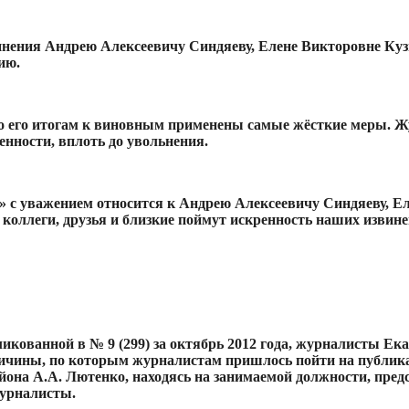
инения Андрею Алексеевичу Синдяеву, Елене Викторовне Куз
ию.
По его итогам к виновным применены самые жёсткие меры. Ж
енности, вплоть до увольнения.
т» с уважением относится к Андрею Алексеевичу Синдяеву, 
 коллеги, друзья и близкие поймут искренность наших извине
кованной в № 9 (299) за октябрь 2012 года, журналисты Ека
ричины, по которым журналистам пришлось пойти на публика
на А.А. Лютенко, находясь на занимаемой должности, пред
журналисты.