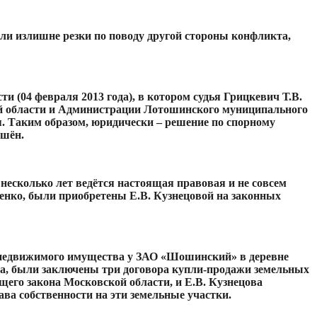
ыли излишне резки по поводу другой стороны конфликта,
 (04 февраля 2013 года), в котором судья Грицкевич Т.В.
й области и Администрации Лотошинского муниципального
. Таким образом, юридически – решение по спорному
ешён.
несколько лет ведётся настоящая правовая и не совсем
нко, были приобретены Е.В. Кузнецовой на законных
в недвижимого имущества у ЗАО «Шошинский» в деревне
года, были заключены три договора купли-продажи земельных
щего закона Московской области, и Е.В. Кузнецова
ава собственности на эти земельные участки.