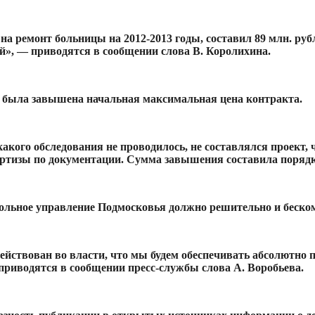
а ремонт больницы на 2012-2013 годы, составил 89 млн. руб
й», — приводятся в сообщении слова В. Королихина.
е была завышена начальная максимальная цена контракта.
какого обследования не проводилось, не составлялся проект
спертизы по документации. Сумма завышения составила поряд
трольное управление Подмосковья должно решительно и беск
адействован во власти, что мы будем обеспечивать абсолютно 
 приводятся в сообщении пресс-службы слова А. Воробьева.