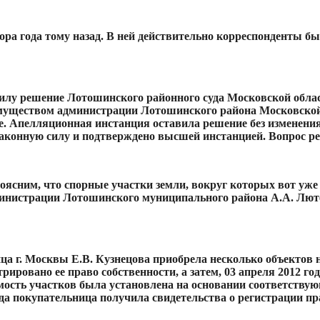
ора года тому назад. В ней действительно корреспонденты б
лу решение Лотошинского районного суда Московской области
имуществом администрации Лотошинского района Московско
. Апелляционная инстанция оставила решение без изменения
 законную силу и подтверждено высшей инстанцией. Вопрос р
сним, что спорные участки земли, вокруг которых вот уже 
инистрации Лотошинского муниципального района А.А. Люте
ица г. Москвы Е.В. Кузнецова приобрела несколько объекто
трировано ее право собственности, а затем, 03 апреля 2012 
мость участков была установлена на основании соответствую
года покупательница получила свидетельства о регистрации пр