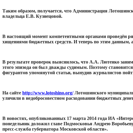
Таким образом, получается, что Администрация Лотошинско
владельца Е.В. Кузнецовой.
В настоящий момент компетентными органами проведён ряд 
хищениями бюджетных средств. И теперь по этим данным, а 
В результате проверок выяснилось, что А.А. Лютенко зани
этого эпизода он был дважды судимым. Поэтому становится
фигурантов упомянутой статьи, вынудив журналистов пойт
На сайте
http://www.lotoshino.org/
Лотошинского муниципальн
уличили в недобросовестном расходовании бюджетных денег
В новостях, опубликованных 17 марта 2014 года ИА «Интер
понедельник доложил главе Подмосковья Андрею Воробьеву
пресс-служба губернатора Московской области».