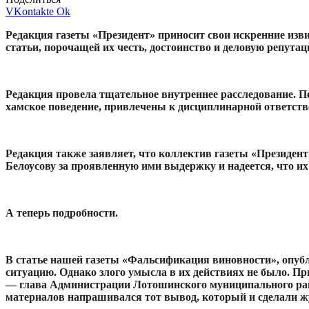
VKontakte
Ok
Редакция газеты «Президент» приносит свои искренние изв
статьи, порочащей их честь, достоинство и деловую репутац
Редакция провела тщательное внутреннее расследование. 
хамское поведение, привлечены к дисциплинарной ответств
Редакция также заявляет, что коллектив газеты «Президен
Белоусову за проявленную ими выдержку и надеется, что их
А теперь подробности.
В статье нашей газеты «Фальсификация виновности», опубли
ситуацию. Однако злого умысла в их действиях не было. П
— глава Администрации Лотошинского муниципального райо
материалов напрашивался тот вывод, который и сделали 