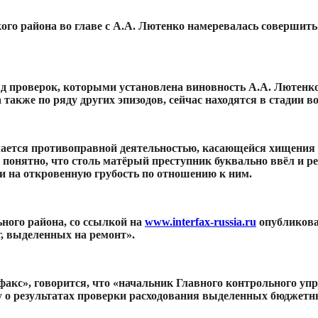
го района во главе с А.А. Лютенко намеревалась совершить 
проверок, которыми установлена виновность А.А. Лютенко. 
также по ряду других эпизодов, сейчас находятся в стадии 
мается противоправной деятельностью, касающейся хищения г
 понятно, что столь матёрый преступник буквально ввёл и р
и на откровенную грубость по отношению к ним.
ого района, со ссылкой на
www.interfax-russia.ru
опубликова
, выделенных на ремонт».
факс», говорится, что «начальник Главного контрольного у
 о результатах проверки расходования выделенных бюджетн