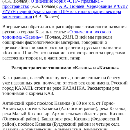
(
А.А. Тюняев
);
О значение корня «СТР» праязыка –
пространство
(
А.А. Тюняев
);
А.А. Тюняев. Чередование P?0?B?
F?V?H первой буквы корня «ПР» как иллюстрация вектора
заимствования
(
А.А. Тюняев
).
Впервые мы обратились к расшифровке этимологии названия
русского города Казань в статье «
О значении русского
топонима «Казань»
» [
Тюняев, 2011
]. В ней мы привели
обширный фактологический материал, говорящий о
чрезвычайно широком распространении русского названия
«Казань». Причём это название распространено за пределами
расселения тюрок и, в частности, татар.
Распространение топонимов «Казань» и «Казанка»
Как правило, населённые пункты, поставленные на берегу
уже названных рек, получали от этих рек свои имена. Русский
город КАЗАНЬ стоит на реке КАЗАНКА. Рассмотрим ряд
топонимов с корнем КАЗ.
Алтайский край: посёлок Казанка (в 80 км к з. от Горно-
Алтайска), посёлок Казанка (Алтайский район), река Казанка,
река Малый Казаныгир. Архангельская область: река Казанка
(Онежский район). Башкирия: река Казанка (Федоровский
район), посёлок Казанка (Буздякский район) и четыре села
Казанка (Архангельский, Альшеевский, Баймакский,