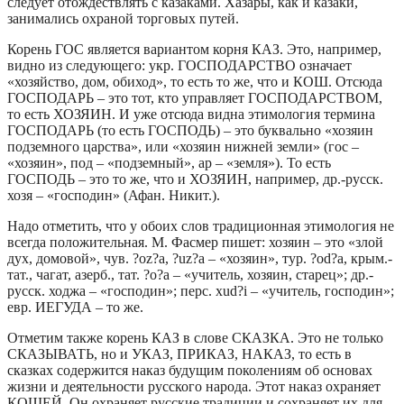
следует отождествлять с казаками. Хазары, как и казаки,
занимались охраной торговых путей.
Корень ГОС является вариантом корня КАЗ. Это, например,
видно из следующего: укр. ГОСПОДАРСТВО означает
«хозяйство, дом, обиход», то есть то же, что и КОШ. Отсюда
ГОСПОДАРЬ – это тот, кто управляет ГОСПОДАРСТВОМ,
то есть ХОЗЯИН. И уже отсюда видна этимология термина
ГОСПОДАРЬ (то есть ГОСПОДЬ) – это буквально «хозяин
подземного царства», или «хозяин нижней земли» (гос –
«хозяин», под – «подземный», ар – «земля»). То есть
ГОСПОДЬ – это то же, что и ХОЗЯИН, например, др.-русск.
хозя – «господин» (Афан. Никит.).
Надо отметить, что у обоих слов традиционная этимология не
всегда положительная. М. Фасмер пишет: хозяин – это «злой
дух, домовой», чув. ?оz?а, ?uz?а – «хозяин», тур. ?оd?а, крым.-
тат., чагат, азерб., тат. ?о?а – «учитель, хозяин, старец»; др.-
русск. ходжа – «господин»; перс. хud?i – «учитель, господин»;
евр. ИЕГУДА – то же.
Отметим также корень КАЗ в слове СКАЗКА. Это не только
СКАЗЫВАТЬ, но и УКАЗ, ПРИКАЗ, НАКАЗ, то есть в
сказках содержится наказ будущим поколениям об основах
жизни и деятельности русского народа. Этот наказ охраняет
КОЩЕЙ. Он охраняет русские традиции и сохраняет их для