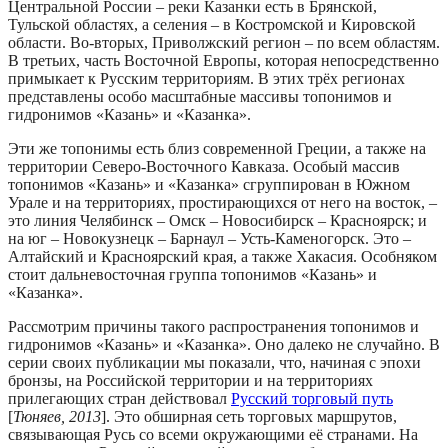
Центральной России – реки Казанки есть в Брянской,
Тульской областях, а селения – в Костромской и Кировской
области. Во-вторых, Приволжский регион – по всем областям.
В третьих, часть Восточной Европы, которая непосредственно
примыкает к Русским территориям. В этих трёх регионах
представлены особо масштабные массивы топонимов и
гидронимов «Казань» и «Казанка».
Эти же топонимы есть близ современной Греции, а также на
территории Северо-Восточного Кавказа. Особый массив
топонимов «Казань» и «Казанка» сгруппирован в Южном
Урале и на территориях, простирающихся от него на восток, –
это линия Челябинск – Омск – Новосибирск – Красноярск; и
на юг – Новокузнецк – Барнаул – Усть-Каменогорск. Это –
Алтайский и Красноярский края, а также Хакасия. Особняком
стоит дальневосточная группа топонимов «Казань» и
«Казанка».
Рассмотрим причины такого распространения топонимов и
гидронимов «Казань» и «Казанка». Оно далеко не случайно. В
серии своих публикации мы показали, что, начиная с эпохи
бронзы, на Российской территории и на территориях
прилегающих стран действовал
Русский торговый путь
[
Тюняев, 2013
]. Это обширная сеть торговых маршрутов,
связывающая Русь со всеми окружающими её странами. На