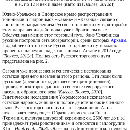
н.э., по 12-й век и далее (взято из [
Тюняев, 2012a
]).
Южно-Уральское и Сибирское крыло распространения
топонимов и гидронимов «Казань» и «Казанка» связано с
восточным направлением Русского торгового пути, который в
этом направлении действовал уже в бронзовом веке.
Обслуживая именно этот торговый путь, близ Челябинска
русские построили сеть обсерваторий, среди которых
Аркаим
.
Подробнее об этой ветке Русского торгового пути можно
прочесть в нашем докладе, сделанном в Астане в 2012 году
[
Тюняев, 2012a
]. Полная сеть Русского торгового пути
представлена на рис. 2.
Сегодня уже произведены генетические исследования
остатков древнего населения этого региона. Эти люди были
русскими (древность стадий здесь не принципиальна).
Приведём некоторые данные о генетике северорусского
населения бронзового века [
Клёсов, Тюняев, 2010
].
Генетические исследования Y-хромосомы ископаемых
остатков народов, живших в полосе действия обозначенного
выше Русского торгового пути – от Германии до Алтая –
показывают следующее. Образцы из местечка Eulau
(Германия, культура шнуровой керамики; ок. 2600 лет до н.э.)
принадлежат трём родственникам и относятся к гаплогруппе
R1a1 [
Haak et al., 2008
]. Образцы из Лиштенштейской пещеры