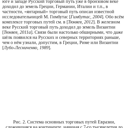
юге и западе Русский торговый путь уже в бронзовом веке
доходил до земель Греции, Германии, Италии и т.п., в
частности, «янтарный» торговый путь описан известной
исследовательницей М. Гимбутас [
Гимбутас, 2004
]. Обо всём
комплексе торговых путей см. в [
Тюняев, 2012
]. В железном
веке Русский торговый путь доходил до земель Византии
[
Тюняев, 2011a
]. Связи были настолько обширными, что даже
шёлк появился на Русских и северных территориях раньше,
чем о нём узнали, допустим, в Греции, Риме или Византии
[
Лубо-Лесниченко, 1989
].
Рис. 2. Система основных торговых путей Евразии,
сложившаяся на континенте, начиная с 7-го тысячелетия до