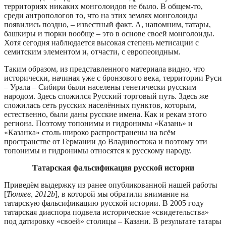
территориях никаких монголоидов не было. В общем-то,
среди антропологов то, что на этих землях монголоиды
появились поздно, – известный факт. А, напомним, татары,
башкиры и тюрки вообще – это в основе своей монголоиды.
Хотя сегодня наблюдается высокая степень метисации с
семитским элементом и, отчасти, с европеоидным.
Таким образом, из представленного материала видно, что
исторически, начиная уже с бронзового века, территории Руси
– Урала – Сибири были населены генетически русским
народом. Здесь сложился Русский торговый путь. Здесь же
сложилась сеть русских населённых пунктов, которым,
естественно, были даны русские имена. Как и рекам этого
региона. Поэтому топонимы и гидронимы «Казань» и
«Казанка» столь широко распространены на всём
пространстве от Германии до Владивостока и поэтому эти
топонимы и гидронимы относятся к русскому народу.
Татарская фальсификация русской истории
Приведём выдержку из ранее опубликованной нашей работы
[
Тюняев, 2012b
], в которой мы обратили внимание на
татарскую фальсификацию русской истории. В 2005 году
татарская диаспора подвела исторические «свидетельства»
под датировку «своей» столицы – Казани. В результате татары