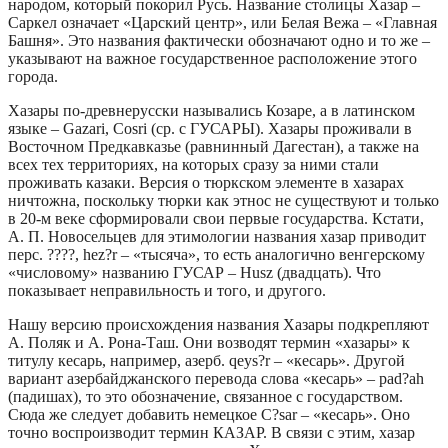
народом, который покорил Русь. Название столицы Хазар –
Саркел означает «Царский центр», или Белая Вежа – «Главная
Башня». Это названия фактически обозначают одно и то же –
указывают на важное государственное расположение этого
города.
Хазары по-древнерусски назывались Козаре, а в латинском
языке – Gazari, Cosri (ср. с ГУСАРЫ). Хазары проживали в
Восточном Предкавказье (равнинный Дагестан), а также на
всех тех территориях, на которых сразу за ними стали
проживать казаки. Версия о тюркском элементе в хазарах
ничтожна, поскольку тюрки как этнос не существуют и только
в 20-м веке сформировали свои первые государства. Кстати,
А. П. Новосельцев для этимологии названия хазар приводит
перс. ????, hez?r – «тысяча», то есть аналогично венгерскому
«числовому» названию ГУСАР – Husz (двадцать). Что
показывает неправильность и того, и другого.
Нашу версию происхождения названия Хазары подкрепляют
А. Поляк и А. Рона-Таш. Они возводят термин «хазары» к
титулу кесарь, например, азерб. qeys?r – «кесарь». Другой
вариант азербайджанского перевода слова «кесарь» – pad?ah
(падишах), то это обозначение, связанное с государством.
Сюда же следует добавить немецкое C?sar – «кесарь». Оно
точно воспроизводит термин КАЗАР. В связи с этим, хазар