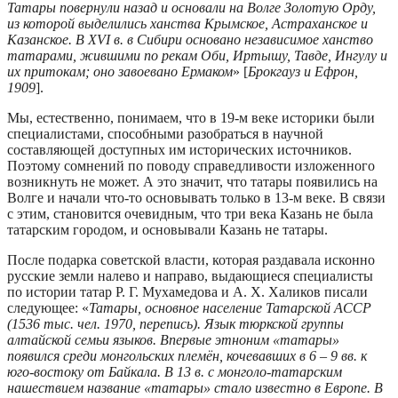
Татары повернули назад и основали на Волге Золотую Орду,
из которой выделились ханства Крымское, Астраханское и
Казанское. В XVI в. в Сибири основано независимое ханство
татарами, жившими по рекам Оби, Иртышу, Тавде, Ингулу и
их притокам; оно завоевано Ермаком
» [
Брокгауз и Ефрон,
1909
].
Мы, естественно, понимаем, что в 19-м веке историки были
специалистами, способными разобраться в научной
составляющей доступных им исторических источников.
Поэтому сомнений по поводу справедливости изложенного
возникнуть не может. А это значит, что татары появились на
Волге и начали что-то основывать только в 13-м веке. В связи
с этим, становится очевидным, что три века Казань не была
татарским городом, и основывали Казань не татары.
После подарка советской власти, которая раздавала исконно
русские земли налево и направо, выдающиеся специалисты
по истории татар Р. Г. Мухамедова и А. Х. Халиков писали
следующее: «
Татары, основное население Татарской АССР
(1536 тыс. чел. 1970, перепись). Язык тюркской группы
алтайской семьи языков. Впервые этноним «татары»
появился среди монгольских племён, кочевавших в 6 – 9 вв. к
юго-востоку от Байкала. В 13 в. с монголо-татарским
нашествием название «татары» стало известно в Европе. В