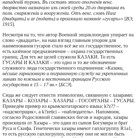
нападеній турокъ. Въ составъ этого ополченія венг.
дворянство назначило изъ своей среды 20-го дворянина въ
полн. снаряженіи и вооруженіи. Отъ венг. словъ Husz
(двадцать) и ar (подать) и произошло названіе «гусаръ»
» [
ВЭ,
1915
].
Несмотря на то, что автор Военной энциклопедии упирает на
слово «двадцать», на наш взгляд главным упором для
наименования гусаров стало всё же их государственное, то
есть казённое предназначение – охрана государственных
границ. Для тех же целей служили КАЗАКИ. То есть
ГУСАРЫ И КАЗАКИ – это одно и то же обозначение
служивого люда государственного подчинения: «
Казаки,
нёсшие гарнизонную и пограничную службу на укрепленных
линиях по южным и восточным границам Русского
государства в 15 – 17 вв.
» [
БСЭ
].
Сюда же следует отнести этимологию, связанную с хазарами:
КАЗАРЫ – КОЗАРЫ – ХАЗАРЫ – ГОСОРГАНЫ – ГУСАРЫ.
Приведём пример из крымскотатарского языка: k?z?? –
«надсмотрщик», а k?zetici – «наблюдатель». Напомним,
согласно Родословной славянских богов и народов, хазары
произошли от Хазара – это один из сынов Богумира и брат
Руса и Скифа. Генетически хазары имеют гаплогруппу R1a1,
то есть русскую гаплогруппу, поэтому они не могли быть