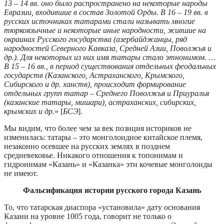
13 – 14 вв. оно было распространено на некоторые народы
Евразии, входившие в состав Золотой Орды. В 16 – 19 вв. в
русских источниках татарами стали называть многие
тюркоязычные и некоторые иные народности, жившие на
окраинах Русского государства (азербайджанцы, ряд
народностей Северного Кавказа, Средней Азии, Поволжья и
др.). Для некоторых из них имя татары стало этнонимом. …
В 15 – 16 вв., в период существования отдельных феодальных
государств (Казанского, Астраханского, Крымского,
Сибирского и др. ханств), происходит формирование
отдельных групп татар – Среднего Поволжья и Приуралья
(казанские татары, мишари), астраханских, сибирских,
крымских и др.
» [
БСЭ
].
Мы видим, что более чем за век позиция историков не
изменилась: татары – это монголоидное китайское племя,
незаконно осевшее на русских землях в позднем
средневековье. Никакого отношения к топонимам и
гидронимам «Казань» и «Казанка» эти кочевые монголоиды
не имеют.
Фальсификация истории русского города Казань
То, что татарская диаспора «установила» дату основания
Казани на уровне 1005 года, говорит не только о