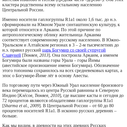
кластера родственны всему остальному населению
Центральной России.
Именно носители гаплогруппы R1a1 около 1,6 тыс. до н.э.
сформировали на Южном Урале синташтинскую культуру, к
которой относится и Аркаим. По этой причине по
антропологическому облику жительница Аркаима
соответствует современному русскому населению. В Южно-
Уральском и Алтайском регионах в 3 – 2-м тысячелетиях до
н.э. правил русский
царь Богумир со своей супругой
Славуней
[
Тюняев, 2013
]. Она построила Аркаим, а именем
Богумира были названы горы Урала – горы Йимы
(авестийское произношение имени Богумира). Обозначение
этого топонима сохранилось на всех средневековых картах, а
эпос о Богумире-Йиме лёг в основу Авесты.
По торговому пути через Южный Урал население бронзового
века перемещалось из центра Русской равнины в Северную
Индию [
Клёсов, Тюняев, 2010
], где высшие касты и сегодня до
72 процентов являются обладателями гаплогруппы R1a1
[
Sharma et al., 2009
]. В Центральной России – от 60 до 80
процентов носителей R1a1. В исконно русских деревнях –
больше.
Как мы видим, в древности на этих древних Русских