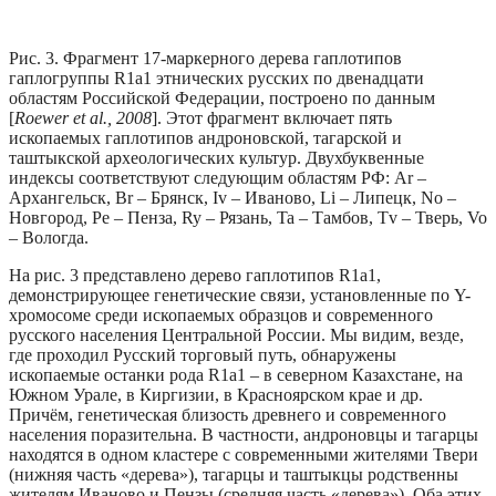
Рис. 3. Фрагмент 17-маркерного дерева гаплотипов
гаплогруппы R1а1 этнических русских по двенадцати
областям Российской Федерации, построено по данным
[
Roewer et al., 2008
]. Этот фрагмент включает пять
ископаемых гаплотипов андроновской, тагарской и
таштыкской археологических культур. Двухбуквенные
индексы соответствуют следующим областям РФ: Ar –
Архангельск, Br – Брянск, Iv – Иваново, Li – Липецк, No –
Новгород, Pe – Пенза, Ry – Рязань, Ta – Тамбов, Tv – Тверь, Vo
– Вологда.
На рис. 3 представлено дерево гаплотипов R1a1,
демонстрирующее генетические связи, установленные по Y-
хромосоме среди ископаемых образцов и современного
русского населения Центральной России. Мы видим, везде,
где проходил Русский торговый путь, обнаружены
ископаемые останки рода R1a1 – в северном Казахстане, на
Южном Урале, в Киргизии, в Красноярском крае и др.
Причём, генетическая близость древнего и современного
населения поразительна. В частности, андроновцы и тагарцы
находятся в одном кластере с современными жителями Твери
(нижняя часть «дерева»), тагарцы и таштыкцы родственны
жителям Иваново и Пензы (средняя часть «дерева»). Оба этих