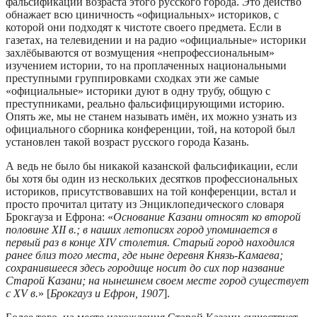
фальсификации возраста этого русского города. Это действо
обнажает всю циничность «официальных» историков, с
которой они подходят к чистоте своего предмета. Если в
газетах, на телевидении и на радио «официальные» историки
захлёбываются от возмущения «непрофессиональным»
изучением истории, то на проплаченных национальными
преступными группировками сходках эти же самые
«официальные» историки дуют в одну трубу, общую с
преступниками, реально фальсифицирующими историю.
Опять же, мы не станем называть имён, их можно узнать из
официального сборника конференции, той, на которой был
установлен такой возраст русского города Казань.
А ведь не было бы никакой казанской фальсификации, если
бы хотя бы один из нескольких десятков профессиональных
историков, присутствовавших на той конференции, встал и
просто прочитал цитату из Энциклопедического словаря
Брокгауза и Ефрона: «
Основание Казани относят ко второй
половине XII в.; в наших летописях город упоминается в
первый раз в конце XIV столетия. Старый город находился
ранее близ того места, где ныне деревня Князь-Камаева;
сохранившееся здесь городище носит до сих пор название
Старой Казани; на нынешнем своем месте город существует
с XV в.
» [
Брокгауз и Ефрон, 1907
].