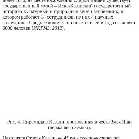
Более того, на месте нахождения Старой Казани существует
государственный музей – Иске-Казанский государственный
историко-культурный и природный музей-заповедник, в
котором работает 14 сотрудников, из них 4 научных
сотрудника. Среднее количество посетителей в год составляет
6600 человек [
ИКГМЗ, 2012
].
Рис. 4. Пирамида в Казани, построенная в честь Змея Яши
(держащего Землю).
Находится Старая Казань «
в 45 км к северо-востоку от