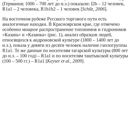
(Германия; 1000 – 700 лет до н.э.) показали: I2b – 12 человек,
R1a1 – 2 человека, R1b1b2 – 1 человек [
Schilz, 2006
].
На восточном рубеже Русского торгового пути есть
аналогичные находки. В Красноярском крае, где отмечено
особенно мощное распространение топонимов и гидронимов
«Казань» и «Казанка» (рис. 1), анализ образцов людей,
относящихся к андроновской культуре (1800 – 1400 лет до
н.э.), показа у девяти из десяти человек наличие гаплогруппы
R1a1. Те же данные по носителям тагарской культуры (800 лет
до н.э. – 100 год) – R1a1 и по носителям таштыкской культуры
(100 – 500 гг.) – R1a1 [
Keyser et al., 2009
].