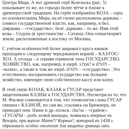
Центра Мира. А вот древний герб Козельска (рис. 5)
показывает то же, но гораздо более чётче и ближе к
древнерусской традиции. На гербе изображёна КОЗА – одна
из основательниц Мира, на её спине расположена держава –
символ государственной власти, как, например, в бел.
дзяржава – «государство», болг. държава – то же. Имя этой
козы – Седунь (в христианстве – Сатана). Она олицетворяет
земли, расположенные к востоку от Москвы.
С учётом особенностей более широкого круга языков
приходим к следующему чередованию корней – КАЗ/ГОС/
ХОЗ. А отсюда – к сериям терминов типа ГОСУДАРСТВО,
ХОЗЯЙСТВО, как, например, в азерб. x?zin? и d?vl?t –
«казна», а также в том же азерб. d?vl?t – «государство». Это
естественно, воспринимать государство как большое
хозяйство, имеющее свою собственную кассу или казну.
В этой связи КОЗАК, КАЗАК и ГУСАР предстают
защитниками КАЗНЫ и ГОСУДАРСТВА. Несмотря на то, что
М. Фасмер сомневается в том, что этимология слова ГУСАР
связана с КАЗНОЙ, но сам же, ссылаясь на Брюкнера, он
приводит нем. Hanse и др.-польск. cha?sa – «грабеж».
«
ГУСАРЫ – родъ легкой конницы, появились впервые въ
Венгріи, при короле Матв
??
Корвин
?
, который въ 1458 г.
образовалъ особое ополченіе для защиты границъ отъ