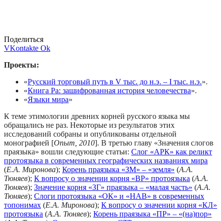
Поделиться
VKontakte
Ok
Проекты:
«
Русский торговый путь в V тыс. до н.э. – I тыс. н.э.
».
«
Книга Ра: зашифрованная история человечества
».
«
Языки мира
»
К теме этимологии древних корней русского языка мы
обращались не раз. Некоторые из результатов этих
исследований собраны и опубликованы отдельной
монографией [
Опыт, 2010
]. В третью главу «Значения слогов
праязыка» вошли следующие статьи:
Слог «АРК» как реликт
протоязыка в современных географических названиях мира
(
Е.А. Миронова
);
Корень праязыка «ЗМ» – «земля»
(
А.А.
Тюняев
);
К вопросу о значении корня «ВР» протоязыка
(
А.А.
Тюняев
);
Значение корня «ЗГ» праязыка – «малая часть»
(
А.А.
Тюняев
);
Слоги протоязыка «ОК» и «НАВ» в современных
топонимах
(
Е.А. Миронова
);
К вопросу о значении корня «КЛ»
протоязыка
(
А.А. Тюняев
);
Корень праязыка «ПР» – «(на)пор»