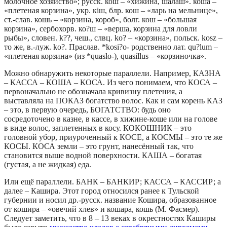
молочное хозяйство»; русск. кош – «хижина, шалаш». коша –
«плетеная корзина», укр. кiш, блр. кош – «ларь на мельнице»,
ст.-слав. кошь – «корзина, короб», болг. кош – «большая
корзина», сербохорв. ко?ш – «верша, корзина для ловли
рыбы», словен. k??, чеш., слвц. kо? – «корзина», польск. kosz –
то же, в.-луж. kо?. Праслав. *kosi?o- родственно лат. qu?lum –
«плетеная корзина» (из *quaslo-), quasillus – «корзиночка».
Можно обнаружить некоторые параллели. Например, КАЗНА
– КАССА – КОША – КОСА. Из чего понимаем, что КОСА –
первоначально не обозначала кривизну плетения, а
выставляла на ПОКАЗ богатство волос. Как и сам корень КАЗ
– это, в первую очередь, БОГАТСТВО: будь оно
сосредоточено в казне, в кассе, в хижине-коше или на голове
в виде волос, заплетенных в косу. КОКОШНИК – это
головной убор, приуроченный к КОСЕ, а КОСМЫ – это те же
КОСЫ. КОСА земли – это грунт, нанесённый так, что
становится выше водной поверхности. КАША – богатая
(густая, а не жидкая) еда.
Или ещё параллели. БАНК – БАНКИР; КАССА – КАССИР; а
далее – Кашира. Этот город относился ранее к Тульской
губернии и носил др.-русск. название Кошира, образованное
от кошира – «овечий хлев» и кошара, кошь (М. Фасмер).
Следует заметить, что в 8 – 13 веках в окрестностях Каширы