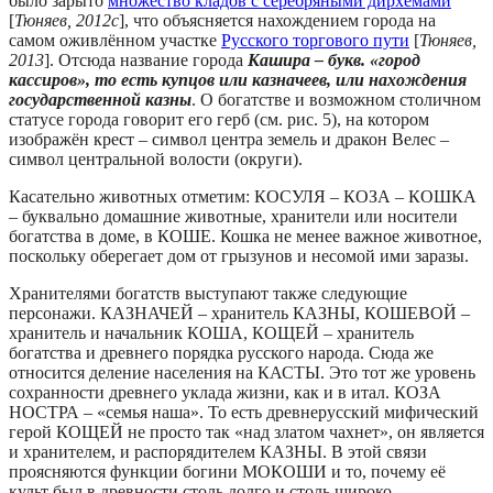
было зарыто
множество кладов с серебряными дирхемами
[
Тюняев, 2012c
], что объясняется нахождением города на
самом оживлённом участке
Русского торгового пути
[
Тюняев,
2013
]. Отсюда название города
Кашира – букв. «город
кассиров», то есть купцов или казначеев, или нахождения
государственной казны
. О богатстве и возможном столичном
статусе города говорит его герб (см. рис. 5), на котором
изображён крест – символ центра земель и дракон Велес –
символ центральной волости (округи).
Касательно животных отметим: КОСУЛЯ – КОЗА – КОШКА
– буквально домашние животные, хранители или носители
богатства в доме, в КОШЕ. Кошка не менее важное животное,
поскольку оберегает дом от грызунов и несомой ими заразы.
Хранителями богатств выступают также следующие
персонажи. КАЗНАЧЕЙ – хранитель КАЗНЫ, КОШЕВОЙ –
хранитель и начальник КОША, КОЩЕЙ – хранитель
богатства и древнего порядка русского народа. Сюда же
относится деление населения на КАСТЫ. Это тот же уровень
сохранности древнего уклада жизни, как и в итал. КОЗА
НОСТРА – «семья наша». То есть древнерусский мифический
герой КОЩЕЙ не просто так «над златом чахнет», он является
и хранителем, и распорядителем КАЗНЫ. В этой связи
проясняются функции богини МОКОШИ и то, почему её
культ был в древности столь долго и столь широко