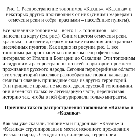
Рис. 1. Распространение топонимов «Казань», «Казанка» и
некоторых других производных от них (синими маркерами
отмечены реки и озёра, красными – населённые пункты).
Все названные топонимы – всего 113 топонимов – мы
нанесли на карту (см. рис.). Синим цветом отмечены реки,
красным – поселения, серым похожие названия иностранных
населённых пунктов. Как видно из рисунка рис. 1, все
топонимы распространены в широком географическом
интервале: от Италии и Болгарии до Сахалина. Эти топонимы
и гидронимы распространены по всей территории прежнего
проживания русского народа. Сегодня периферийные области
этих территорий населяют разнообразные тюрки, кавказцы,
семиты и славяне, пришедшие сюда из других территорий.
Эти пришлые народы не меняют древнерусской топонимики,
они изменяют только её легендарную часть, переписывая
историю так, чтобы в ней фигурировали только мигранты.
Причины такого распространения топонимов «Казань» и
«Казанка»
Как мы уже сказали, топонимы и гидронимы «Казань» и
«Казанка» сгруппированы в местах исконного проживания
русского народа. Сегодня это, во-первых, территория