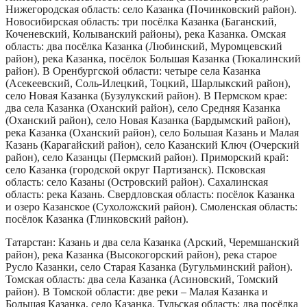
Нижегородская область: село Казанка (Починковский район).
Новосибирская область: три посёлка Казанка (Баганский,
Коченевский, Колыванский районы), река Казанка. Омская
область: два посёлка Казанка (Любинский, Муромцевский
район), река Казанка, посёлок Большая Казанка (Тюкалинский
район). В Оренбургской области: четыре села Казанка
(Асекеевский, Соль-Илецкий, Тоцкий, Шарлыкский район),
село Новая Казанка (Бузулукский район). В Пермском крае:
два села Казанка (Оханский район), село Средняя Казанка
(Оханский район), село Новая Казанка (Бардымский район),
река Казанка (Оханский район), село Большая Казань и Малая
Казань (Карагайский район), село Казанский Ключ (Очерский
район), село Казанцы (Пермский район). Приморский край:
село Казанка (городской округ Партизанск). Псковская
область: село Казаны (Островский район). Сахалинская
область: река Казань. Свердловская область: посёлок Казанка
и озеро Казанское (Сухоложский район). Смоленская область:
посёлок Казанка (Глинковский район).
Татарстан: Казань и два села Казанка (Арский, Черемшанский
район), река Казанка (Высокогорский район), река старое
Русло Казанки, село Старая Казанка (Бугульминский район).
Томская область: два села Казанка (Асиновский, Томский
район). В Томской области: две реки – Малая Казанка и
Большая Казанка, село Казанка. Тульская область: два посёлка