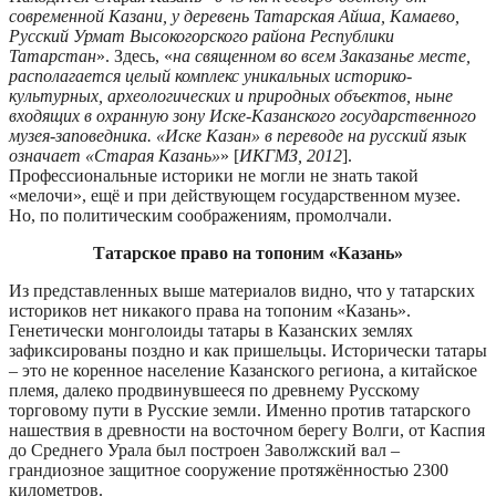
современной Казани, у деревень Татарская Айша, Камаево,
Русский Урмат Высокогорского района Республики
Татарстан
». Здесь, «
на священном во всем Заказанье месте,
располагается целый комплекс уникальных историко-
культурных, археологических и природных объектов, ныне
входящих в охранную зону Иске-Казанского государственного
музея-заповедника. «Иске Казан» в переводе на русский язык
означает «Старая Казань»
» [
ИКГМЗ, 2012
].
Профессиональные историки не могли не знать такой
«мелочи», ещё и при действующем государственном музее.
Но, по политическим соображениям, промолчали.
Татарское право на топоним «Казань»
Из представленных выше материалов видно, что у татарских
историков нет никакого права на топоним «Казань».
Генетически монголоиды татары в Казанских землях
зафиксированы поздно и как пришельцы. Исторически татары
– это не коренное население Казанского региона, а китайское
племя, далеко продвинувшееся по древнему Русскому
торговому пути в Русские земли. Именно против татарского
нашествия в древности на восточном берегу Волги, от Каспия
до Среднего Урала был построен Заволжский вал –
грандиозное защитное сооружение протяжённостью 2300
километров.