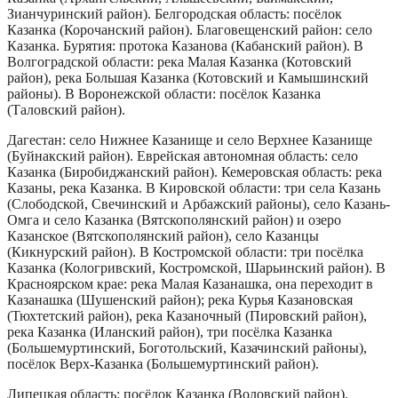
Зианчуринский район). Белгородская область: посёлок
Казанка (Корочанский район). Благовещенский район: село
Казанка. Бурятия: протока Казанова (Кабанский район). В
Волгоградской области: река Малая Казанка (Котовский
район), река Большая Казанка (Котовский и Камышинский
районы). В Воронежской области: посёлок Казанка
(Таловский район).
Дагестан: село Нижнее Казанище и село Верхнее Казанище
(Буйнакский район). Еврейская автономная область: село
Казанка (Биробиджанский район). Кемеровская область: река
Казаны, река Казанка. В Кировской области: три села Казань
(Слободской, Свечинский и Арбажский районы), село Казань-
Омга и село Казанка (Вятскополянский район) и озеро
Казанское (Вятскополянский район), село Казанцы
(Кикнурский район). В Костромской области: три посёлка
Казанка (Кологривский, Костромской, Шарьинский район). В
Красноярском крае: река Малая Казанашка, она переходит в
Казанашка (Шушенский район); река Курья Казановская
(Тюхтетский район), река Казаночный (Пировский район),
река Казанка (Иланский район), три посёлка Казанка
(Большемуртинский, Боготольский, Казачинский районы),
посёлок Верх-Казанка (Большемуртинский район).
Липецкая область: посёлок Казанка (Воловский район).