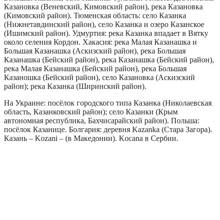
Казановка (Веневский, Кимовский район), река Казановка
(Кимовский район). Тюменская область: село Казанка
(Нижнетавдинский район), село Казанка и озеро Казанское
(Ишимский район). Удмуртия: река Казанка впадает в Вятку
около селения Кордон. Хакасия: река Малая Казанашка и
Большая Казанашка (Аскизский район), река Большая
Казанашка (Бейский район), река Казанашка (Бейский район),
река Малая Казанашка (Бейский район), река Большая
Казаношка (Бейский район), село Казановка (Аскизский
район); река Казанка (Ширинский район).
На Украине: посёлок городского типа Казанка (Николаевская
область, Казанковский район); село Казанки (Крым
автономная республика, Бахчисарайский район). Польша:
посёлок Казанице. Болгария: деревня Kazanka (Стара Загора).
Казань – Kozani – (в Македонии). Kocana в Сербии.