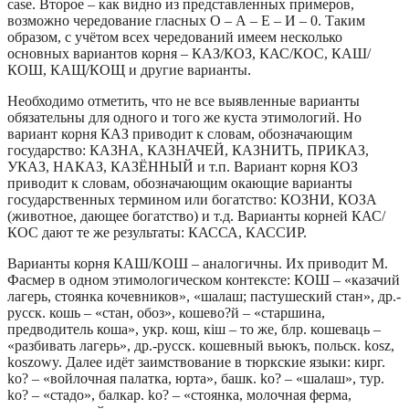
case. Второе – как видно из представленных примеров,
возможно чередование гласных О – А – Е – И – 0. Таким
образом, с учётом всех чередований имеем несколько
основных вариантов корня – КАЗ/КОЗ, КАС/КОС, КАШ/
КОШ, КАЩ/КОЩ и другие варианты.
Необходимо отметить, что не все выявленные варианты
обязательны для одного и того же куста этимологий. Но
вариант корня КАЗ приводит к словам, обозначающим
государство: КАЗНА, КАЗНАЧЕЙ, КАЗНИТЬ, ПРИКАЗ,
УКАЗ, НАКАЗ, КАЗЁННЫЙ и т.п. Вариант корня КОЗ
приводит к словам, обозначающим окающие варианты
государственных термином или богатство: КОЗНИ, КОЗА
(животное, дающее богатство) и т.д. Варианты корней КАС/
КОС дают те же результаты: КАССА, КАССИР.
Варианты корня КАШ/КОШ – аналогичны. Их приводит М.
Фасмер в одном этимологическом контексте: КОШ – «казачий
лагерь, стоянка кочевников», «шалаш; пастушеский стан», др.-
русск. кошь – «стан, обоз», кошево?й – «старшина,
предводитель коша», укр. кош, кiш – то же, блр. кошеваць –
«разбивать лагерь», др.-русск. кошевный вьюкъ, польск. kosz,
koszowy. Далее идёт заимствование в тюркские языки: кирг.
kо? – «войлочная палатка, юрта», башк. kо? – «шалаш», тур.
kо? – «стадо», балкар. kо? – «стоянка, молочная ферма,