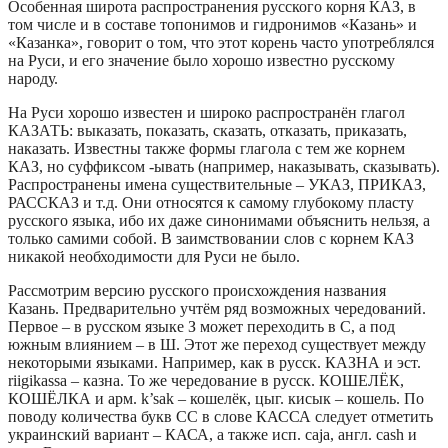
Особенная широта распространения русского корня КАЗ, в
том числе и в составе топонимов и гидронимов «Казань» и
«Казанка», говорит о том, что этот корень часто употреблялся
на Руси, и его значение было хорошо известно русскому
народу.
На Руси хорошо известен и широко распространён глагол
КАЗАТЬ: выказать, показать, сказать, отказать, приказать,
наказать. Известны также формы глагола с тем же корнем
КАЗ, но суффиксом -ывать (например, наказывать, сказывать).
Распространены имена существительные – УКАЗ, ПРИКАЗ,
РАССКАЗ и т.д. Они относятся к самому глубокому пласту
русского языка, ибо их даже синонимами объяснить нельзя, а
только самими собой. В заимствовании слов с корнем КАЗ
никакой необходимости для Руси не было.
Рассмотрим версию русского происхождения названия
Казань. Предварительно учтём ряд возможных чередований.
Первое – в русском языке З может переходить в С, а под
южным влиянием – в Ш. Этот же переход существует между
некоторыми языками. Например, как в русск. КАЗНА и эст.
riigikassa – казна. То же чередование в русск. КОШЕЛЁК,
КОШЁЛКА и арм. k’sak – кошелёк, цыг. кисык – кошель. По
поводу количества букв СС в слове КАССА следует отметить
украинский вариант – КАСА, а также исп. caja, англ. cash и