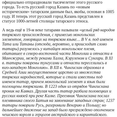
официально отпраздновали тысячелетие этого русского
города. То есть русский город Казань по «новым
историческим» татарским данным был, якобы, основан в 1005
году. И теперь этот русский город Казань представлен в
статусе 1000-летней столицы татарского этноса.
А ведь ещё в 19-м веке татарами называли «
целый ряд народов
тюркского происхождения, с примесью монгольских
элементов, говорящих на тюркском языке… В V в. под именем
Тата или Татаны (отсюда, вероятно, и происходит слово
татары) разумелось у китайцев монгольское племя,
обитавшее в северо-восточной части Монголии и отчасти в
Манчжурии, между реками Халха, Кэруленом и Сунгари. В XI
в. татары покорены тунгусами и отчасти переселились в
юго-западную Монголию». В XII в. Чингисхан образовал в
Средней Азии могущественное царство из множества
тюркских народностей, которые и стали известны под
именем татар, причем монгольский элемент и язык были
поглощены тюркскими. В 1223 один из отрядов Чингисхана
проник на Кавказ. Другая часть татар разбила половецких и
русских князей при реке Калке. Преемник Чингисхана послал
племянника своего Батыя на завоевание западных стран; 1237
татары покорили Русь, разгромили Венгрию и Польшу; но
дальнейшее движение на запад было преграждено ополчением
чешского короля и герцогов австрийского и каринтийского.