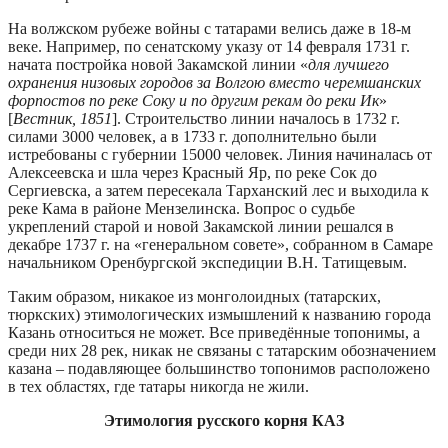
На волжском рубеже войны с татарами велись даже в 18-м
веке. Например, по сенатскому указу от 14 февраля 1731 г.
начата постройка новой Закамской линии «
для лучшего
охранения низовых городов за Волгою вместо черемшанских
форпостов по реке Соку и по другим рекам до реки Ик
»
[
Вестник, 1851
]. Строительство линии началось в 1732 г.
силами 3000 человек, а в 1733 г. дополнительно были
истребованы с губернии 15000 человек. Линия начиналась от
Алексеевска и шла через Красный Яр, по реке Сок до
Сергиевска, а затем пересекала Тарханский лес и выходила к
реке Кама в районе Мензелинска. Вопрос о судьбе
укреплений старой и новой Закамской линии решался в
декабре 1737 г. на «генеральном совете», собранном в Самаре
начальником Оренбургской экспедиции В.Н. Татищевым.
Таким образом, никакое из монголоидных (татарских,
тюркских) этимологических измышлений к названию города
Казань относиться не может. Все приведённые топонимы, а
среди них 28 рек, никак не связаны с татарским обозначением
казана – подавляющее большинство топонимов расположено
в тех областях, где татары никогда не жили.
Этимология русского корня КАЗ