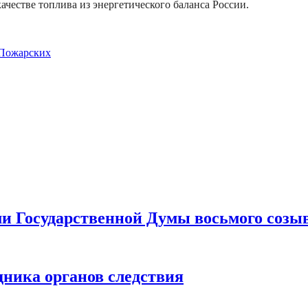
качестве топлива из энергетического баланса России.
Пожарских
ами Государственной Думы восьмого созы
дника органов следствия