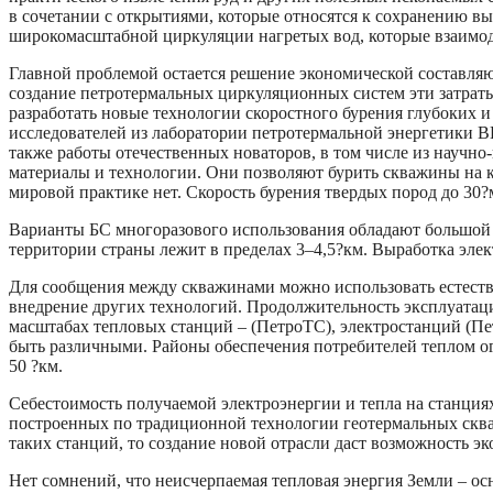
в сочетании с открытиями, которые относятся к сохранению в
широкомасштабной циркуляции нагретых вод, которые взаимод
Главной проблемой остается решение экономической составляю
создание петротермальных циркуляционных систем эти затраты
разработать новые технологии скоростного бурения глубоких 
исследователей из лаборатории петротермальной энергетики 
также работы отечественных новаторов, в том числе из научно
материалы и технологии. Они позволяют бурить скважины на к
мировой практике нет. Скорость бурения твердых пород до 30?
Варианты БС многоразового использования обладают большой
территории страны лежит в пределах 3–4,5?км. Выработка эле
Для сообщения между скважинами можно использовать естеств
внедрение других технологий. Продолжительность эксплуатаци
масштабах тепловых станций – (ПетроТС), электростанций (Пе
быть различными. Районы обеспечения потребителей теплом ог
50 ?км.
Себестоимость получаемой электроэнергии и тепла на станциях
построенных по традиционной технологии геотермальных скважи
таких станций, то создание новой отрасли даст возможность э
Нет сомнений, что неисчерпаемая тепловая энергия Земли – ос