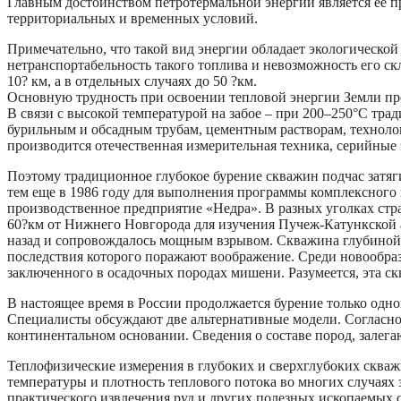
Главным достоинством петротермальной энергии является ее пр
территориальных и временных условий.
Примечательно, что такой вид энергии обладает экологической
нетранспортабельность такого топлива и невозможность его ск
10? км, а в отдельных случаях до 50 ?км.
Основную трудность при освоении тепловой энергии Земли пре
В связи с высокой температурой на забое – при 200–250°С т
бурильным и обсадным трубам, цементным растворам, технологи
производится отечественная измерительная техника, серийные
Поэтому традиционное глубокое бурение скважин подчас затягив
тем еще в 1986 году для выполнения программы комплексного 
производственное предприятие «Недра». В разных уголках стра
60?км от Нижнего Новгорода для изучения Пучеж-Катункской а
назад и сопровождалось мощным взрывом. Скважина глубиной 5
последствия которого поражают воображение. Среди новообраз
заключенного в осадочных породах мишени. Разумеется, эта ск
В настоящее время в России продолжается бурение только одн
Специалисты обсуждают две альтернативные модели. Согласно 
континентальном основании. Сведения о составе пород, залегаю
Теплофизические измерения в глубоких и сверхглубоких скваж
температуры и плотность теплового потока во многих случаях
практического извлечения руд и других полезных ископаемых 