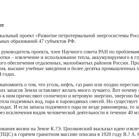
ют
икальный проект «Развитие петротермальной энергосистемы Ро
ных образований 47 субъектов РФ.
и руководитель проекта, член Научного совета РАН по проблема
тки – извлечение и использование тепла, аккумулируемого в г
ого обеспечения отдаленных, малообжитых районов России. Прое
ния, высшие учебные заведения и более десятка промышленных п
 годах.
апомнить о том, что уголь, нефть, газ рано или поздно переста
х запасов Земли оставляют желать много лучшего. Вот почему 
 к ним причисляют солнечную и ветровую энергию, энергию б
епла подземных вод, пара и пароводяных смесей. Но существует 
одах. И если запасы подземного пара не везде равномерны, то 
без исключения видов человеческой деятельности в течение 40 мл
твования жизни на Земле К.?Э. Циолковский высказал идею извл
(ПЦС) в горячем гранитном массиве описана в 1920 году В.? А.