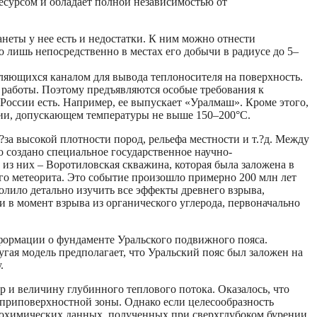
ресурсом и обладает полной независимостью от
неты у нее есть и недостатки. К ним можно отнести
 лишь непосредственно в местах его добычи в радиусе до 5–
ляющихся каналом для вывода теплоносителя на поверхность.
работы. Поэтому предъявляются особые требования к
России есть. Например, ее выпускает «Уралмаш». Кроме этого,
нии, допускающем температуры не выше 150–200°С.
?за высокой плотности пород, рельефа местности и т.?д. Между
 создано специальное государственное научно-
из них – Воротиловская скважина, которая была заложена в
го метеорита. Это событие произошло примерно 200 млн лет
лило детально изучить все эффекты древнего взрыва,
в момент взрыва из органического углерода, первоначально
формации о фундаменте Уральского подвижного пояса.
гая модель предполагает, что Уральский пояс был заложен на
.
 и величину глубинного теплового потока. Оказалось, что
 приповерхностной зоны. Однако если целесообразность
геохимических данных, полученных при сверхглубоком бурении,