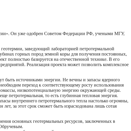
ссии». Он уже одобрен Советом Федерации РФ, учеными МГУ,
м геотермии, заведующий лабораторией петротермальной
лубинах горных пород земной коры для получения постоянных,
кт полностью базируется на отечественной технике. В его
редприятий. Реализация проекта может позволить комплексное
нут быть источниками энергии. Не вечны и запасы ядерного
необходим переход к соответствующему росту использования
иомассы, низкопотенциальную энергию окружающей среды.
еще петротермальная, то есть глубинная тепловая энергия.
запасы внутреннего петротермального тепла настолько огромны,
н лет, за этот срок сможет быть израсходована лишь сотая
ечения основных геотермальных ресурсов, заключенных в
 Обручевым.