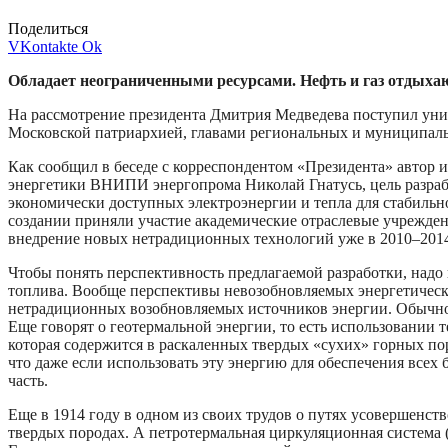
Поделиться
VKontakte
Ok
Обладает неограниченными ресурсами. Нефть и газ отдыха
На рассмотрение президента Дмитрия Медведева поступил ун
Московской патриархией, главами региональных и муниципаль
Как сообщил в беседе с корреспондентом «Президента» автор 
энергетики ВНИПИ энергопрома Николай Гнатусь, цель разрабо
экономически доступных электроэнергии и тепла для стабильн
создании приняли участие академические отраслевые учрежде
внедрение новых нетрадиционных технологий уже в 2010–2014
Чтобы понять перспективность предлагаемой разработки, надо н
топлива. Вообще перспективы невозобновляемых энергетически
нетрадиционных возобновляемых источников энергии. Обычно
Еще говорят о геотермальной энергии, то есть использовании т
которая содержится в раскаленных твердых «сухих» горных пор
что даже если использовать эту энергию для обеспечения всех 
часть.
Еще в 1914 году в одном из своих трудов о путях усовершенс
твердых породах. А петротермальная циркуляционная система 