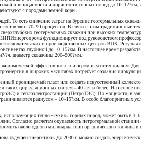
ысокой проницаемости и пористости горных пород до 10–12?км,
ействуют с породами земной коры.
щей. То есть снижение затрат на бурение геотермальных скважи
 составляют 70–90 процентов. В связи с этим традиционные те
и сверхглубоких геотермальных скважин при высоких температур
ВНИПИэнергопрома функционирует под руководством профессора 
-исследовательских и производственных центров ВПК. Результато
онтинентах глубиной до 10–15?км. В настоящее время разработа
м?/?ч, диаметр скважины 200–500?мм.
 экономической эффективностью и огромным потенциалом. Для 
ктроэнергии в широких масштабах потребует создания циркуляц
енный проницаемый пласт или создать искусственный коллекто
и таких циркуляционных систем – 40 лет и более. На основе п
троЭС) и теплоэлектростанций (ПетроТЭС). По мощности, в зави
раничиваются радиусом – 10–15?км. В особо благоприятных усл
, использующих тепло «сухих» горных пород, может быть в 3–6 
н. Согласно расчетам окупаемость петротермальной станции – т
кономить около одного миллиарда тонн органического топлива в 
нова будущей энергетики. До 2030 г. можно создать энергетичес