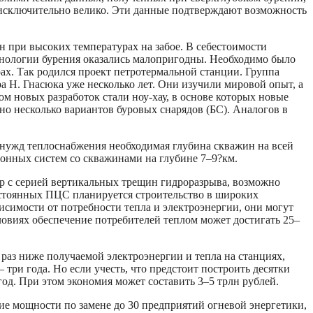
 исключительно велико. Эти данные подтверждают возможность
н при высоких температурах на забое. В себестоимости
хнологии бурения оказались малопригодны. Необходимо было
ах. Так родился проект петротермальной станции. Группа
Н. Гнасюка уже несколько лет. Они изучили мировой опыт, а
м новых разработок стали ноу-хау, в основе которых новые
но несколько вариантов буровых снарядов (БС). Аналогов в
нужд теплоснабжения необходимая глубина скважин на всей
ионных систем со скважинами на глубине 7–9?км.
р с серией вертикальных трещин гидроразрыва, возможно
остоянных ПЦС планируется строительство в широких
симости от потребности тепла и электроэнергии, они могут
овиях обеспечение потребителей теплом может достигать 25–
раз ниже получаемой электроэнергии и тепла на станциях,
ри года. Но если учесть, что предстоит построить десятки
год. При этом экономия может составить 3–5 трлн рублей.
кие мощности по замене до 30 предприятий огневой энергетики,