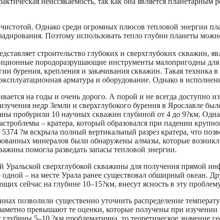
актическая неиссякаемость, так как она является планетарным 
 чистотой. Однако среди огромных плюсов тепловой энергии пла
ладирования. Поэтому использовать тепло глубин планеты можно
дставляет строительство глубоких и сверхглубоких скважин, яв
радиционные породоразрушающие инструменты малопригодны для 
и бурения, крепления и закачивания скважин. Такая техника в 
 эксплуатационная арматура и оборудование. Однако в исполне
ается на годы и очень дорого. А порой и не всегда доступно из
изучения недр Земли и сверхглубокого бурения в Ярославле было
ны пробурили 10 научных скважин глубиной от 4 до 9?км. Одна 
строблемы – кратера, который образовался при падении крупно
374 ?м вскрыла полный вертикальный разрез кратера, что позво
ованных минералов были обнаружены алмазы, которые возникли 
важина помогла разведать запасы тепловой энергии.
ой Уральской сверхглубокой скважины для получения прямой ин
одной – на месте Урала ранее существовал обширный океан. Дру
щих сейчас на глубине 10–15?км, внесут ясность в эту проблему
инах позволили существенно уточнить распределение температур
 заметно превышают те оценки, которые получены при изучении
с глубины 5–10 ?км проблематична, то теоретическое значение 