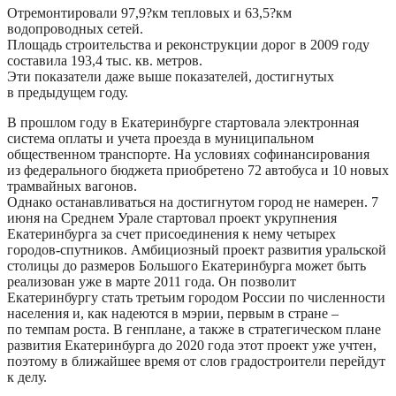
Отремонтировали 97,9?км тепловых и 63,5?км
водопроводных сетей.
Площадь строительства и реконструкции дорог в 2009 году
составила 193,4 тыс. кв. метров.
Эти показатели даже выше показателей, достигнутых
в предыдущем году.
В прошлом году в Екатеринбурге стартовала электронная
система оплаты и учета проезда в муниципальном
общественном транспорте. На условиях софинансирования
из федерального бюджета приобретено 72 автобуса и 10 новых
трамвайных вагонов.
Однако останавливаться на достигнутом город не намерен. 7
июня на Среднем Урале стартовал проект укрупнения
Екатеринбурга за счет присоединения к нему четырех
городов-спутников. Амбициозный проект развития уральской
столицы до размеров Большого Екатеринбурга может быть
реализован уже в марте 2011 года. Он позволит
Екатеринбургу стать третьим городом России по численности
населения и, как надеются в мэрии, первым в стране –
по темпам роста. В генплане, а также в стратегическом плане
развития Екатеринбурга до 2020 года этот проект уже учтен,
поэтому в ближайшее время от слов градостроители перейдут
к делу.