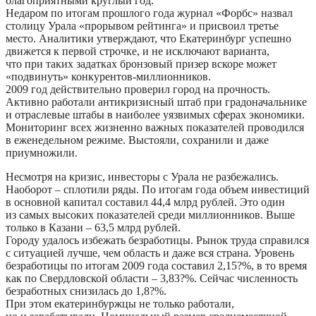
благоприятными круглый год.
Недаром по итогам прошлого года журнал «Форбс» назвал
столицу Урала «прорывом рейтинга» и присвоил третье
место. Аналитики утверждают, что Екатеринбург успешно
движется к первой строчке, и не исключают варианта,
что при таких задатках бронзовый призер вскоре может
«подвинуть» конкурентов-миллионников.
2009 год действительно проверил город на прочность.
Активно работали антикризисный штаб при градоначальнике
и отраслевые штабы в наиболее уязвимых сферах экономики.
Мониторинг всех жизненно важных показателей проводился
в еженедельном режиме. Выстояли, сохранили и даже
приумножили.
Несмотря на кризис, инвесторы с Урала не разбежались.
Наоборот – сплотили ряды. По итогам года объем инвестиций
в основной капитал составил 44,4 млрд рублей. Это один
из самых высоких показателей среди миллионников. Выше
только в Казани – 63,5 млрд рублей.
Городу удалось избежать безработицы. Рынок труда справился
с ситуацией лучше, чем область и даже вся страна. Уровень
безработицы по итогам 2009 года составил 2,15?%, в то время
как по Свердловской области – 3,83?%. Сейчас численность
безработных снизилась до 1,8?%.
При этом екатеринбуржцы не только работали,