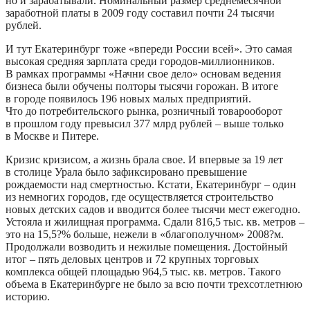
но и зарабатывали. Номинальный размер среднемесячной
заработной платы в 2009 году составил почти 24 тысячи
рублей.
И тут Екатеринбург тоже «впереди России всей». Это самая
высокая средняя зарплата среди городов-миллионников.
В рамках программы «Начни свое дело» основам ведения
бизнеса были обучены полторы тысячи горожан. В итоге
в городе появилось 196 новых малых предприятий.
Что до потребительского рынка, розничный товарооборот
в прошлом году превысил 377 млрд рублей – выше только
в Москве и Питере.
Кризис кризисом, а жизнь брала свое. И впервые за 19 лет
в столице Урала было зафиксировано превышение
рождаемости над смертностью. Кстати, Екатеринбург – один
из немногих городов, где осуществляется строительство
новых детских садов и вводится более тысячи мест ежегодно.
Устояла и жилищная программа. Сдали 816,5 тыс. кв. метров –
это на 15,5?% больше, нежели в «благополучном» 2008?м.
Продолжали возводить и нежилые помещения. Достойный
итог – пять деловых центров и 72 крупных торговых
комплекса общей площадью 964,5 тыс. кв. метров. Такого
объема в Екатеринбурге не было за всю почти трехсотлетнюю
историю.