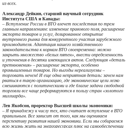
из всех.
Александр Дейкин, старший научный сотрудник
Института США и Канады:
– Вступление России в ВТО влечет последствия по трем
главным направлениям: изменение правового поля, расширение
экспорта товаров и услуг, дозированное открытие
внутреннего рынка для конкурентного участия зарубежного
производителя. Адаптация нашего хозяйственного
законодательства к нормам ВТО своевременна: можно
закрыть множество «белых пятен», внести определенность
и уточнения в десятки имеющихся актов. Следующая «деталь
преткновения» – расширение экспорта, особенно
промышленных товаров. Но выгоды нереализуемы –
торговать нечем! И еще одна неприятная деталь: зачем нам
рваться в такую организацию, где экономические цели легко
смешиваются с политическими и где благие задачи свободной
торговли все чаще реформируются в пользу стран «золотого
миллиарда».
Лев Якобсон, проректор Высшей школы экономики:
– Я принадлежу к числу тех, кто считает вступление в ВТО
правильным. Все зависит от того, как мы оцениваем
перспективу развития нашей экономики. Если мы собираемся
всю жизнь жить на энергоресурсах плюс на самообеспечении