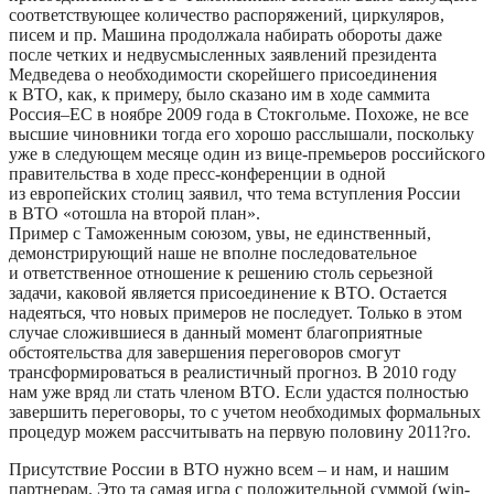
соответствующее количество распоряжений, циркуляров,
писем и пр. Машина продолжала набирать обороты даже
после четких и недвусмысленных заявлений президента
Медведева о необходимости скорейшего присоединения
к ВТО, как, к примеру, было сказано им в ходе саммита
Россия–ЕС в ноябре 2009 года в Стокгольме. Похоже, не все
высшие чиновники тогда его хорошо расслышали, поскольку
уже в следующем месяце один из вице-премьеров российского
правительства в ходе пресс-конференции в одной
из европейских столиц заявил, что тема вступления России
в ВТО «отошла на второй план».
Пример с Таможенным союзом, увы, не единственный,
демонстрирующий наше не вполне последовательное
и ответственное отношение к решению столь серьезной
задачи, каковой является присоединение к ВТО. Остается
надеяться, что новых примеров не последует. Только в этом
случае сложившиеся в данный момент благоприятные
обстоятельства для завершения переговоров смогут
трансформироваться в реалистичный прогноз. В 2010 году
нам уже вряд ли стать членом ВТО. Если удастся полностью
завершить переговоры, то с учетом необходимых формальных
процедур можем рассчитывать на первую половину 2011?го.
Присутствие России в ВТО нужно всем – и нам, и нашим
партнерам. Это та самая игра с положительной суммой (win-