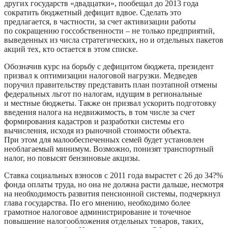
других государств «двадцатки», пообещал до 2013 года
сократить бюджетный дефицит вдвое. Сделать это
предлагается, в частности, за счет активизации работы
по сокращению госсобственности – не только предприятий,
выведенных из числа стратегических, но и отдельных пакетов
акций тех, кто остается в этом списке.
Обозначив курс на борьбу с дефицитом бюджета, президент
призвал к оптимизации налоговой нагрузки. Медведев
поручил правительству представить план поэтапной отмены
федеральных льгот по налогам, идущим в региональные
и местные бюджеты. Также он призвал ускорить подготовку
введения налога на недвижимость, в том числе за счет
формирования кадастров и разработки системы его
вычисления, исходя из рыночной стоимости объекта.
При этом для малообеспеченных семей будет установлен
необлагаемый минимум. Возможно, понизят транспортный
налог, но повысят бензиновые акцизы.
Ставка социальных взносов с 2011 года вырастет с 26 до 34?%
фонда оплаты труда, но она не должна расти дальше, несмотря
на необходимость развития пенсионной системы, подчеркнул
глава государства. По его мнению, необходимо более
грамотное налоговое администрирование и точечное
повышение налогообложения отдельных товаров, таких,