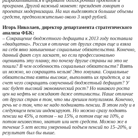
разрабатываться в формате долгосрочных проектов и
программ. Другой важный момент: президент говорит о
проектах модернизации. На них выделяются большие объемы
средств, предположительно около 3 млрд рублей.
Игорь Николаев, директор департамента стратегического
анализа ФБК:
– Сокращение бюджетного дефицита к 2013 году поставила
«двадцатка». Россия в отличие от других стран еще и взяла
на себя явно завышенные социальные обязательства. Конечно,
данный факт слух ласкает, но если профессионально
оценивать эту планку, то почему другие страны на это не
пошли? В чем особенность социальных обязательств? Взять
их можно, но сокращать нельзя! Это ловушка. Социальные
обязательства взяты высокие, выполнять их придется, а за
счет чего сокращать озвученный бюджетный дефицит? У
нас будет высокий экономический рост? Но никакого роста
цен на нефть не ожидают даже оптимисты. Наше отличие
от других стран в том, что мы грешим популизмом. Конечно,
речь не о том, что не надо поднимать пенсии. В этом году и в
следующем пенсии индексируют. Но можно сразу поднять
пенсии на 45%, а потом – на 15%, а потом еще на 10%, а
потом неизвестно, хватит или нет средств. Можно же в
течение 5 лет вести умеренный подъем пенсий по 15–20%, и
результат был бы выше.