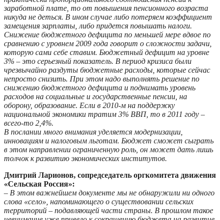
заработной плате, то от повышения пенсионного возраста
никуда не деться. В ином случае либо потеряем коэффициент
замещения зарплаты, либо придется повышать налоги.
Снижение бюджетного дефицита по меньшей мере вдвое по
сравнению с уровнем 2009 года говорит о сложности задачи,
которую сами себе ставим. Бюджетный дефицит на уровне
3% – это серьезный показатель. В период кризиса были
чрезвычайно раздуты бюджетные расходы, которые сейчас
непросто снизить. При этом надо выполнять решение по
снижению бюджетного дефицита и поднимать уровень
расходов на социальные и государственные пенсии, на
оборону, образование. Если в 2010-м на поддержку
национальной экономики тратим 3% ВВП, то в 2011 году –
всего-то 2,4%.
В послании много внимания уделяется модернизации,
инновациям и налоговым льготам. Бюджет сможет сыграть
в этом направлении ограниченную роль, он может дать лишь
толчок к развитию экономических институтов.
Дмитрий Ларионов, сопредседатель оргкомитета движения
«Сельская Россия»:
–
В этом важнейшем документе мы не обнаружили ни одного
слова «село», напоминающего о существовании сельских
территорий – подавляющей части страны. В прошлом такое
невнимание уже привело к сокращению бюджета на развитие