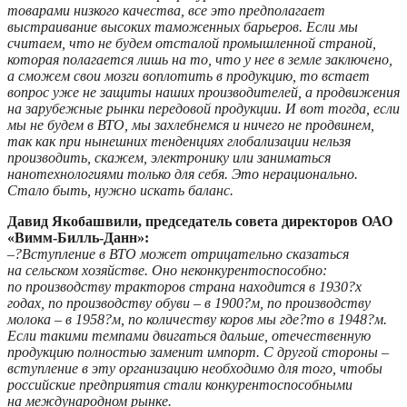
товарами низкого качества, все это предполагает
выстраивание высоких таможенных барьеров. Если мы
считаем, что не будем отсталой промышленной страной,
которая полагается лишь на то, что у нее в земле заключено,
а сможем свои мозги воплотить в продукцию, то встает
вопрос уже не защиты наших производителей, а продвижения
на зарубежные рынки передовой продукции. И вот тогда, если
мы не будем в ВТО, мы захлебнемся и ничего не продвинем,
так как при нынешних тенденциях глобализации нельзя
производить, скажем, электронику или заниматься
нанотехнологиями только для себя. Это нерационально.
Стало быть, нужно искать баланс.
Давид Якобашвили, председатель совета директоров ОАО
«Вимм-Билль-Данн»:
–
?Вступление в ВТО может отрицательно сказаться
на сельском хозяйстве. Оно неконкурентоспособно:
по производству тракторов страна находится в 1930?х
годах, по производству обуви – в 1900?м, по производству
молока – в 1958?м, по количеству коров мы где?то в 1948?м.
Если такими темпами двигаться дальше, отечественную
продукцию полностью заменит импорт. С другой стороны –
вступление в эту организацию необходимо для того, чтобы
российские предприятия стали конкурентоспособными
на международном рынке.