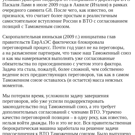
Паскаля Лами в июле 2009 года в Аквиле (Италия) в рамках
очередного саммита G8. После чего, как известно, он
признался, что считает более простым и реалистичным
самостоятельное вступление России в ВТО с согласованием
позиций с Таможенным союзом.
Скоропалительная июньская (2009 г.) инициатива глав
правительств ЕврАзЭС фактически блокировала
переговорный процесс. Почти год ушел не на переговоры,
а на разъяснение партнерам, что такое наш Таможенный союз
и как мы намереваемся выполнять уже согласованные
обязательства по присоединению с учетом этого фактора.
Задача эта стала, пожалуй, более сложной, чем собственно
ведение всех предшествующих переговоров, так как в самом
Таможенном союзе оставалось (и остается) масса неясных
моментов.
Мы потеряли время, усложнили задачу завершения
переговоров, ибо уже успели подкорректировать
законодательство под Таможенный союз, а это требует
дополнительных согласований с членами ВТО. Утрачено
качество переговорной позиции – в одну реку, как известно,
нельзя войти дважды. Но и это не все. Вся правительственная
бюрократическая машина заработала на решение задачи
присоединения к ВТО Таможенным союзом. Было выпущено