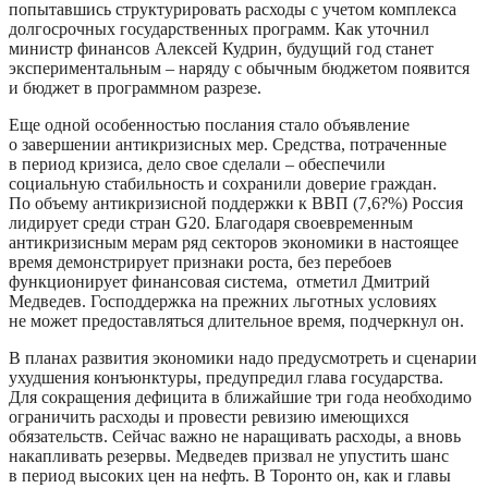
попытавшись структурировать расходы с учетом комплекса
долгосрочных государственных программ. Как уточнил
министр финансов Алексей Кудрин, будущий год станет
экспериментальным – наряду с обычным бюджетом появится
и бюджет в программном разрезе.
Еще одной особенностью послания стало объявление
о завершении антикризисных мер. Средства, потраченные
в период кризиса, дело свое сделали – обеспечили
социальную стабильность и сохранили доверие граждан.
По объему антикризисной поддержки к ВВП (7,6?%) Россия
лидирует среди стран G20. Благодаря своевременным
антикризисным мерам ряд секторов экономики в настоящее
время демонстрирует признаки роста, без перебоев
функционирует финансовая система, отметил Дмитрий
Медведев. Господдержка на прежних льготных условиях
не может предоставляться длительное время, подчеркнул он.
В планах развития экономики надо предусмотреть и сценарии
ухудшения конъюнктуры, предупредил глава государства.
Для сокращения дефицита в ближайшие три года необходимо
ограничить расходы и провести ревизию имеющихся
обязательств. Сейчас важно не наращивать расходы, а вновь
накапливать резервы. Медведев призвал не упустить шанс
в период высоких цен на нефть. В Торонто он, как и главы