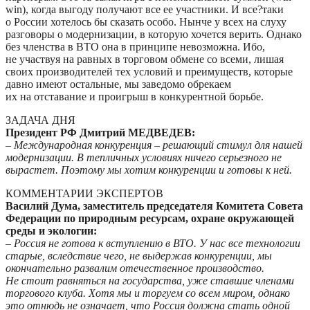
win), когда выгоду получают все ее участники. И все?таки
о России хотелось бы сказать особо. Нынче у всех на слуху
разговоры о модернизации, в которую хочется верить. Однако
без членства в ВТО она в принципе невозможна. Ибо,
не участвуя на равных в торговом обмене со всеми, лишая
своих производителей тех условий и преимуществ, которые
давно имеют остальные, мы заведомо обрекаем
их на отставание и проигрыш в конкурентной борьбе.
ЗАДАЧА ДНЯ
Президент РФ Дмитрий МЕДВЕДЕВ:
– Международная конкуренция – решающий стимул для нашей
модернизации. В тепличных условиях ничего серьезного не
вырастет. Поэтому мы хотим конкуренции и готовы к ней.
КОММЕНТАРИИ ЭКСПЕРТОВ
Василий Дума, заместитель председателя Комитета Совета
Федерации по природным ресурсам, охране окружающей
среды и экологии:
– Россия не готова к вступлению в ВТО. У нас все технологии
старые, вследствие чего, не выдержав конкуренции, мы
окончательно развалим отечественное производство.
Не стоит равняться на государства, уже ставшие членами
торгового клуба. Хотя мы и торгуем со всем миром, однако
это отнюдь не означает, что Россия должна стать одной