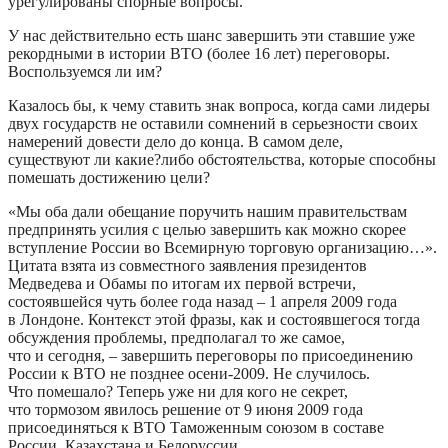
урегулированы спорные вопросы.
У нас действительно есть шанс завершить эти ставшие уже
рекордными в истории ВТО (более 16 лет) переговоры.
Воспользуемся ли им?
Казалось бы, к чему ставить знак вопроса, когда сами лидеры
двух государств не оставили сомнений в серьезности своих
намерений довести дело до конца. В самом деле,
существуют ли какие?либо обстоятельства, которые способны
помешать достижению цели?
«Мы оба дали обещание поручить нашим правительствам
предпринять усилия с целью завершить как можно скорее
вступление России во Всемирную торговую организацию…».
Цитата взята из совместного заявления президентов
Медведева и Обамы по итогам их первой встречи,
состоявшейся чуть более года назад – 1 апреля 2009 года
в Лондоне. Контекст этой фразы, как и состоявшегося тогда
обсуждения проблемы, предполагал то же самое,
что и сегодня, – завершить переговоры по присоединению
России к ВТО не позднее осени-2009. Не случилось.
Что помешало? Теперь уже ни для кого не секрет,
что тормозом явилось решение от 9 июня 2009 года
присоединяться к ВТО Таможенным союзом в составе
России, Казахстана и Белоруссии.