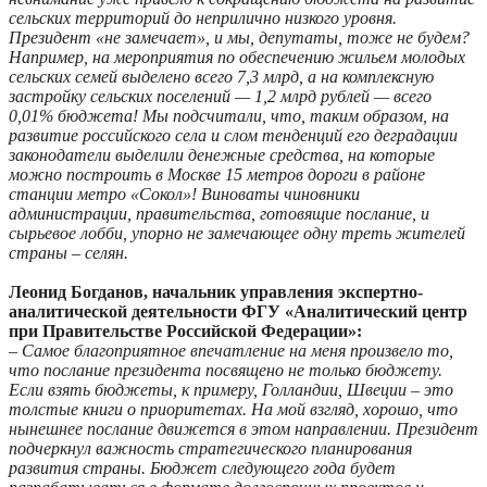
сельских территорий до неприлично низкого уровня.
Президент «не замечает», и мы, депутаты, тоже не будем?
Например, на мероприятия по обеспечению жильем молодых
сельских семей выделено всего 7,3 млрд, а на комплексную
застройку сельских поселений — 1,2 млрд рублей — всего
0,01% бюджета! Мы подсчитали, что, таким образом, на
развитие российского села и слом тенденций его деградации
законодатели выделили денежные средства, на которые
можно построить в Москве 15 метров дороги в районе
станции метро «Сокол»! Виноваты чиновники
администрации, правительства, готовящие послание, и
сырьевое лобби, упорно не замечающее одну треть жителей
страны – селян.
Леонид Богданов, начальник управления экспертно-
аналитической деятельности ФГУ «Аналитический центр
при Правительстве Российской Федерации»:
– Самое благоприятное впечатление на меня произвело то,
что послание президента посвящено не только бюджету.
Если взять бюджеты, к примеру, Голландии, Швеции – это
толстые книги о приоритетах. На мой взгляд, хорошо, что
нынешнее послание движется в этом направлении. Президент
подчеркнул важность стратегического планирования
развития страны. Бюджет следующего года будет