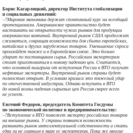
Борис Кагарлицкий, директор Института глобализации
и социальных движений:
–?Мировая экономика держит спонтанный курс на всеобщий
протекционизм. Американское правительство будет
настаивать на открытости чужих рынков для продукции
американских компаний. Внутренний рынок США продолжит
сжиматься, сокращая возможности для сбыта европейских,
китайских и других зарубежных товаров. Уменьшение спроса
произойдет также и в Европейском союзе. Это больно
ударит по поставщикам сырья. Российским экспортерам
стоит приготовиться к новому падению цен. Считается,
что основной выигрыш от вступления России в ВТО получат
нефтяные экспортеры. Внутренний рынок страны будет
полностью открыт. В условиях кризиса это тяжелый удар
по отечественной индустрии. Однако вступить в ВТО
до новой волны падения сырьевых цен Россия скорее всего
не успеет.
Евгений Федоров, председатель Комитета Госдумы
по экономической политике и предпринимательству:
–?Вступление в ВТО поможет экспорту российских товаров
на внешние рынки. У страны появится возможность
развивать рынок интеллектуальной собственности и стать
едва ли не главным в мире ее экспортером. Пока же многие