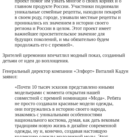
проект помог им узнать многое о своих корнях и о
главном продукте России. Участники поднимали
уникальные семейные рецепты, находили пекарей
в своем роду, городе, узнавали местные рецепты и
проникались их значением в истории своего
региона и России в целом. Этот проект имеет
важнейшее просветительское значение для
будущих поколений, и мы обязательно будем
продолжать его с премией».
Зрителей церемонии впечатлил модный показ, созданный
детьми от идеи до воплощения.
Генеральный директор компании «Элфорт» Виталий Кадун
заявил:
«Почти 10 тысяч эскизов представлено юными
модельерами с момента открытия нашей
совместной с премией номинации «Мода». Ребята
не просто создавали красивые модели одежды,
они погружались в историю своего народа,
знакомясь с уникальными особенностями
национального костюма, думая, как дать вековым
традициям новую жизнь в дизайне современной
одежды, ну и, конечно, создавая настоящую
коллекцию одежды молодежной моды. Этот