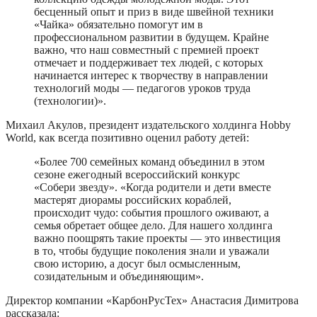
бесценный опыт и приз в виде швейной техники
«Чайка» обязательно помогут им в
профессиональном развитии в будущем. Крайне
важно, что наш совместный с премией проект
отмечает и поддерживает тех людей, с которых
начинается интерес к творчеству в направлении
технологий моды — педагогов уроков труда
(технологии)».
Михаил Акулов, президент издательского холдинга Hobby
World, как всегда позитивно оценил работу детей:
«Более 700 семейных команд объединил в этом
сезоне ежегодный всероссийский конкурс
«Собери звезду». «Когда родители и дети вместе
мастерят диорамы российских кораблей,
происходит чудо: события прошлого оживают, а
семья обретает общее дело. Для нашего холдинга
важно поощрять такие проекты — это инвестиция
в то, чтобы будущие поколения знали и уважали
свою историю, а досуг был осмысленным,
созидательным и объединяющим».
Директор компании «КарбонРусТех» Анастасия Димитрова
рассказала: