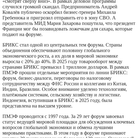
«смотрят сверху вниз». В рамках деловой программы
случился громкий скандал. Предприниматель Андрей
Ковалёв публично оскорбил бизнес-тренера Михаила
Гребенюка и пригрозил отправить его в зону СВО. А
представитель МИД Мария Захарова пошутила, что президент
Франции мог бы позавидовать ложечкам для сахара, которые
подают на форуме.
БРИКС стал одной из центральных тем форума. Страны
объединения обеспечивают половину глобального
экономического роста, а их доля в мировой экономике
выросла с 20% до 40%. В 2025 году товарооборот между
странами БРИКС превысил 1 триллион долларов. В рамках
ПМЭФ прошли отдельные мероприятия по линии БРИКС:
форум, бизнес-диалоги, переговоры по налоговому
сотрудничеству между ФНС России и коллегами из Китая,
Индии, Бразилии. Особое внимание уделено технологиям,
платёжным системам, сельскому хозяйству и логистике.
Индонезия, вступившая в БРИКС в 2025 году, была
представлена на высшем уровне.
ПМЭФ проводится с 1997 года. За 29 лет форум завоевал
статус ведущей мировой площадки для обсуждения ключевых
вопросов глобальной экономики и обмена лучшими
мировыми практиками. В этом году в форуме принимают