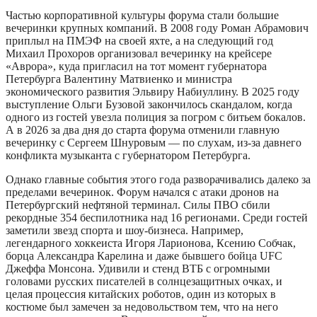
Частью корпоративной культуры форума стали большие
вечеринки крупных компаний. В 2008 году Роман Абрамович
приплыл на ПМЭФ на своей яхте, а на следующий год
Михаил Прохоров организовал вечеринку на крейсере
«Аврора», куда пригласил на тот момент губернатора
Петербурга Валентину Матвиенко и министра
экономического развития Эльвиру Набиуллину. В 2025 году
выступление Ольги Бузовой закончилось скандалом, когда
одного из гостей увезла полиция за погром с битьем бокалов.
А в 2026 за два дня до старта форума отменили главную
вечеринку с Сергеем Шнуровым — по слухам, из-за давнего
конфликта музыканта с губернатором Петербурга.
Однако главные события этого года разворачивались далеко за
пределами вечеринок. Форум начался с атаки дронов на
Петербургский нефтяной терминал. Силы ПВО сбили
рекордные 354 беспилотника над 16 регионами. Среди гостей
заметили звезд спорта и шоу-бизнеса. Например,
легендарного хоккеиста Игоря Ларионова, Ксению Собчак,
борца Александра Карелина и даже бывшего бойца UFC
Джеффа Монсона. Удивили и стенд ВТБ с огромными
головами русских писателей в солнцезащитных очках, и
целая процессия китайских роботов, один из которых в
костюме был замечен за недовольством тем, что на него