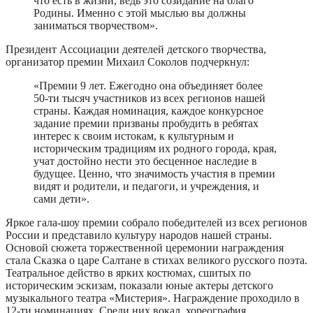
что есть в жизни, ведь это созидание на благо
Родины. Именно с этой мыслью вы должны
заниматься творчеством».
Президент Ассоциации деятелей детского творчества,
организатор премии Михаил Соколов подчеркнул:
«Премии 9 лет. Ежегодно она объединяет более
50-ти тысяч участников из всех регионов нашей
страны. Каждая номинация, каждое конкурсное
задание премии призваны пробудить в ребятах
интерес к своим истокам, к культурным и
историческим традициям их родного города, края,
учат достойно нести это бесценное наследие в
будущее. Ценно, что значимость участия в премии
видят и родители, и педагоги, и учреждения, и
сами дети».
Яркое гала-шоу премии собрало победителей из всех регионов
России и представило культуру народов нашей страны.
Основой сюжета торжественной церемонии награждения
стала Сказка о царе Салтане в стихах великого русского поэта.
Театральное действо в ярких костюмах, сшитых по
историческим эскизам, показали юные актеры детского
музыкального театра «Мистерия». Награждение проходило в
12-ти номинациях. Среди них вокал, хореография,