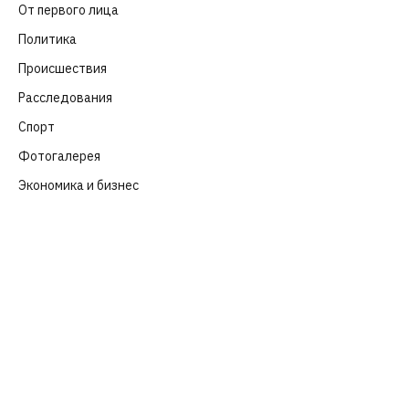
От первого лица
(40)
Политика
(282)
Происшествия
(107)
Расследования
(91)
Спорт
(57)
Фотогалерея
(6)
Экономика и бизнес
(252)