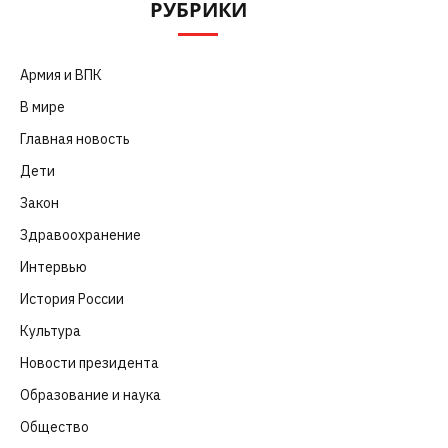
РУБРИКИ
Армия и ВПК
(252)
В мире
(101)
Главная новость
(4 664)
Дети
(41)
Закон
(318)
Здравоохранение
(83)
Интервью
(63)
История России
(39)
Культура
(261)
Новости президента
(329)
Образование и наука
(98)
Общество
(652)