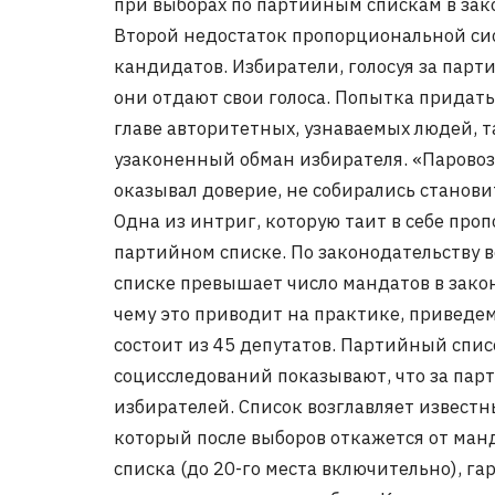
при выборах по партийным спискам в зак
Второй недостаток пропорциональной си
кандидатов. Избиратели, голосуя за парт
они отдают свои голоса. Попытка придать
главе авторитетных, узнаваемых людей, т
узаконенный обман избирателя. «Паровоз
оказывал доверие, не собирались станови
Одна из интриг, которую таит в себе про
партийном списке. По законодательству 
списке превышает число мандатов в закон
чему это приводит на практике, привед
состоит из 45 депутатов. Партийный спис
социсследований показывают, что за пар
избирателей. Список возглавляет известны
который после выборов откажется от ман
списка (до 20-го места включительно), г