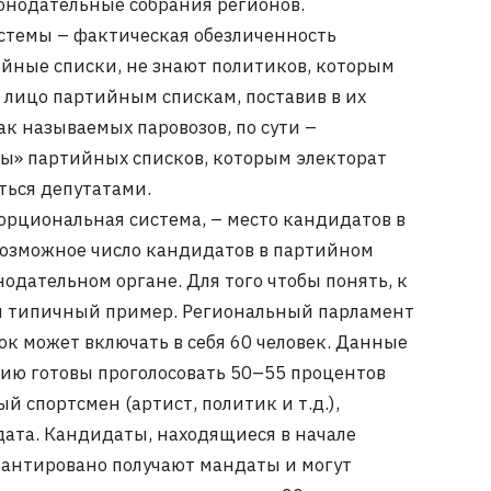
онодательные собрания регионов.
стемы – фактическая обезличенность
ийные списки, не знают политиков, которым
 лицо партийным спискам, поставив в их
ак называемых паровозов, по сути –
ы» партийных списков, которым электорат
ться депутатами.
порциональная система, – место кандидатов в
возможное число кандидатов в партийном
одательном органе. Для того чтобы понять, к
ем типичный пример. Региональный парламент
ок может включать в себя 60 человек. Данные
тию готовы проголосовать 50–55 процентов
й спортсмен (артист, политик и т.д.),
дата. Кандидаты, находящиеся в начале
арантировано получают мандаты и могут