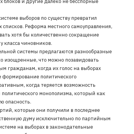
 блоков и другие далеко не бесспорные
системе выборов по существу превратил
 списков. Реформа местного самоуправления,
овать хотя бы количественно сокращение
ту класса чиновников.
ельной системы предлагаются разнообразные
ко изощренные, что можно позавидовать
тым гражданам, когда их голос на выборах
ое формирование политического
ративным, когда теряется возможность
я политического монополизма, который как
ю опасность.
тий, которые они получили в последнее
рственную думу исключительно по партийным
истеме на выборах в законодательные