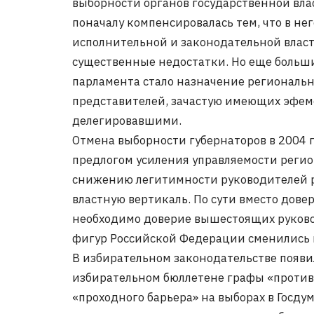
выборности органов государственной вла
поначалу компенсировалась тем, что в не
исполнительной и законодательной власти
существенные недостатки. Но еще больш
парламента стало назначение региональ
представителей, зачастую имеющих эфеме
делегировавшими.
Отмена выборности губернаторов в 2004 г
предлогом усиления управляемости регио
снижению легитимности руководителей р
властную вертикаль. По сути вместо дове
необходимо доверие вышестоящих руков
фигур Российской Федерации сменились 
В избирательном законодательстве появи
избирательном бюллетене графы «против 
«проходного барьера» на выборах в Госду