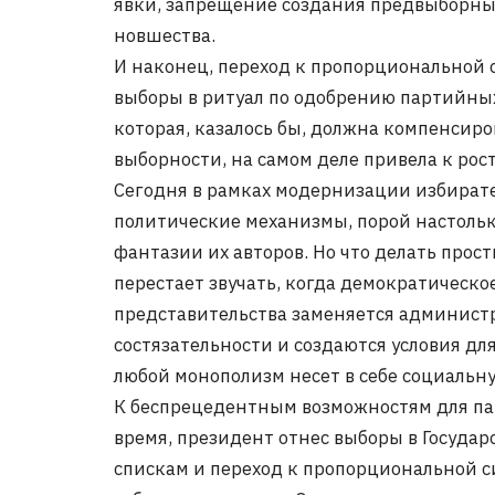
явки, запрещение создания предвыборных
новшества.
И наконец, переход к пропорциональной 
выборы в ритуал по одобрению партийных
которая, казалось бы, должна компенсир
выборности, на самом деле привела к рос
Сегодня в рамках модернизации избират
политические механизмы, порой настоль
фантазии их авторов. Но что делать прос
перестает звучать, когда демократическ
представительства заменяется админист
состязательности и создаются условия дл
любой монополизм несет в себе социальну
К беспрецедентным возможностям для пар
время, президент отнес выборы в Госуда
спискам и переход к пропорциональной с