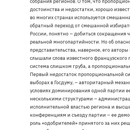
собрания регионов. О том, что пропорцио
достоинства и недостатки, хорошо извес
во многих странах используется смешанн
обратный переход от смешанной избират
России, понятно – добиться сокращения чи
реальной многопартийности. Но об опасн
представительства, наверное, его авторы 
слышали слова известного французского п
система слишком груба, а пропорциональ
Первый недостаток пропорциональной си
выборах в Госдуму, – авторитарный меха
условиях доминирования одной партии е
несколькими структурами – администрац
исполнительной властью региона и выс
конференциям и съезду партии – ее демо
роль «одобрителей» принятого за них ре