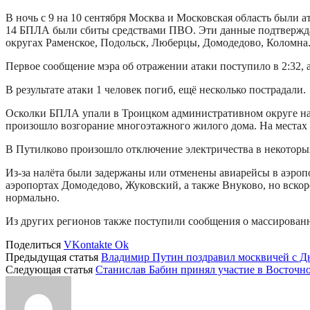
В ночь с 9 на 10 сентября Москва и Московская область были
14 БПЛА были сбиты средствами ПВО. Эти данные подтвержда
округах Раменское, Подольск, Люберцы, Домодедово, Коломна
Первое сообщение мэра об отражении атаки поступило в 2:32, а
В результате атаки 1 человек погиб, ещё несколько пострадали.
Осколки БПЛА упали в Троицком административном округе на 
произошло возгорание многоэтажного жилого дома. На местах
В Путилково произошло отключение электричества в некоторых 
Из-за налёта были задержаны или отменены авиарейсы в аэро
аэропортах Домодедово, Жуковский, а также Внуково, но вско
нормально.
Из других регионов также поступили сообщения о массирован
Поделиться
VKontakte
Ok
Предыдущая статья
Владимир Путин поздравил москвичей с Д
Следующая статья
Станислав Бабин принял участие в Восточ