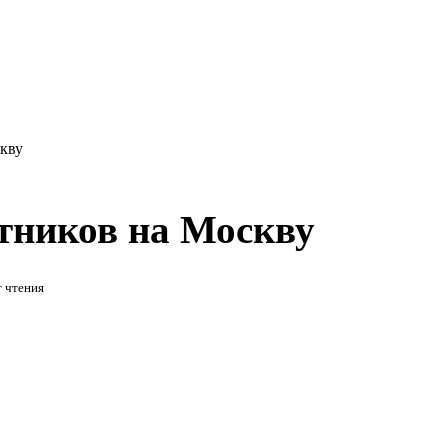
кву
тников на Москву
 чтения