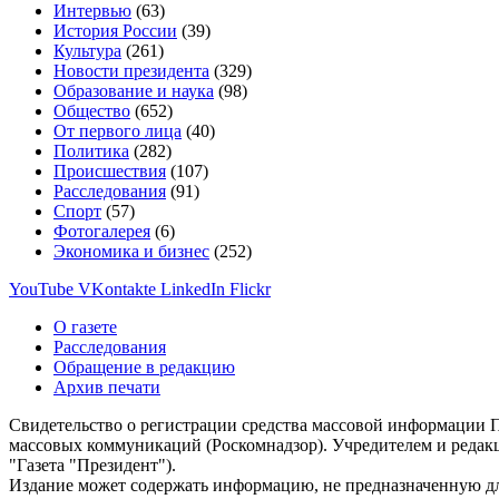
Интервью
(63)
История России
(39)
Культура
(261)
Новости президента
(329)
Образование и наука
(98)
Общество
(652)
От первого лица
(40)
Политика
(282)
Происшествия
(107)
Расследования
(91)
Спорт
(57)
Фотогалерея
(6)
Экономика и бизнес
(252)
YouTube
VKontakte
LinkedIn
Flickr
О газете
Расследования
Обращение в редакцию
Архив печати
Свидетельство о регистрации средства массовой информации П
массовых коммуникаций (Роскомнадзор). Учредителем и редак
"Газета "Президент").
Издание может содержать информацию, не предназначенную дл