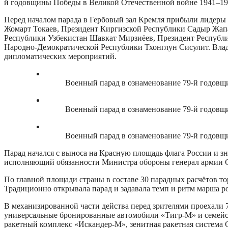
й годовщины Победы в Великой Отечественной войне 1941–19
Перед началом парада в Гербовый зал Кремля прибыли лидеры
Жомарт Токаев, Президент Киргизской Республики Садыр Жап
Республики Узбекистан Шавкат Мирзиёев, Президент Республи
Народно-Демократической Республики Тхонглун Сисулит. Влад
дипломатических мероприятий.
Военный парад в ознаменование 79-й годовщ
Военный парад в ознаменование 79-й годовщ
Военный парад в ознаменование 79-й годовщ
Парад начался с выноса на Красную площадь флага России и 
исполняющий обязанности Министра обороны генерал армии 
По главной площади страны в составе 30 парадных расчётов т
Традиционно открывала парад и задавала темп и ритм марша 
В механизированной части действа перед зрителями проехали 
универсальные бронированные автомобили «Тигр-М» и семейс
ракетный комплекс «Искандер-М», зенитная ракетная система