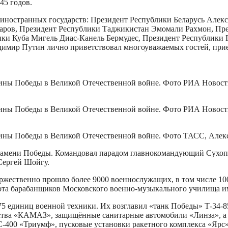
45 годов.
 иностранных государств: Президент Республики Беларусь Алек
аров, Президент Республики Таджикистан Эмомали Рахмон, Пре
ки Куба Мигель Диас-Канель Бермудес, Президент Республики 
имир Путин лично приветствовал многоуважаемых гостей, прие
ины Победы в Великой Отечественной войне. Фото РИА Новости
ины Победы в Великой Отечественной войне. Фото РИА Новост
ины Победы в Великой Отечественной войне. Фото ТАСС, Алек
знамени Победы. Командовал парадом главнокомандующий Сухоп
Сергей Шойгу.
оржественно прошло более 9000 военнослужащих, в том числе 10
рота барабанщиков Московского военно-музыкального училища и
75 единиц военной техники. Их возглавил «танк Победы» Т-34-
тва «КАМАЗ», защищённые санитарные автомобили «Линза», а 
 С-400 «Триумф», пусковые установки ракетного комплекса «Яр