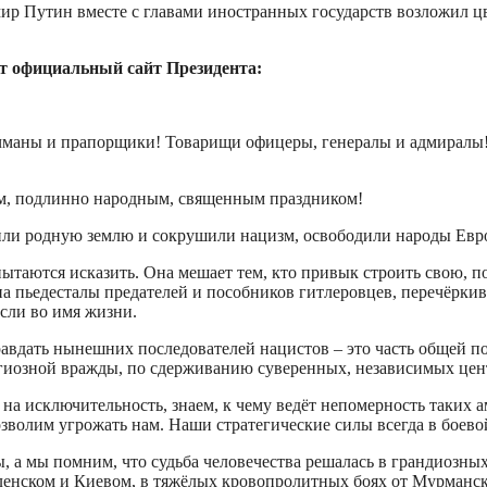
ир Путин вместе с главами иностранных государств возложил ц
т официальный сайт Президента:
чманы и прапорщики! Товарищи офицеры, генералы и адмиралы!
м, подлинно народным, священным праздником!
или родную землю и сокрушили нацизм, освободили народы Евро
ытаются исказить. Она мешает тем, кто привык строить свою, 
а пьедесталы предателей и пособников гитлеровцев, перечёркива
если во имя жизни.
равдать нынешних последователей нацистов – это часть общей 
иозной вражды, по сдерживанию суверенных, независимых цент
на исключительность, знаем, к чему ведёт непомерность таких ам
озволим угрожать нам. Наши стратегические силы всегда в боево
, а мы помним, что судьба человечества решалась в грандиозн
енском и Киевом, в тяжёлых кровопролитных боях от Мурманск