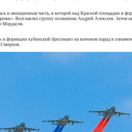
ась и авиационная часть, в которой над Красной площадью в фо
ижи». Возглавлял группу полковник Андрей Алексеев. Затем ше
р Мордасов.
 в формации кубинский бриллиант на военном парад в ознаме
 Смирнов.