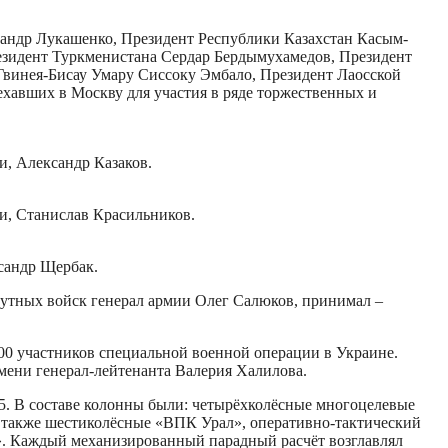
сандр Лукашенко, Президент Республики Казахстан Касым-
зидент Туркменистана Сердар Бердымухамедов, Президент
Гвинея-Бисау Умару Сиссоку Эмбало, Президент Лаосской
хавших в Москву для участия в ряде торжественных и
, Александр Казаков.
и, Станислав Красильников.
сандр Щербак.
утных войск генерал армии Олег Салюков, принимал –
00 участников специальной военной операции в Украине.
мени генерал-лейтенанта Валерия Халилова.
85. В составе колонны были: четырёхколёсные многоцелевые
также шестиколёсные «ВПК Урал», оперативно-тактический
с». Каждый механизированный парадный расчёт возглавлял