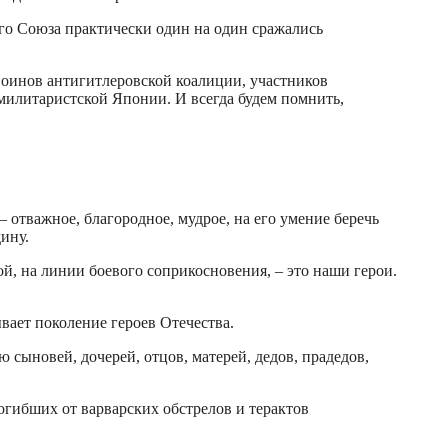
го Союза практически один на один сражались
воинов антигитлеровской коалиции, участников
милитаристской Японии. И всегда будем помнить,
 отважное, благородное, мудрое, на его умение беречь
дину.
й, на линии боевого соприкосновения, – это наши герои.
вает поколение героев Отечества.
 сыновей, дочерей, отцов, матерей, дедов, прадедов,
гибших от варварских обстрелов и терактов