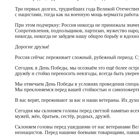
Три первых долгих, труднейших года Великой Отечестве
с нацистами, тогда как на военную мощь вермахта работа
При этом подчеркну: Россия никогда не принижала значе
Сопротивления, подпольщиков, партизан, мужество народ
никогда, никогда не забудем нашу общую борьбу и вдох
Дорогие друзья!
Россия сейчас переживает сложный, рубежный период. Суд
Сегодня, в День Победы, мы осознаём это ещё более остр
дружбу и стойко переносить невзгоды, всегда быть уверен
Мы отмечаем День Победы в условиях проведения специал
Мы преклоняемся перед вашей стойкостью и самопожертв
В вас верят, переживают за вас и наши ветераны. Их ду
Сегодня мы склоняем головы перед светлой памятью всех,
мужей, жён, братьев, сестёр, родных, друзей.
Склоняем головы перед ушедшими от нас ветеранами Вел
неонацистов. Перед нашими боевыми товарищами, павшим