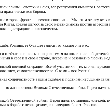
нной войны Советский Союз, все республики бывшего Советско
ла практически вся Европа.
ние второго фронта и помощи союзников. Мы чтим отвагу всех 
а Китая, сражавшегося за свою независимость против агрессии 
новляющие традиции союзничества.
ьба Родины, её будущее зависит от каждого из нас.
о и отчётливо и неизменно равняемся на поколение победителей –
ными в себе и в своей стране, искренне и беззаветно любить Ро
ьной военной операции. Все её участники – те, кто на передово
ованием, самоотверженностью. С вами – вся Россия!
ховная сопричастность вашим судьбам и подвигам нерушимо связы
 чью жизнь отняла Великая Отечественная война. Перед памятью
икой Отечественной войны. Перед памятью мирных жителей, по
и в борьбе с неонацизмом, в праведном бою за Россию.