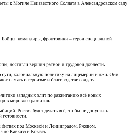
веты к Могиле Неизвестного Солдата в Александровском саду
 Бойцы, командиры, фронтовики – герои специальной
пы, достигли вершин ратной и трудовой доблести.
по сути, колониальную политику на лицемерии и лжи. Они
ют память о героизме и благородстве солдат-
политики западных элит по разжиганию всё новых
ров мирового развития.
биций. Россия будет делать всё, чтобы не допустить
й готовности.
ых битвах под Москвой и Ленинградом, Ржевом,
а до Кавказа и Крыма.