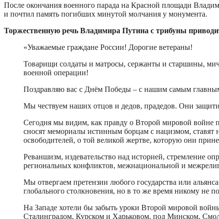
После окончания военного парада на Красной площади Владим
и почтил память погибших минутой молчания у монумента.
Торжественную речь Владимира Путина с трибуны приводи
«Уважаемые граждане России! Дорогие ветераны!
Товарищи солдаты и матросы, сержанты и старшины, ми
военной операции!
Поздравляю вас с Днём Победы – с нашим самым главны
Мы чествуем наших отцов и дедов, прадедов. Они защит
Сегодня мы видим, как правду о Второй мировой войне п
сносят мемориалы истинным борцам с нацизмом, ставят н
освободителей, о той великой жертве, которую они прин
Реваншизм, издевательство над историей, стремление оп
региональных конфликтов, межнациональной и межрелиг
Мы отвергаем претензии любого государства или альянса 
глобального столкновения, но в то же время никому не п
На Западе хотели бы забыть уроки Второй мировой войны
Сталинградом, Курском и Харьковом, под Минском, Смол