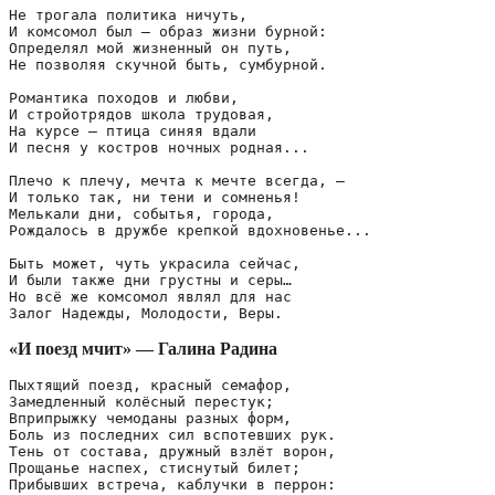
Не трогала политика ничуть,

И комсомол был — образ жизни бурной: 

Определял мой жизненный он путь,

Не позволяя скучной быть, сумбурной.

Романтика походов и любви,

И стройотрядов школа трудовая, 

На курсе — птица синяя вдали

И песня у костров ночных родная...

Плечо к плечу, мечта к мечте всегда, — 

И только так, ни тени и сомненья!

Мелькали дни, событья, города,

Рождалось в дружбе крепкой вдохновенье...

Быть может, чуть украсила сейчас, 

И были также дни грустны и серы… 

Но всё же комсомол являл для нас 

«И поезд мчит» — Галина Радина
Пыхтящий поезд, красный семафор,

Замедленный колёсный перестук;

Вприпрыжку чемоданы разных форм,

Боль из последних сил вспотевших рук.

Тень от состава, дружный взлёт ворон,

Прощанье наспех, стиснутый билет;

Прибывших встреча, каблучки в перрон:
