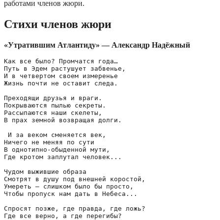
работами членов жюри.
Стихи членов жюри
«Утратившим Атлантиду» — Александр Надёжный
Как все было? Промчатся года…

Путь в Эдем растушует забвенье,

И в четвертом своем измеренье

Жизнь почти не оставит следа.

Преходящи друзья и враги.

Покрываются пылью секреты.

Рассыпаются наши скелеты,

В прах земной возвращая долги.

 И за веком сменяется век,

Ничего не меняя по сути

В однотипно-обыденной мути,

Где кротом заплутал человек...

Чудом выжившие образа

Смотрят в душу под внешней коростой,

Умереть – слишком было бы просто,

Чтобы пропуск нам дать в Небеса...

Спросят позже, где правда, где ложь?

Где все верно, а где перегибы?
