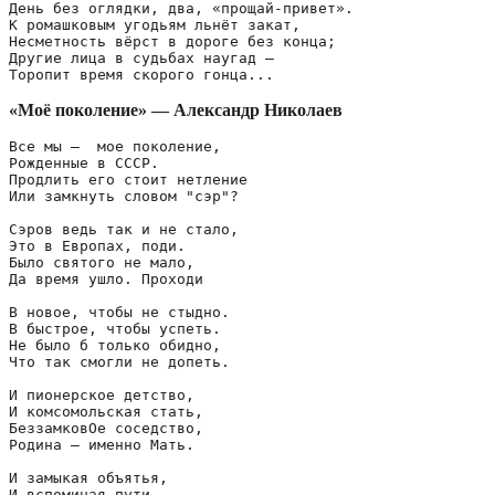
День без оглядки, два, «прощай-привет».

К ромашковым угодьям льнёт закат,

Несметность вёрст в дороге без конца;

Другие лица в судьбах наугад – 

Торопит время скорого гонца...
«Моё поколение» — Александр Николаев
Все мы –  мое поколение,

Рожденные в СССР.

Продлить его стоит нетление

Или замкнуть словом "сэр"?

Сэров ведь так и не стало,

Это в Европах, поди.

Было святого не мало,

Да время ушло. Проходи

В новое, чтобы не стыдно.

В быстрое, чтобы успеть.

Не было б только обидно,

Что так смогли не допеть.

И пионерское детство,

И комсомольская стать,

БеззамковОе соседство,

Родина – именно Мать.

И замыкая объятья,

И вспоминая пути,
