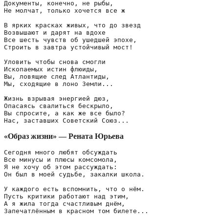
Документы, конечно, не рыбы,

Не молчат, только хочется все ж

В ярких красках живых, что до звезд

Возвышают и дарят на вдохе

Все шесть чувств об ушедшей эпохе,

Строить в завтра устойчивый мост!

Уловить чтобы снова смогли

Ископаемых истин флюиды,

Вы, ловящие след Атлантиды,

Мы, сходящие в лоно Земли...

Жизнь взрывая энергией дюз,

Опасаясь свалиться бескрыло,

Вы спросите, а как же все было?

Нас, заставших Советский Союз...
«Образ жизни» — Рената Юрьева
Сегодня много любят обсуждать 

Все минусы и плюсы комсомола, 

Я не хочу об этом рассуждать:

Он был в моей судьбе, закалки школа.

У каждого есть вспомнить, что о нём. 

Пусть критики работают над этим,

А я жила тогда счастливым днём, 

Запечатлённым в красном том билете...
