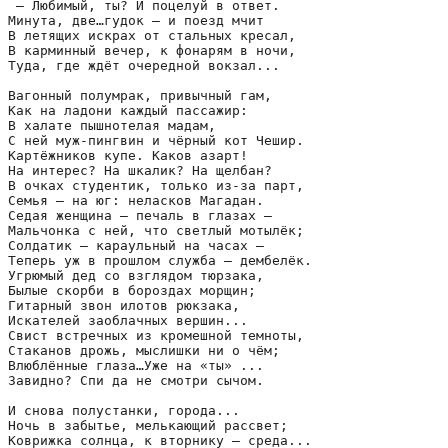
 – Любимый, ты? И поцелуй в ответ.

Минута, две…гудок – и поезд мчит

В летящих искрах от стальных кресал,

В карминный вечер, к фонарям в ночи,

Туда, где ждёт очередной вокзал...

Вагонный полумрак, привычный гам,

Как на ладони каждый пассажир:

В халате пышнотелая мадам,

С ней муж-пингвин и чёрный кот Чешир.

Картёжников купе. Каков азарт!

На интерес? На шкалик? На щелбан?

В очках студентик, только из-за парт,

Семья – на юг: неласков Магадан.

Седая женщина – печаль в глазах – 

Мальчонка с ней, что светлый мотылёк;

Солдатик – караульный на часах – 

Теперь уж в прошлом служба – дембелёк.

Угрюмый дед со взглядом тюрзака,

Былые скорби в бороздах морщин;

Гитарный звон илотов рюкзака,

Искателей заоблачных вершин...

Свист встречных из кромешной темноты,

Стаканов дрожь, мыслишки ни о чём;

Влюблённые глаза…Уже на «ты» ...

Завидно? Спи да не смотри сычом.

И снова полустанки, города...

Ночь в забытье, мелькающий рассвет;

Коврижка солнца, к вторнику – среда...
