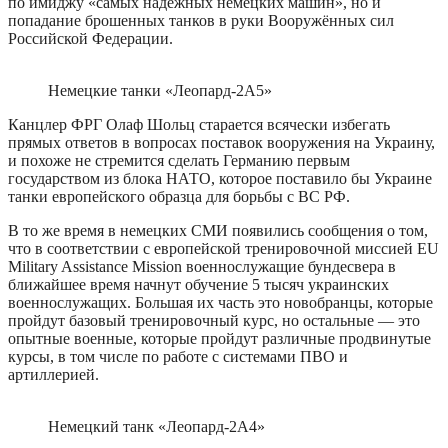
по имиджу «самых надёжных немецких машин», но и
попадание брошенных танков в руки Вооружённых сил
Российской Федерации.
Немецкие танки «Леопард-2А5»
Канцлер ФРГ Олаф Шольц старается всячески избегать
прямых ответов в вопросах поставок вооружения на Украину,
и похоже не стремится сделать Германию первым
государством из блока НАТО, которое поставило бы Украине
танки европейского образца для борьбы с ВС РФ.
В то же время в немецких СМИ появились сообщения о том,
что в соответствии с европейской тренировочной миссией EU
Military Assistance Mission военнослужащие бундесвера в
ближайшее время начнут обучение 5 тысяч украинских
военнослужащих. Большая их часть это новобранцы, которые
пройдут базовый тренировочный курс, но остальные — это
опытные военные, которые пройдут различные продвинутые
курсы, в том числе по работе с системами ПВО и
артиллерией.
Немецкий танк «Леопард-2А4»