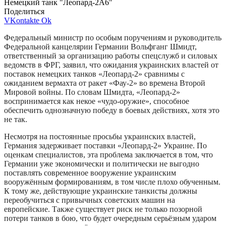
Немецкий танк "Леопард-2А6"
Поделиться
VKontakte
Ok
Федеральный министр по особым поручениям и руководитель
Федеральной канцелярии Германии Вольфганг Шмидт,
ответственный за организацию работы спецслужб и силовых
ведомств в ФРГ, заявил, что ожидания украинских властей от
поставок немецких танков «Леопард-2» сравнимы с
ожиданием вермахта от ракет «Фау-2» во времена Второй
Мировой войны. По словам Шмидта, «Леопард-2»
воспринимается как некое «чудо-оружие», способное
обеспечить однозначную победу в боевых действиях, хотя это
не так.
Несмотря на постоянные просьбы украинских властей,
Германия задерживает поставки «Леопард-2» Украине. По
оценкам специалистов, эта проблема заключается в том, что
Германии уже экономически и политически не выгодно
поставлять современное вооружение украинским
вооружённым формированиям, в том числе плохо обученным.
К тому же, действующие украинские танкисты должны
переобучиться с привычных советских машин на
европейские. Также существует риск не только позорной
потери танков в бою, что будет очередным серьёзным ударом