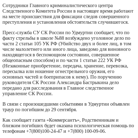
Сотрудники Главного криминалистического центра
Следственного Комитета России в настоящее время работают
на месте происшествия для фиксации следов совершенного
преступления и установления обстоятельств случившегося.
Пресс-служба СУ СК России по Удмуртии сообщает, что по
факту стрельбы в школе №88 возбуждено уголовное дело по
части 2 статьи 105 УК РФ (Убийство двух и более лиц, в том
числе малолетнего или иного лица, заведомо для виновного
находящегося в беспомощном состоянии, совершенное
общеопасным способом) и по части 1 статьи 222 УК РФ
(Незаконные приобретение, передача, хранение, перевозка,
пересылка или ношение огнестрельного оружия, его
основных частей и боеприпасов к нему). По поручению
руководителя СК России Александра Бастрыкина дело
передано для расследования в Главное следственное
управление СК России.
В связи с произошедшими событиями в Удмуртии объявлен
траур по погибшим до 29 сентября.
Как сообщает газета «Коммерсантъ», Родственникам и
близким погибших будет оказана психологическая помощь по
телефонам +7(800)100-24-47 и +7(800) 100-09-06.