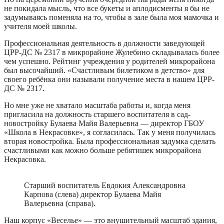
не покидала мысль, что все букеты и аплодисменты я бы не
задумываясь поменяла на то, чтобы в зале была моя мамочка и
учителя моей школы.
Профессиональная деятельность в должности заведующей
ЦРР-ДС № 2317 в микрорайоне Жулебино складывалась более
чем успешно. Рейтинг учреждения у родителей микрорайона
был высочайший. «Счастливым билетиком в детство» для
своего ребёнка они называли получение места в нашем ЦРР-
ДС № 2317.
Но мне уже не хватало масштаба работы и, когда меня
пригласила на должность старшего воспитателя в сад-
новостройку Булаева Майя Валерьевна — директор ГБОУ
«Школа в Некрасовке», я согласилась. Так у меня получилась
вторая новостройка. Была профессиональная задумка сделать
счастливыми как можно больше ребятишек микрорайона
Некрасовка.
Старший воспитатель Евдокия Александровна
Карпова (слева) директор Булаева Майя
Валерьевна (справа).
Наш корпус «Веселье» — это внушительный масштаб здания,