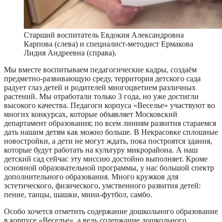
Старший воспитатель Евдокия Александровна
Карпова (слева) и специалист-методист Ермакова
Лидия Андреевна (справа).
Мы вместе воспитываем педагогические кадры, создаём
предметно-развивающую среду, территория детского сада
радует глаз детей и родителей многоцветием различных
растений. Мы отработали только 3 года, но уже достигли
высокого качества. Педагоги корпуса «Веселье» участвуют во
многих конкурсах, которые объявляет Московский
департамент образования; по всем линиям развития стараемся
дать нашим детям как можно больше. В Некрасовке сплошные
новостройки, а дети не могут ждать, пока построятся здания,
которые будут работать на культуру микрорайона. А наш
детский сад сейчас эту миссию достойно выполняет. Кроме
основной образовательной программы, у нас большой спектр
дополнительного образования. Много кружков для
эстетического, физического, умственного развития детей:
пение, танцы, шашки, мини-футбол, самбо.
Особо хочется отметить содержание дошкольного образование
в корпусе «Веселье», а ведь содержание дошкольного