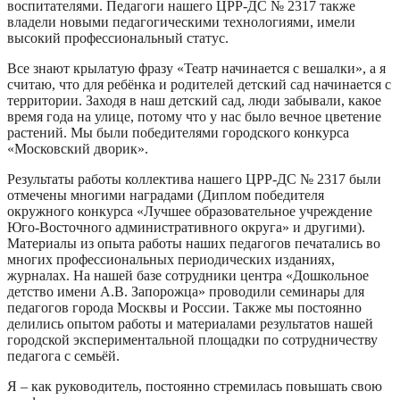
воспитателями. Педагоги нашего ЦРР-ДС № 2317 также
владели новыми педагогическими технологиями, имели
высокий профессиональный статус.
Все знают крылатую фразу «Театр начинается с вешалки», а я
считаю, что для ребёнка и родителей детский сад начинается с
территории. Заходя в наш детский сад, люди забывали, какое
время года на улице, потому что у нас было вечное цветение
растений. Мы были победителями городского конкурса
«Московский дворик».
Результаты работы коллектива нашего ЦРР-ДС № 2317 были
отмечены многими наградами (Диплом победителя
окружного конкурса «Лучшее образовательное учреждение
Юго-Восточного административного округа» и другими).
Материалы из опыта работы наших педагогов печатались во
многих профессиональных периодических изданиях,
журналах. На нашей базе сотрудники центра «Дошкольное
детство имени А.В. Запорожца» проводили семинары для
педагогов города Москвы и России. Также мы постоянно
делились опытом работы и материалами результатов нашей
городской экспериментальной площадки по сотрудничеству
педагога с семьёй.
Я – как руководитель, постоянно стремилась повышать свою