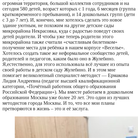
огромная территория, большой коллектив сотрудников и на
сегодня 580 детей, возраст которых с 1 года, 6 месяцев (группа
кратковременного пребывания), и 14 дошкольных групп (дети
с 3 до 7 лет). И, конечно, мне хотелось сделать это новое
здание уютным, не похожим на другие детские сады
микрорайона Некрасовка, куда с радостью поведут своих
детей родители. И чтобы уже теперь родители этого
микрорайона также считали «счастливым билетиком»
получение места для ребёнка в нашем корпусе «Веселье».
Хотелось создать такое же неформальное сообщество детей,
родителей и педагогов, каким было оно в Жулебино.
Я,естественно, для этого использовала всё лучшее из опыта
своей работы в детском саду Жулебино. И в этом мне
помогает великолепный специалист-методист — Ермакова
Лидия Андреевна (педагог высшей квалификационной
категории, «Почётный работник общего образования
Российской Федерации»). Мы вместе работаем в дошкольном
образовании Москвы уже более 20 лет. Это один из лучших
методистов города Москвы. И то, что все мои планы
претворяются в жизнь – это и её заслуга.