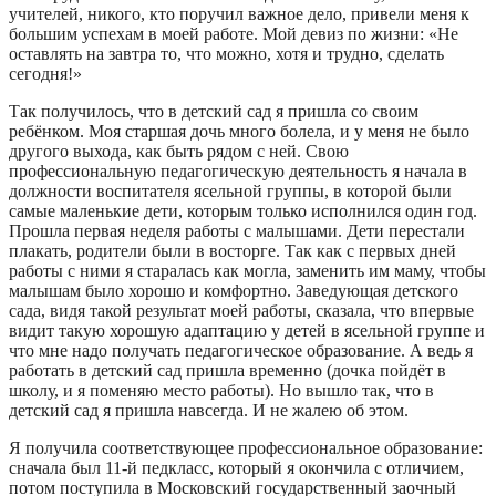
учителей, никого, кто поручил важное дело, привели меня к
большим успехам в моей работе. Мой девиз по жизни: «Не
оставлять на завтра то, что можно, хотя и трудно, сделать
сегодня!»
Так получилось, что в детский сад я пришла со своим
ребёнком. Моя старшая дочь много болела, и у меня не было
другого выхода, как быть рядом с ней. Свою
профессиональную педагогическую деятельность я начала в
должности воспитателя ясельной группы, в которой были
самые маленькие дети, которым только исполнился один год.
Прошла первая неделя работы с малышами. Дети перестали
плакать, родители были в восторге. Так как с первых дней
работы с ними я старалась как могла, заменить им маму, чтобы
малышам было хорошо и комфортно. Заведующая детского
сада, видя такой результат моей работы, сказала, что впервые
видит такую хорошую адаптацию у детей в ясельной группе и
что мне надо получать педагогическое образование. А ведь я
работать в детский сад пришла временно (дочка пойдёт в
школу, и я поменяю место работы). Но вышло так, что в
детский сад я пришла навсегда. И не жалею об этом.
Я получила соответствующее профессиональное образование:
сначала был 11-й педкласс, который я окончила с отличием,
потом поступила в Московский государственный заочный