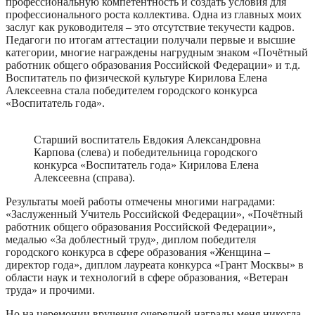
профессиональную компетентность и создать условия для
профессионального роста коллектива. Одна из главных моих
заслуг как руководителя – это отсутствие текучести кадров.
Педагоги по итогам аттестации получали первые и высшие
категории, многие награждены нагрудным знаком «Почётный
работник общего образования Российской Федерации» и т.д.
Воспитатель по физической культуре Кирилова Елена
Алексеевна стала победителем городского конкурса
«Воспитатель года».
Старший воспитатель Евдокия Александровна
Карпова (слева) и победительница городского
конкурса «Воспитатель года» Кирилова Елена
Алексеевна (справа).
Результаты моей работы отмечены многими наградами:
«Заслуженный Учитель Российской Федерации», «Почётный
работник общего образования Российской Федерации»,
медалью «За доблестный труд», диплом победителя
городского конкурса в сфере образования «Женщина –
директор года», диплом лауреата конкурса «Грант Москвы» в
области наук и технологий в сфере образования, «Ветеран
труда» и прочими.
Но на церемонии вручения очередной награды меня никогда