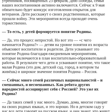
утренников, посвящённых 23 февраля, Дню Победы, семьи
наших воспитанников активно включаются. Сейчас к 9 мая
обязательно будет конкурс изготовления открыток для
ветеранов. Дети расскажут о своих родственниках, которые
прошли войну. Эти мероприятия всегда проходят очень
торжественно.
— То есть, у детей формируется понятие Родины.
— Да, это процесс непростой. Но вот это — «с чего
начинается Родина?» — детям на уровне понятия их возраста
объясняют воспитатели и родители. Дети усваивают это
понятие Родина благодаря ежедневным мероприятиям,
которые включаются в план воспитательно-образовательной
работы. В результате чего дети и усваивают понятие, что такое
малая Родина (это дом, детский сад, город, в котором ты
живёшь) и широкое значение понятия Родина – Россия.
— Сейчас много семей различных национальностей – и
смешанных, и несмешанных. Как ребята других
народностей ассоциируют себя с Россией? Это уже их
Родина?
— Да таких семей у нас много. Думаю, дома, многие говорят
на своих родных языках, и это хорошо. Но в детском саду у
нас все дети говорят на русском языке, и они знают, что живут