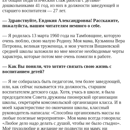
Её общий педагогический стаж работы с детьми-
дошкольниками 41 год, из них в должности заведующей и
старшего воспитателя — 27 лет.
— Здравствуйте, Евдокия Александровна! Расскажите,
пожалуйста, нашим читателям немного о себе.
— Я родилась 13 марта 1960 года на Тамбовщине, которую
очень люблю, свою малую Родину. Моя мама, Кузьмина Вера
Петровна, великая труженица, и мои учителя Вишневской
средней школы заложили во мне многие необходимые черты
характера, которые потом мне очень помогли в работе.
— Как Вы поняли, что хотите связать свою жизнь с
воспитанием детей?
— Я не собиралась быть педагогом, тем более заведующей,
или, как сейчас называется эта должность, старшим
воспитателем детского сада. Хотя, учась в школе, я была
председателем Совета дружины пионерской организации
школы, секретарём комсомольской организации класса. И в
моей характеристике по окончании школы, классный
руководитель написала: «Способна организовать массы на
любые полезные мероприятия». Моя мама всегда говорила:
«Любое дело надо делать с душой, чтобы не было стыдно».
Моё трудолюбие и желание не подвести ни маму, ни