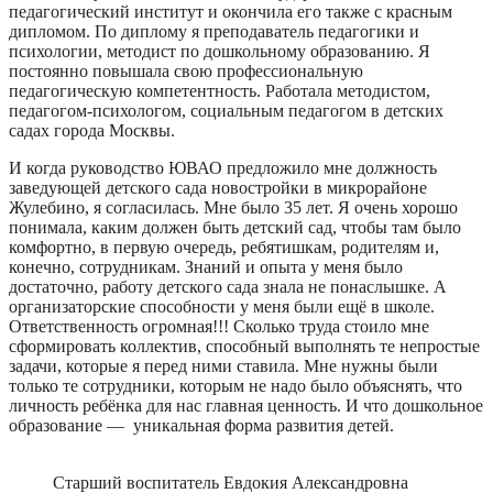
педагогический институт и окончила его также с красным
дипломом. По диплому я преподаватель педагогики и
психологии, методист по дошкольному образованию. Я
постоянно повышала свою профессиональную
педагогическую компетентность. Работала методистом,
педагогом-психологом, социальным педагогом в детских
садах города Москвы.
И когда руководство ЮВАО предложило мне должность
заведующей детского сада новостройки в микрорайоне
Жулебино, я согласилась. Мне было 35 лет. Я очень хорошо
понимала, каким должен быть детский сад, чтобы там было
комфортно, в первую очередь, ребятишкам, родителям и,
конечно, сотрудникам. Знаний и опыта у меня было
достаточно, работу детского сада знала не понаслышке. А
организаторские способности у меня были ещё в школе.
Ответственность огромная!!! Сколько труда стоило мне
сформировать коллектив, способный выполнять те непростые
задачи, которые я перед ними ставила. Мне нужны были
только те сотрудники, которым не надо было объяснять, что
личность ребёнка для нас главная ценность. И что дошкольное
образование — уникальная форма развития детей.
Старший воспитатель Евдокия Александровна