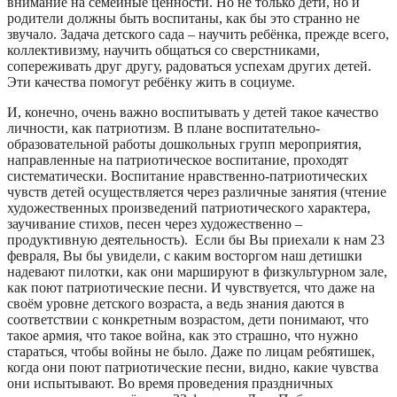
внимание на семейные ценности. Но не только дети, но и
родители должны быть воспитаны, как бы это странно не
звучало. Задача детского сада – научить ребёнка, прежде всего,
коллективизму, научить общаться со сверстниками,
сопереживать друг другу, радоваться успехам других детей.
Эти качества помогут ребёнку жить в социуме.
И, конечно, очень важно воспитывать у детей такое качество
личности, как патриотизм. В плане воспитательно-
образовательной работы дошкольных групп мероприятия,
направленные на патриотическое воспитание, проходят
систематически. Воспитание нравственно-патриотических
чувств детей осуществляется через различные занятия (чтение
художественных произведений патриотического характера,
заучивание стихов, песен через художественно –
продуктивную деятельность). Если бы Вы приехали к нам 23
февраля, Вы бы увидели, с каким восторгом наш детишки
надевают пилотки, как они маршируют в физкультурном зале,
как поют патриотические песни. И чувствуется, что даже на
своём уровне детского возраста, а ведь знания даются в
соответствии с конкретным возрастом, дети понимают, что
такое армия, что такое война, как это страшно, что нужно
стараться, чтобы войны не было. Даже по лицам ребятишек,
когда они поют патриотические песни, видно, какие чувства
они испытывают. Во время проведения праздничных