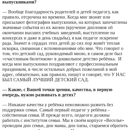
выпускниками?
— Вообще благодарность родителей и детей педагогу, как
правило, отсрочена во времени. Когда мне звонят или
присылают фотографии выпускники, на которых запечатлены
значимые события из их жизни (вручение дипломов об
окончании высших учебных заведений, выступление на
конкурсах и даже в день свадьбы), я как педагог искренне
рада. Значит в сердцах этих детей до сих пор живёт теплая
искорка, связанная с вспоминаниями обо мне. Что говорит о
том, что детский сад, руководимый мною, в самом деле был
«счастливым билетиком» в дошкольное детство ребёнка. И
когда мои выпускники поздравляют с профессиональным
праздником, в числе остальных добрых пожеланий в мой
адрес, обязательно, как правило, пишут и говорят, что У НАС
БЫЛ САМЫЙ ЛУЧШИЙ ДЕТСКИЙ САД.
— Какие, с Вашей точки зрения, качества, в первую
очередь, нужно развивать в детях?
— Никакие качества у ребёнка невозможно развить без
поддержки семьи. Самый первый педагог у ребёнка –
собственная семья. И прежде всего, педагоги должны
работать с институтом семьи. Мы в своём корпусе «Веселье»
проводим дни семьи, дни мамы, дни папы, стараемся обратить