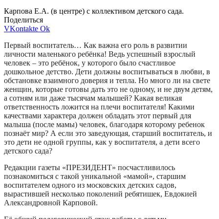
Карпова Е.А. (в центре) с коллективом детского сада.
Поделиться
VKontakte
Ok
Первый воспитатель… Как важна его роль в развитии
личности маленького ребёнка! Ведь успешный взрослый
человек – это ребёнок, у которого было счастливое
дошкольное детство. Дети должны воспитываться в любви, в
обстановке взаимного доверия и тепла. Но много ли на свете
женщин, которые готовы дать это не одному, и не двум детям,
а сотням или даже тысячам малышей? Какая великая
ответственность ложится на плечи воспитателя! Какими
качествами характера должен обладать этот первый для
малыша (после мамы) человек, благодаря которому ребенок
познаёт мир? А если это заведующая, старший воспитатель, и
это дети не одной группы, как у воспитателя, а дети всего
детского сада?
Редакции газеты «ПРЕЗИДЕНТ» посчастливилось
познакомиться с такой уникальной «мамой», старшим
воспитателем одного из московских детских садов,
вырастившей несколько поколений ребятишек, Евдокией
Александровной Карповой.