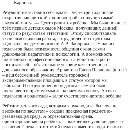
Карпова.
Результат не заставил себя ждать – через три года после
открытия наш детский сад-новостройка получил самый
высокий статус — Центр развития ребёнка. Мы были в числе
трёх первых детских садов Москвы, получивших данный
статус по результатам аттестации. Этому способствовала
экспериментальная работа, сотрудничество с центром
«Дошкольное детство имени А.В. Запорожца». У наших
педагогов была возможность общения с корифеями
дошкольной педагогики и психологии. А возможность
постоянного профессионального и личностного роста
воспитателей – обязательное условие качественного
дошкольного образования. Арнаутова Елена Павловна (к.п.н.)
– наш бессменный руководитель городской
экспериментальной площадки, в статусе которой мы
работали. И сотрудничество педагога с семьёй было
поставлено в прямом смысле на научную основу. А союз
педагогов и родителей – залог счастливого детства ребёнка.
Рейтинг детского сада, которым я руководила, был очень
высоким по заслугам – создана прекрасная предметно-
развивающая среда. А образовательная среда,
ориентированная на ребёнка, — важнейшее условие для его
развития. Среда – это третий педагог вместе с родителями и