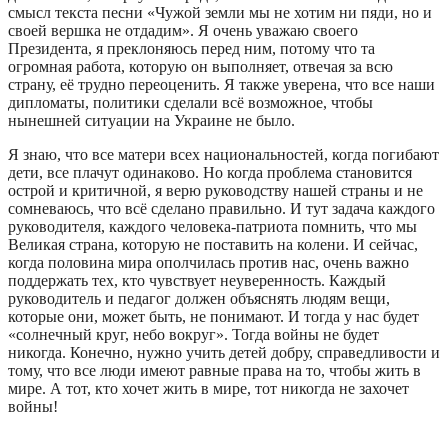
смысл текста песни «Чужой земли мы не хотим ни пяди, но и
своей вершка не отдадим». Я очень уважаю своего
Президента, я преклоняюсь перед ним, потому что та
огромная работа, которую он выполняет, отвечая за всю
страну, её трудно переоценить. Я также уверена, что все наши
дипломаты, политики сделали всё возможное, чтобы
нынешней ситуации на Украине не было.
Я знаю, что все матери всех национальностей, когда погибают
дети, все плачут одинаково. Но когда проблема становится
острой и критичной, я верю руководству нашей страны и не
сомневаюсь, что всё сделано правильно. И тут задача каждого
руководителя, каждого человека-патриота помнить, что мы
Великая страна, которую не поставить на колени. И сейчас,
когда половина мира ополчилась против нас, очень важно
поддержать тех, кто чувствует неуверенность. Каждый
руководитель и педагог должен объяснять людям вещи,
которые они, может быть, не понимают. И тогда у нас будет
«солнечный круг, небо вокруг». Тогда войны не будет
никогда. Конечно, нужно учить детей добру, справедливости и
тому, что все люди имеют равные права на то, чтобы жить в
мире. А тот, кто хочет жить в мире, тот никогда не захочет
войны!