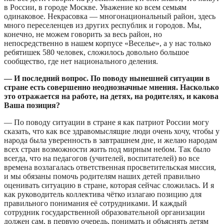
в России, в городе Москве. Уважение ко всем семьям
одинаковое. Некрасовка — многонациональный район, здесь
много переселенцев из других республик и городов. Мы,
конечно, не можем говорить за весь район, но
непосредственно в нашем корпусе «Веселье», а у нас только
ребятишек 580 человек, сложилось довольно большое
сообщество, где нет национального деления.
— И последний вопрос. По поводу нынешней ситуации в
стране есть совершенно неоднозначные мнения. Насколько
это отражается на работе, на детях, на родителях, и какова
Ваша позиция?
— По поводу ситуации в стране я как патриот России могу
сказать, что как все здравомыслящие люди очень хочу, чтобы у
народа была уверенность в завтрашнем дне, и желаю народам
всех стран возможности жить под мирным небом. Так было
всегда, что на педагогов (учителей, воспитателей) во все
времена возлагалась ответственная просветительская миссия,
и мы обязаны помочь родителям наших детей правильно
оценивать ситуацию в стране, которая сейчас сложилась. И я
как руководитель коллектива чётко излагаю позицию для
правильного понимания её сотрудниками. И каждый
сотрудник государственной образовательной организации
должен сам, в первую очередь, понимать и объяснять детям