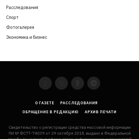
Расследования
(91)
Спорт
(57)
Фотогалерея
(6)
Экономика и бизнес
(252)
YouTube
VKontakte
LinkedIn
Flickr
О ГАЗЕТЕ
РАССЛЕДОВАНИЯ
ОБРАЩЕНИЕ В РЕДАКЦИЮ
АРХИВ ПЕЧАТИ
Свидетельство о регистрации средства массовой информации
ПИ № ФС77-74039 от 29 октября 2018, выдано в Федеральной