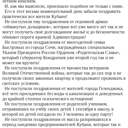
летним юбилеем.
И, как мы выяснили, произошло подобное не только с нами.
Его в этот весьма знаменательный день забыли поздравить
практически все жители Кубани!
Не поступили ему поздравления от огромной армии
«обманутых дольщиков», которые вот уже много лет так и не
могут получить своё долгожданное жильё и до бесконечности
обивают пороги краевой Администрации!
Не поступили поздравления от многодетной семьи
Быстровых из города Сочи, награждённых специальным
Указом Президента России Орденом «Родительская Слава»,
который губернатор Кондратьев уже второй год так и не
может им вручить!
Не поступили поздравления от множества ветеранов
Великой Отечественной войны, которые так до сих пор и не
получили своих законных квартир и продолжают проживать в
скотских условиях.
Не поступили поздравления от жителей города Геленджика,
всё лето просидевших без воды и канализации и доведенных
до крайней степени психического истощения!
Не поступили поздравления от родителей учеников,
отправивших на учёбу своих детей 1 сентября в школу, в
которой их детей посадили по 3 человека за одну парту!
Не поступили поздравления от массы разорившихся в
период пандемии предпринимателей Кубани, которые так и