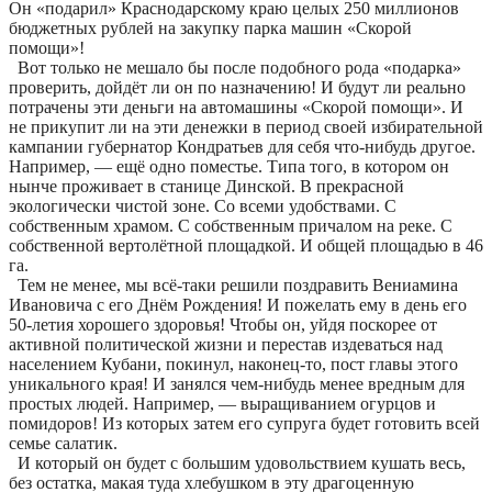
Он «подарил» Краснодарскому краю целых 250 миллионов
бюджетных рублей на закупку парка машин «Скорой
помощи»!
Вот только не мешало бы после подобного рода «подарка»
проверить, дойдёт ли он по назначению! И будут ли реально
потрачены эти деньги на автомашины «Скорой помощи». И
не прикупит ли на эти денежки в период своей избирательной
кампании губернатор Кондратьев для себя что-нибудь другое.
Например, — ещё одно поместье. Типа того, в котором он
нынче проживает в станице Динской. В прекрасной
экологически чистой зоне. Со всеми удобствами. С
собственным храмом. С собственным причалом на реке. С
собственной вертолётной площадкой. И общей площадью в 46
га.
Тем не менее, мы всё-таки решили поздравить Вениамина
Ивановича с его Днём Рождения! И пожелать ему в день его
50-летия хорошего здоровья! Чтобы он, уйдя поскорее от
активной политической жизни и перестав издеваться над
населением Кубани, покинул, наконец-то, пост главы этого
уникального края! И занялся чем-нибудь менее вредным для
простых людей. Например, — выращиванием огурцов и
помидоров! Из которых затем его супруга будет готовить всей
семье салатик.
И который он будет с большим удовольствием кушать весь,
без остатка, макая туда хлебушком в эту драгоценную