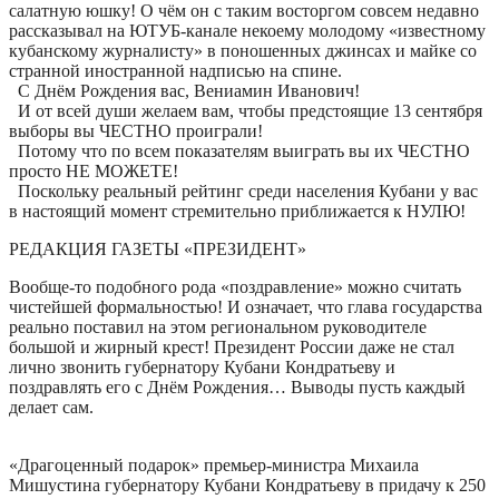
салатную юшку! О чём он с таким восторгом совсем недавно
рассказывал на ЮТУБ-канале некоему молодому «известному
кубанскому журналисту» в поношенных джинсах и майке со
странной иностранной надписью на спине.
С Днём Рождения вас, Вениамин Иванович!
И от всей души желаем вам, чтобы предстоящие 13 сентября
выборы вы ЧЕСТНО проиграли!
Потому что по всем показателям выиграть вы их ЧЕСТНО
просто НЕ МОЖЕТЕ!
Поскольку реальный рейтинг среди населения Кубани у вас
в настоящий момент стремительно приближается к НУЛЮ!
РЕДАКЦИЯ ГАЗЕТЫ «ПРЕЗИДЕНТ»
Вообще-то подобного рода «поздравление» можно считать
чистейшей формальностью! И означает, что глава государства
реально поставил на этом региональном руководителе
большой и жирный крест! Президент России даже не стал
лично звонить губернатору Кубани Кондратьеву и
поздравлять его с Днём Рождения… Выводы пусть каждый
делает сам.
«Драгоценный подарок» премьер-министра Михаила
Мишустина губернатору Кубани Кондратьеву в придачу к 250