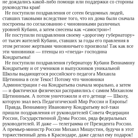
не дождались какой-либо помощи или поддержки со стороны
руководства края!
Не поступили поздравления от сотен бездомных людей,
ставших таковыми вследствие того, что их дома были сначала
построены по согласованию с чиновниками различных
уровней Кубани, а затем снесены как «самострои»!
Не поступили поздравления своему «дорогому губернатору»
от тысяч жителей Кубани, ставших за годы его правления в
этом регионе жертвами чиновничьего произвола! Так как все
эти чиновники — птенцы из «гнезда» господина
Кондратьева!
Не поступили поздравления губернатору Кубани Вениамину
Кондратьеву и от учеников и выпускников уникальной
Школы выдающегося российского педагога Михаила
Щетинина в селе Текос! Потому что чиновники
Администрации г-на Кондратьева сначала морально, а затем
— и фактически физически расправились с самим Михаилом
Щетининым. А потом уничтожили и его детище — Школу,
которую знал весь Педагогический Мир России и Европы!
Правда, Вениамину Ивановичу Кондратьеву всё-таки
пришли поздравления от руководителей Совета Федерации
России, Государственной Думы России, ряда федеральных
руководителей. И даже — телеграмма от Президента России.
А премьер-министр России Михаил Мишустин, будучи в этот
торжественный день в Краснодаре, даже сделал ему подарок!