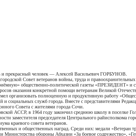
ль и прекрасный человек — Алексей Васильевич ГОРБУНОВ.
одской Совет ветеранов войны, труда и правоохранительных ор
приёмную» общественно-политической газеты «ПРЕЗИДЕНТ» и 
просов оказания конкретной помощи ветеранам Великой Отечест
ел организовать полноценную и продуктивную работу «Общес
 и социальных служб города. Вместе с представителями Редакц
онного Совета с жителями города Сочи.
кой АССР, в 1964 году закончил среднюю школу в поселке Гол
ности заместителя председателя Центрального райисполкома гор
ума краевого совета ветеранов.
ных и общественных наград. Среди них: медали «Ветеран труда
и Министерства обороны Абхазии «За боевое содружество», «Ге