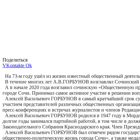
Поделиться
VKontakte
Ok
На 73-м году ушёл из жизни известный общественный деяте
В течение многих лет А.В.ГОРБУНОВ возглавлял Сочинский гор
А в начале 2020 года возглавил сочинскую «Общественную 
городе Сочи. Принимал самое активное участие в решении во
Алексей Васильевич ГОРБУНОВ в самый кратчайший срок сум
участием представителей различных общественных организаций
пресс-конференциях и встречах журналистов и членов Редакци
Алексей Васильевич ГОРБУНОВ родился в 1947 году в Мордовс
долгие годы занимался партийной работой, в том числе в долж
Законодательного Собрания Краснодарского края. Член Президи
Алексей Васильевич ГОРБУНОВ был отмечен рядом государствен
общественно-политическую жизнь города Сочи», а также медал