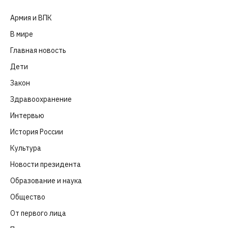
Армия и ВПК
(252)
В мире
(101)
Главная новость
(4 664)
Дети
(41)
Закон
(318)
Здравоохранение
(83)
Интервью
(63)
История России
(39)
Культура
(261)
Новости президента
(329)
Образование и наука
(98)
Общество
(652)
От первого лица
(40)