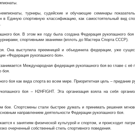
мпионаты.
чемпионаты, турниры, судейские и обучающие семинары показатель
н в Единую спортивную классификацию, как самостоятельный вид спор
.
пашного боя. В этом же году была создана Федерация рукопашного боя
турнирами, спортивными званиями (вплоть до Мастера Спорта СССР).
оя. Она выступила преемницей и объединила федерации, уже сущест
ции «Федерация рукопашного боя».
я занимается Международная федерация рукопашного боя во главе с её
 боя.
ого боя как вида спорта во всем мире. Приоритетная цель – придание 
копашного боя – H2HFIGHT. Эта организация взяла на себя организ
ом бое. Спортсмены стали быстрее думать и принимать решения мгно
 основным направлением деятельности Федерации рукопашного боя.
ется к занятиям физической культурой и спортом, и происходит патрио
езко очерченный собственный стиль спортивного поведения.