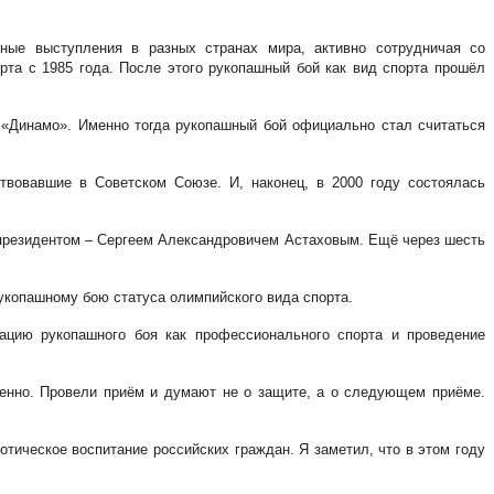
ные выступления в разных странах мира, активно сотрудничая со
та с 1985 года. После этого рукопашный бой как вид спорта прошёл
 «Динамо». Именно тогда рукопашный бой официально стал считаться
вовавшие в Советском Союзе. И, наконец, в 2000 году состоялась
 президентом – Сергеем Александровичем Астаховым. Ещё через шесть
рукопашному бою статуса олимпийского вида спорта.
ацию рукопашного боя как профессионального спорта и проведение
венно. Провели приём и думают не о защите, а о следующем приёме.
тическое воспитание российских граждан. Я заметил, что в этом году