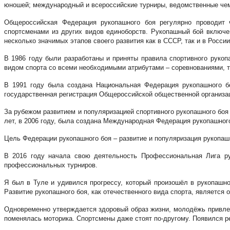
юношей; международный и всероссийские турниры, ведомственные че
Общероссийская Федерация рукопашного боя регулярно проводит 
спортсменами из других видов единоборств. Рукопашный бой включе
несколько значимых этапов своего развития как в СССР, так и в России
В 1986 году были разработаны и приняты правила спортивного руко
видом спорта со всеми необходимыми атрибутами – соревнованиями, 
В 1991 году была создана Национальная Федерация рукопашного б
государственная регистрация Общероссийской общественной организа
За рубежом развитием и популяризацией спортивного рукопашного бо
лет, в 2006 году, была создана Международная Федерация рукопашного
Цель Федерации рукопашного боя – развитие и популяризация рукопашн
В 2016 году начала свою деятельность Профессиональная Лига ру
профессиональных турниров.
Я был в Туле и удивился прогрессу, который произошёл в рукопашн
Развитие рукопашного боя, как отечественного вида спорта, является
Одновременно утверждается здоровый образ жизни, молодёжь привлека
поменялась моторика. Спортсмены даже стоят по-другому. Появился р