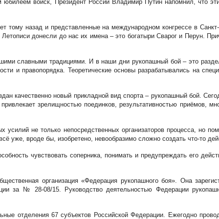
им юбилеем войск, Президент России Владимир Путин напомнил, что эти
ет тому назад и представленные на международном конгрессе в Санкт-
 Летописи донесли до нас их имена – это богатыри Сварог и Перун. При
ашими славными традициями. И в наши дни рукопашный бой – это разд
ности и правопорядка. Теоретические основы разрабатывались на спец
оздан качественно новый прикладной вид спорта – рукопашный бой. Сег
 привлекает зрелищностью поединков, результативностью приёмов, мно
ых усилий не только непосредственных организаторов процесса, но по
 всё уже, вроде бы, изобретено, невообразимо сложно создать что-то д
пособность чувствовать соперника, понимать и предупреждать его дейс
бщественная организация «Федерация рукопашного боя». Она зарегис
ации за № 28-08/15. Руководство деятельностью Федерации рукопаш
ьные отделения 67 субъектов Российской Федерации. Ежегодно провод