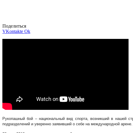
Поделиться
VKontakte
Ok
Рукопашный бой – национальный вид спорта, возникший в нашей ст
подразделений и уверенно заявивший о себе на международной арене.