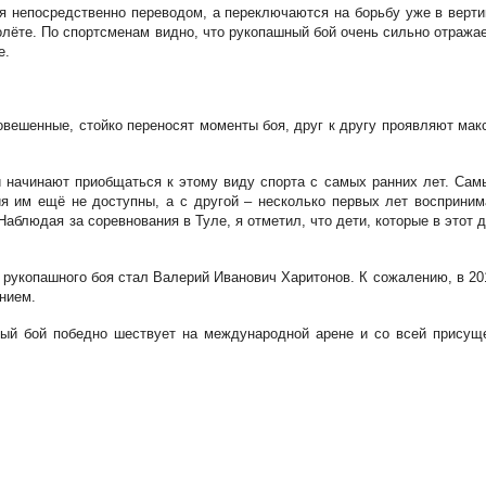
ся непосредственно переводом, а переключаются на борьбу уже в верт
олёте. По спортсменам видно, что рукопашный бой очень сильно отража
е.
вновешенные, стойко переносят моменты боя, друг к другу проявляют м
 начинают приобщаться к этому виду спорта с самых ранних лет. Самы
я им ещё не доступны, а с другой – несколько первых лет восприним
блюдая за соревнования в Туле, я отметил, что дети, которые в этот де
укопашного боя стал Валерий Иванович Харитонов. К сожалению, в 201
нием.
ый бой победно шествует на международной арене и со всей присущ