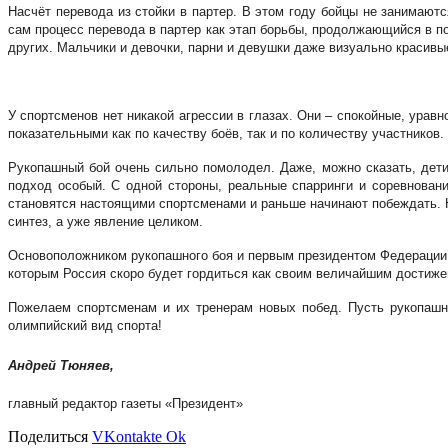
Насчёт перевода из стойки в партер. В этом году бойцы не занимают
сам процесс перевода в партер как этап борьбы, продолжающийся в п
других. Мальчики и девочки, парни и девушки даже визуально красивы
У спортсменов нет никакой агрессии в глазах. Они – спокойные, ура
показательными как по качеству боёв, так и по количеству участников.
Рукопашный бой очень сильно помолодел. Даже, можно сказать, дети
подход особый. С одной стороны, реальные спарринги и соревновани
становятся настоящими спортсменами и раньше начинают побеждать. На
синтез, а уже явление целиком.
Основоположником рукопашного боя и первым президентом Федерации р
которым Россия скоро будет гордиться как своим величайшим достиже
Пожелаем спортсменам и их тренерам новых побед. Пусть рукопашн
олимпийский вид спорта!
Андрей Тюняев,
главный редактор газеты «Президент»
Поделиться
VKontakte
Ok