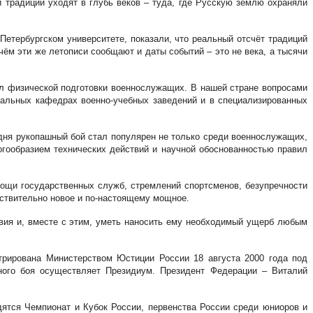
 традиции уходят в глубь веков – туда, где Русскую землю охраняли
Петербургском университете, показали, что реальный отсчёт традиций
чём эти же летописи сообщают и даты событий – это не века, а тысячи
ел физической подготовки военнослужащих. В нашей стране вопросами
иальных кафедрах военно-учебных заведений и в специализированных
одня рукопашный бой стал популярен не только среди военнослужащих,
гообразием технических действий и научной обоснованностью правил
мощи государственных служб, стремлений спортсменов, безупречности
ействительно новое и по-настоящему мощное.
твия и, вместе с этим, уметь наносить ему необходимый ущерб любым
трирована Министерством Юстиции России 18 августа 2000 года под
ного боя осуществляет Президиум. Президент Федерации – Виталий
ятся Чемпионат и Кубок России, первенства России среди юниоров и