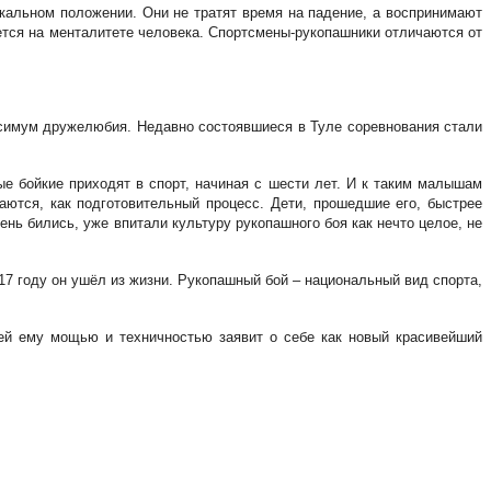
икальном положении. Они не тратят время на падение, а воспринимают
ется на менталитете человека. Спортсмены-рукопашники отличаются от
аксимум дружелюбия. Недавно состоявшиеся в Туле соревнования стали
е бойкие приходят в спорт, начиная с шести лет. И к таким малышам
аются, как подготовительный процесс. Дети, прошедшие его, быстрее
нь бились, уже впитали культуру рукопашного боя как нечто целое, не
7 году он ушёл из жизни. Рукопашный бой – национальный вид спорта,
ей ему мощью и техничностью заявит о себе как новый красивейший