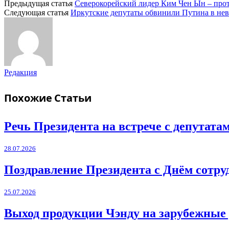
Предыдущая статья
Северокорейский лидер Ким Чен Ын – пр
Следующая статья
Иркутские депутаты обвинили Путина в н
Редакция
Похожие
Статьи
Речь Президента на встрече с депутат
28.07.2026
Поздравление Президента с Днём сотру
25.07.2026
Выход продукции Чэнду на зарубежные