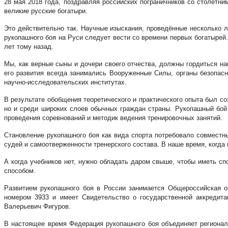
28 мая 2018 года, поздравляя российских пограничников со столетн
великие русские богатыри.
Это действительно так. Научные изыскания, проведённые несколько л
рукопашного боя на Руси следует вести со времени первых богатырей.
лет тому назад.
Мы, как верные сыны и дочери своего отчества, должны гордиться н
его развития всегда занимались Вооруженные Силы, органы безопас
научно-исследовательских институтах.
В результате обобщения теоретического и практического опыта был с
но и среди широких слоев обычных граждан страны. Рукопашный бой
проведения соревнований и методик ведения тренировочных занятий.
Становление рукопашного боя как вида спорта потребовало совместн
судей и самоотверженности тренерского состава. В наше время, когда
А когда учебников нет, нужно обладать даром свыше, чтобы иметь с
способом.
Развитием рукопашного боя в России занимается Общероссийская о
номером 3933 и имеет Свидетельство о государственной аккредит
Валерьевич Фигуров.
В настоящее время Федерация рукопашного боя объединяет регионал