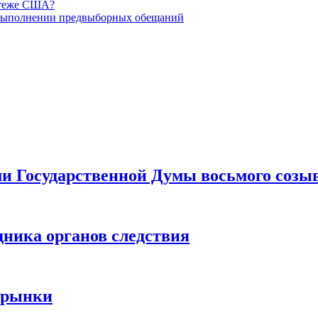
отеже США?
евыполнении предвыборных обещаний
ами Государственной Думы восьмого созы
дника органов следствия
 рынки