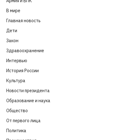
Армия и ВПК
(252)
В мире
(101)
Главная новость
(4 664)
Дети
(41)
Закон
(318)
Здравоохранение
(83)
Интервью
(63)
История России
(39)
Культура
(261)
Новости президента
(329)
Образование и наука
(98)
Общество
(652)
От первого лица
(40)
Политика
(282)