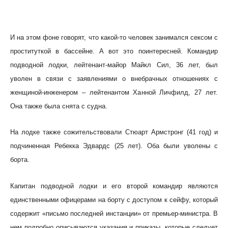
И на этом фоне говорят, что какой-то человек занимался сексом с
проституткой в бассейне. А вот это поинтересней. Командир
подводной лодки, лейтенант-майор Майкл Сил, 36 лет, был
уволен в связи с заявлениями о внебрачных отношениях с
женщиной-инженером – лейтенантом Ханной Личфилд, 27 лет.
Она также была снята с судна.
На лодке также сожительствовали Стюарт Армстронг (41 год) и
подчиненная Ребекка Эдвардс (25 лет). Оба были уволены с
борта.
Капитан подводной лодки и его второй командир являются
единственными офицерами на борту с доступом к сейфу, который
содержит «письмо последней инстанции» от премьер-министра. В
нем подробно описываются указания и приказы, которые следует