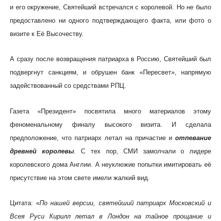
и его окружение, Святейший встречался с королевой. Но не было
предоставлено ни одного подтверждающего факта, или фото о
визите к Её Высочеству.
А сразу после возвращения патриарха в Россию, Святейший был
подвергнут санкциям, и обрушен банк «Пересвет», напрямую
задействованный со средствами РПЦ.
Газета «Президент» посвятила много материалов этому
феноменальному финалу высокого визита. И сделала
предположение, что патриарх летал на причастие и
отпевание
древней королевы
. С тех пор, СМИ замолчали о лидере
королевского дома Англии. А неуклюжие попытки имитировать её
присутствие на этом свете имели жалкий вид.
Цитата: «
По нашей версии, святейший патриарх Московский и
Всея Руси Кирилл летал в Лондон на тайное прощание и