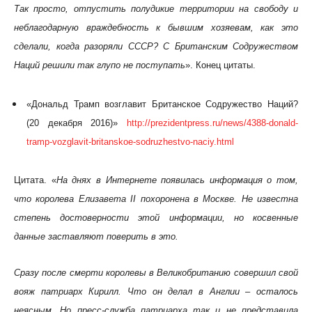
Так просто, отпустить полудикие территории на свободу и
неблагодарную враждебность к бывшим хозяевам, как это
сделали, когда разоряли СССР? С Британским Содружеством
Наций решили так глупо не поступать
». Конец цитаты.
«Дональд Трамп возглавит Британское Содружество Наций?
(20 декабря 2016)»
http://prezidentpress.ru/news/4388-donald-
tramp-vozglavit-britanskoe-sodruzhestvo-naciy.html
Цитата. «
На днях в Интернете появилась информация о том,
что королева Елизавета II похоронена в Москве. Не известна
степень достоверности этой информации, но косвенные
данные заставляют поверить в это.
Сразу после смерти королевы в Великобританию совершил свой
вояж патриарх Кирилл. Что он делал в Англии – осталось
неясным. Но пресс-служба патриарха так и не представила