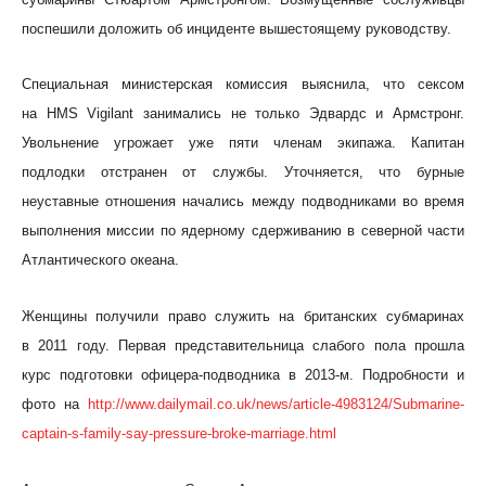
поспешили доложить об инциденте вышестоящему руководству.
Специальная министерская комиссия выяснила, что сексом
на HMS Vigilant занимались не только Эдвардс и Армстронг.
Увольнение угрожает уже пяти членам экипажа. Капитан
подлодки отстранен от службы. Уточняется, что бурные
неуставные отношения начались между подводниками во время
выполнения миссии по ядерному сдерживанию в северной части
Атлантического океана.
Женщины получили право служить на британских субмаринах
в 2011 году. Первая представительница слабого пола прошла
курс подготовки офицера-подводника в 2013-м. Подробности и
фото на
http://www.dailymail.co.uk/news/article-4983124/Submarine-
captain-s-family-say-pressure-broke-marriage.html