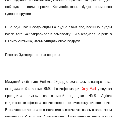
соблюдать, если против Великобритании будет применено
ядерное оружие.
Еще один военнослужащий на судне стоит под военным судом
после того, как отправился в самоволку – и высадился на рейс в
Великобританию, чтобы увидеть свою подругу.
Ребекка Эдвардс Фото из соцсети.
Младший лейтенант Ребекка Эдвардс оказалась в центре секс-
скандала в британских ВМС. По информации
Daily Mail
, девушка
проходила службу на атомной подлодке HMS Vigilant
в должности офицера по инженерно-техническому обеспечению.
В нарушение устава она вступила в интимную связь с капитаном
субмарины Стюартом Армстронгом. Возмущенные сослуживцы