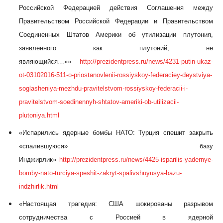
Российской Федерацией действия Соглашения между
Правительством Российской Федерации и Правительством
Соединенных Штатов Америки об утилизации плутония,
заявленного как плутоний, не
являющийся…»»
http://prezidentpress.ru/news/4231-putin-ukaz-
ot-03102016-511-o-priostanovlenii-rossiyskoy-federaciey-deystviya-
soglasheniya-mezhdu-pravitelstvom-rossiyskoy-federacii-i-
pravitelstvom-soedinennyh-shtatov-ameriki-ob-utilizacii-
plutoniya.html
«Испарились ядерные бомбы НАТО: Турция спешит закрыть
«спалившуюся» базу
Инджирлик»
http://prezidentpress.ru/news/4425-isparilis-yadernye-
bomby-nato-turciya-speshit-zakryt-spalivshuyusya-bazu-
indzhirlik.html
«Настоящая трагедия: США шокированы разрывом
сотрудничества с Россией в ядерной