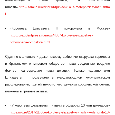
императора…
». Конец цитаты, см. «Метафизика
власти»
http://samlib.ru/editors/t/tjunjaew_a_a/metephizicavlasti.shtm
l
.
«Королева Елизавета II похоронена в Москве»
http://prezidentpress.ru/news/4857-koroleva-elizaveta-ii-
pohoronena-v-moskve.html
Судя по молчанию и даже некоему забвению старушки королевы
в британском и мировом обществе, наши сведенные воедино
факты, подтверждают наши догадки. Только недавно имя
Елизаветы II прозвучало в международном журналистском
расследовании, где ей пеняли, что денежки королевской семьи,
вложены в грязные активы.
«У королевы Елизаветы II нашли в офшорах 13 млн долларов»
https://rg.ru/2017/11/06/u-korolevy-elizavety-ii-nashli-v-ofshorah-13-