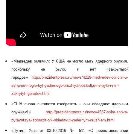
«Медведев обличил: У США не могло быть ядерного оружия,
поскольку не было, и нет «закрытых»
городов»
http://prezidentpress.ru/news/4229-medvedev-oblichil-u-
ssha-ne-moglo-byt-yadernogo-oruzhiya-poskolku-ne-bylo-i-net-
zakrytyh-gorodov.html
«США снова пытаются изобразить – они обладают ядерным
оружием!»
http://prezidentpress.ru/news/4567-ssha-snova-
pytayutsya-izobrazit-oni-obladayut-yadernym-oruzhiem.html
«Путин: Указ от 03.10.2016 № 511 «О приостановлении