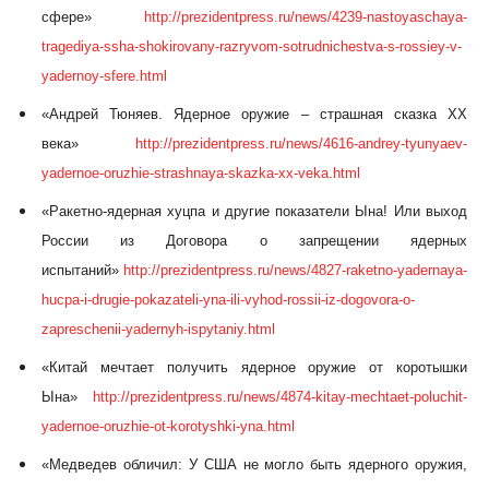
сфере»
http://prezidentpress.ru/news/4239-nastoyaschaya-
tragediya-ssha-shokirovany-razryvom-sotrudnichestva-s-rossiey-v-
yadernoy-sfere.html
«Андрей Тюняев. Ядерное оружие – страшная сказка XX
века»
http://prezidentpress.ru/news/4616-andrey-tyunyaev-
yadernoe-oruzhie-strashnaya-skazka-xx-veka.html
«Ракетно-ядерная хуцпа и другие показатели Ына! Или выход
России из Договора о запрещении ядерных
испытаний»
http://prezidentpress.ru/news/4827-raketno-yadernaya-
hucpa-i-drugie-pokazateli-yna-ili-vyhod-rossii-iz-dogovora-o-
zapreschenii-yadernyh-ispytaniy.html
«Китай мечтает получить ядерное оружие от коротышки
Ына»
http://prezidentpress.ru/news/4874-kitay-mechtaet-poluchit-
yadernoe-oruzhie-ot-korotyshki-yna.html
«Медведев обличил: У США не могло быть ядерного оружия,