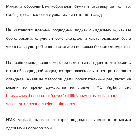
Министр обороны Великобритании бежит в отставку за то, что,
якобы, трогал коленки журналистки пять лет назад.
На британских ядерных подводных лодках с «ядерными», как бы
боеголовками, случился секс скандал, и часть экипажей была
уволена за употребление наркотиков во время боевого дежурства.
По сообщениям, военно-морской флот выгнал девять матросов с
атомной подводной лодки, которая оказалась в центре полового
скандала. Анализы матросов дали положительный результат на
кокаин во время дежурства на лодке HMS Vigilant, см.
https://www.thesun.co.uk/news/4784997/navy-hms-vigilant-nine-
sailors-sex-cocaine-nuclear-submarine/
HMS Vigilant, одна из четырех подводных лодок с четырьмя
ядерными боеголовками.