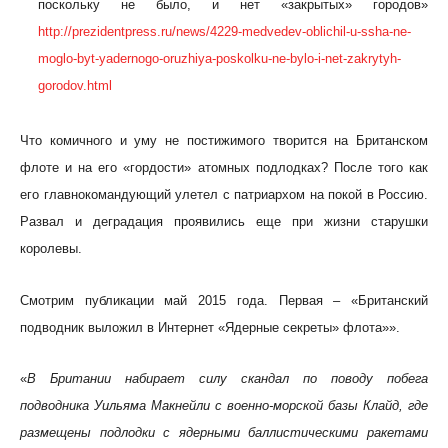
поскольку не было, и нет «закрытых» городов»
http://prezidentpress.ru/news/4229-medvedev-oblichil-u-ssha-ne-
moglo-byt-yadernogo-oruzhiya-poskolku-ne-bylo-i-net-zakrytyh-
gorodov.html
Что комичного и уму не постижимого творится на Британском
флоте и на его «гордости» атомных подлодках? После того как
его главнокомандующий улетел с патриархом на покой в Россию.
Развал и деградация проявились еще при жизни старушки
королевы.
Смотрим публикации май 2015 года. Первая – «Британский
подводник выложил в Интернет «Ядерные секреты» флота»».
«
В Британии набирает силу скандал по поводу побега
подводника Уильяма Макнейли с военно-морской базы Клайд, где
размещены подлодки с ядерными баллистическими ракетами