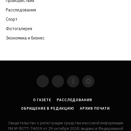
Происшествия
(107)
Расследования
(91)
Спорт
(57)
Фотогалерея
(6)
Экономика и бизнес
(252)
YouTube
VKontakte
LinkedIn
Flickr
О ГАЗЕТЕ
РАССЛЕДОВАНИЯ
ОБРАЩЕНИЕ В РЕДАКЦИЮ
АРХИВ ПЕЧАТИ
Свидетельство о регистрации средства массовой информации
ПИ № ФС77-74039 от 29 октября 2018, выдано в Федеральной