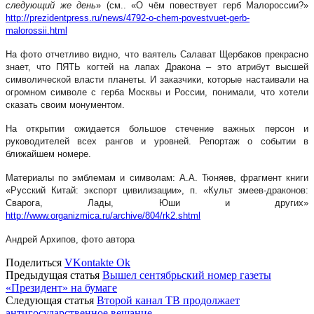
следующий же день
» (см.. «О чём повествует герб Малороссии?»
http://prezidentpress.ru/news/4792-o-chem-povestvuet-gerb-
malorossii.html
На фото отчетливо видно, что ваятель Салават Щербаков прекрасно
знает, что ПЯТЬ когтей на лапах Дракона – это атрибут высшей
символической власти планеты. И заказчики, которые настаивали на
огромном символе с герба Москвы и России, понимали, что хотели
сказать своим монументом.
На открытии ожидается большое стечение важных персон и
руководителей всех рангов и уровней. Репортаж о событии в
ближайшем номере.
Материалы по эмблемам и символам: А.А. Тюняев, фрагмент книги
«Русский Китай: экспорт цивилизации», п. «Культ змеев-драконов:
Сварога, Лады, Юши и других»
http://www.organizmica.ru/archive/804/rk2.shtml
Андрей Архипов, фото автора
Поделиться
VKontakte
Ok
Предыдущая статья
Вышел сентябрьский номер газеты
«Президент» на бумаге
Следующая статья
Второй канал ТВ продолжает
антигосударственное вещание