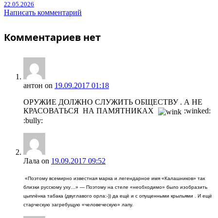
22.05.2026
Написать комментарий
Комментариев нет
антон
on
19.09.2017 01:18
ОРУЖИЕ ДОЛЖНО СЛУЖИТЬ ОБЩЕСТВУ . А НЕ
КРАСОВАТЬСЯ НА ПАМЯТНИКАХ
:winked:
:bully:
Лала
on
19.09.2017 09:52
«Поэтому всемирно известная марка и легендарное имя «Калашников» так
близки русскому уху…» — Поэтому на стеле «необходимо» было изобразить
цыплёнка табака (двуглавого орла:-)) да ещё и с опущенными крыльями . И ещё
старческую загребущую «человеческую» лапу.