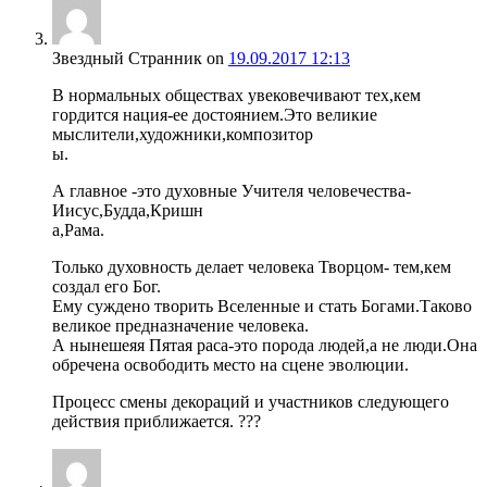
Звездный Странник
on
19.09.2017 12:13
В нормальных обществах увековечивают тех,кем
гордится нация-ее достоянием.Это великие
мыслители,художники,композитор
ы.
А главное -это духовные Учителя человечества-
Иисус,Будда,Кришн
а,Рама.
Только духовность делает человека Творцом- тем,кем
создал его Бог.
Ему суждено творить Вселенные и стать Богами.Таково
великое предназначение человека.
А нынешеяя Пятая раса-это порода людей,а не люди.Она
обречена освободить место на сцене эволюции.
Процесс смены декораций и участников следующего
действия приближается. ???