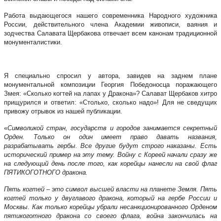
Работа выдающегося нашего современника Народного художника
России, действительного члена Академии живописи, ваяния и
зодчества Салавата Щербакова отвечает всем канонам традиционной
монументалистики.
Я специально спросил у автора, завидев на заднем плане
монументальной композиции Георгия Победоносца поражающего
Змея: «Сколько когтей на лапах у Дракона»? Салават Щербаков хитро
прищурился и ответил: «Столько, сколько надо»! Для не сведущих
привожу отрывок из нашей публикации.
«
Символикой стран, государств и городов занимается секретный
Орден. Только он один имеет право давать названия,
разрабатывать гербы. Все другие будут строго наказаны. Есть
исторический пример на эту тему. Войну с Кореей начали сразу же
на следующий день после того, как корейцы нанесли на свой флаг
ПЯТИКОГОТНОГО дракона.
Пять когтей – это символ высшей власти на планете Земля. Пять
когтей только у двуглавого дракона, который на гербе России и
Москвы. Как только корейцы убрали несанкционированного Орденом
пятикоготного дракона со своего флага, война закончилась на