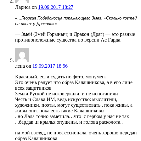
Лариса
on
19.09.2017 18:27
«
…Георгия Победоносца поражающего Змея: «Сколько когтей
на лапах у Дракона»
«
— Змей (Змей Горыныч) и Дракон (Драг) — это разные
противоположные существа по версии Ас Гарда.
лена
on
19.09.2017 18:56
Красивый, если судить по фото, монумент
Это очень радует что образ Калашникова, а в его лице
всех защитников
Земли Руской не исковеркали, и не испоганили
Честь и Слава ИМ, ведь искусство: мыслители,
художники, поэты, могут существовать , пока живы, а
живы они. пока есть такие Калашниковы
..но Лала точно заметила…что с гербом у нас не так
,..бардак..и крылья опущены, и голова расколота..
на мой взгляд, не профессионала, очень хорошо передан
образ Калашникова