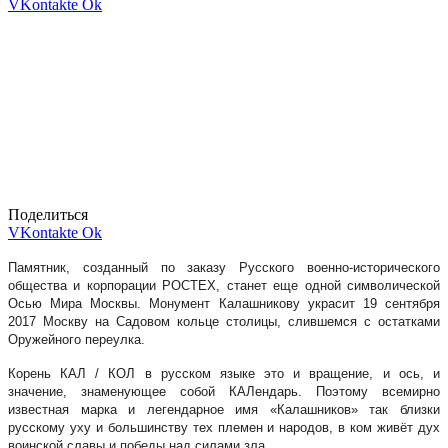
VKontakte
Ok
Поделиться
VKontakte
Ok
Памятник, созданный по заказу Русского военно-исторического
общества и корпорации РОСТЕХ, станет еще одной символической
Осью Мира Москвы. Монумент Калашникову украсит 19 сентября
2017 Москву на Садовом кольце столицы, слившемся с остатками
Оружейного переулка.
Корень КАЛ / КОЛ в русском языке это и вращение, и ось, и
значение, знаменующее собой КАЛендарь. Поэтому всемирно
известная марка и легендарное имя «Калашников» так близки
русскому уху и большинству тех племен и народов, в ком живёт дух
воинской славы и победы над силами зла.