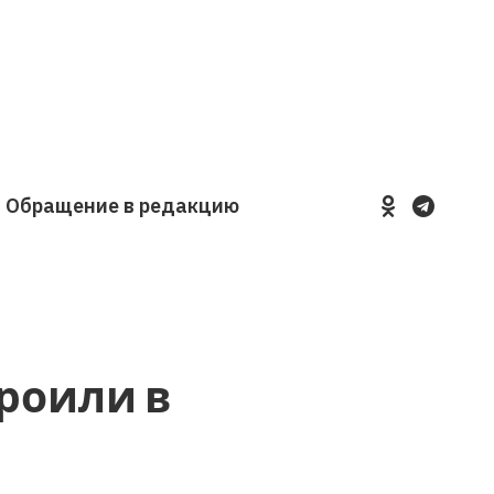
Обращение в редакцию
YouTube
VKontakte
LinkedIn
Flickr
роили в