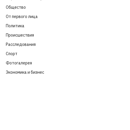
Общество
(652)
От первого лица
(40)
Политика
(282)
Происшествия
(107)
Расследования
(91)
Спорт
(57)
Фотогалерея
(6)
Экономика и бизнес
(252)