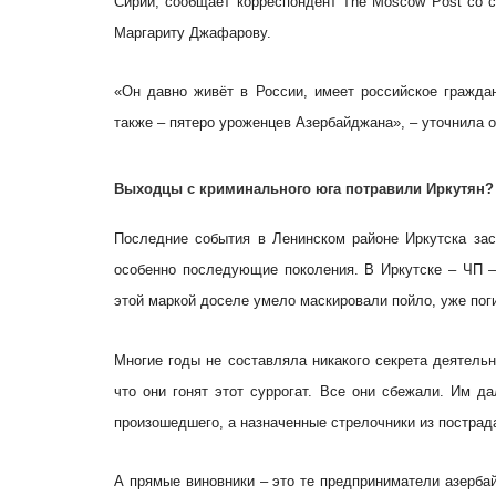
Сирии, сообщает корреспондент The Moscow Post со с
Маргариту Джафарову.
«Он давно живёт в России, имеет российское гражда
также – пятеро уроженцев Азербайджана», – уточнила 
Выходцы с криминального юга потравили Иркутян?
Последние события в Ленинском районе Иркутска за
особенно последующие поколения. В Иркутске – ЧП –
этой маркой доселе умело маскировали пойло, уже поги
Многие годы не составляла никакого секрета деятель
что они гонят этот суррогат. Все они сбежали. Им д
произошедшего, а назначенные стрелочники из пострад
А прямые виновники – это те предприниматели азерба