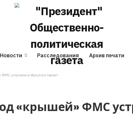
Новости
Расследования
Архив печати
ФМС устроили в Иркутске теракт
од «крышей» ФМС уст