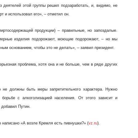
з деятелей этой группы решил подзаработать, и, видимо, не
рт и использовал его», – отметил он.
пиртосодержащей продукции) – правильные, но запоздалые.
юмерные изделия подорожают, моющие подорожают, – но мы
ным основанием, чтобы это не делать», – заявил президент.
ерьезная проблема, хотя она и не больше, чем в ряде других
о не должны быть меры запретительного характера. Нужно
 борьбе с алкоголизацией населения. От этого зависит и
 добавил Путин.
о написано «А возле Кремля есть пивнушки?» (
vz.ru
).