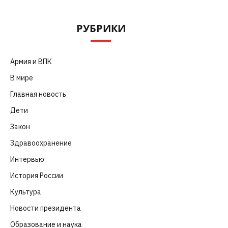
РУБРИКИ
Армия и ВПК
(252)
В мире
(101)
Главная новость
(4 664)
Дети
(41)
Закон
(318)
Здравоохранение
(83)
Интервью
(63)
История России
(39)
Культура
(261)
Новости президента
(329)
Образование и наука
(98)