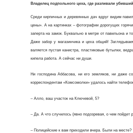
Владелец подпольного цеха, где разливали убивший
Среди кирпичных и деревянных дач вдруг видим пави
цены». А на картинках – фотографии дорогущих горячи
заперта на замок. Буквально в метре от павильона и т
Даже забор у магазинчика и цеха общий! Заглядывае
валяется пустая канистра, пластиковые бутылки, ведр
кипела работа. А сейчас ни души.
Ни господина Аббасова, ни его земляков, ни даже с
корреспондентам «Комсомолки» удалось найти телефон 
– Алло, ваш участок на Ключевой, 5?
– Да. А что случилось (явно подозревая, о чем пойдет
– Полицейские к вам приходили вчера. Были на месте?