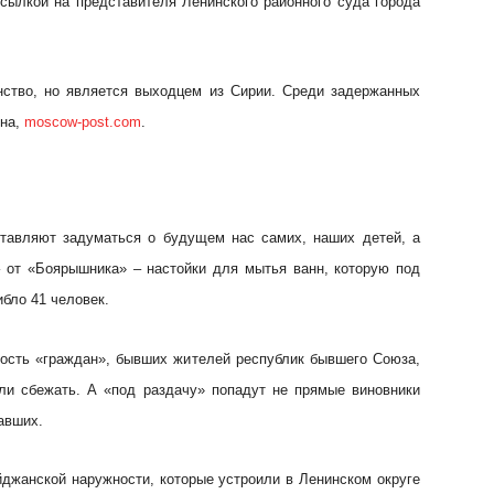
сылкой на представителя Ленинского районного суда города
нство, но является выходцем из Сирии. Среди задержанных
она,
moscow-post.com
.
ставляют задуматься о будущем нас самих, наших детей, а
 от «Боярышника» – настойки для мытья ванн, которую под
бло 41 человек.
ность «граждан», бывших жителей республик бывшего Союза,
али сбежать. А «под раздачу» попадут не прямые виновники
авших.
йджанской наружности, которые устроили в Ленинском округе