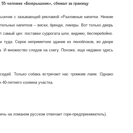
 55 человек «Боярышник», сбежал за границу
льончик с зазывающей рекламой «Разливные напитки. Низкие
тельных напитков – виски, бренди, ликеры. Вот только дверь
от самый цех: поставки суррогата шли, видимо, бесперебойно.
м туда. Серое неприметное здание из пеноблоков, во дворе
а. И множество следов на снегу. Похоже, еще недавно здесь
оседей. Только собака встречает нас громким лаем. Однако
40-летнего хозяина участка.
 речь на ломаном русском отвечает горе-предприниматель).