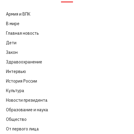
Армия и ВПК
(252)
В мире
(101)
Главная новость
(4 664)
Дети
(41)
Закон
(318)
Здравоохранение
(83)
Интервью
(63)
История России
(39)
Культура
(261)
Новости президента
(329)
Образование и наука
(98)
Общество
(652)
От первого лица
(40)