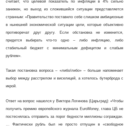
считает, что целевой показатель по инфляции в 4% сильно
занижен, но выход из сложившейся ситуации представляется
странным: «Правительство поставило себе слишком амбициозные
в нынешней экономической ситуации цели, которые объективно
противоречат друг другу. Если обстановка не изменится,
придется выбирать что-то одно – либо инфляцию, либо
стабильный бюджет с минимальным дефицитом и слабым
рублем».
Такая постановка вопроса – «либо/либо» – больше напоминает
выбор между расстрелом и виселицей, а хотелось бутерброда с
икрой.
Ответ на вопрос нашелся у Виктора Логинова (Царьград): «Чтобы
получить премию европейского журнала EuroMoney, глава ЦБ не
постеснялась отправить за порог бедности миллионы сограждан.
… Фактически рубль был не просто отпущен в «свободное