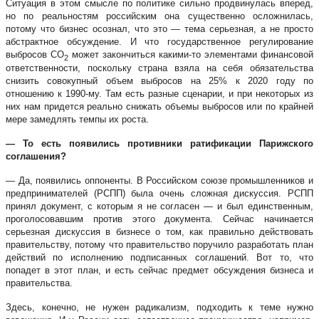
Ситуация в этом смысле по политике сильно продвинулась вперед,
но по реальностям российским она существенно осложнилась,
потому что бизнес осознал, что это — тема серьезная, а не просто
абстрактное обсуждение. И что государственное регулирование
выбросов СО
может закончиться какими-то элементами финансовой
2
ответственности, поскольку страна взяла на себя обязательства
снизить совокупный объем выбросов на 25% к 2020 году по
отношению к 1990-му. Там есть разные сценарии, и при некоторых из
них нам придется реально снижать объемы выбросов или по крайней
мере замедлять темпы их роста.
— То есть появились противники ратификации Парижского
соглашения?
— Да, появились оппоненты. В Российском союзе промышленников и
предпринимателей (РСПП) была очень сложная дискуссия. РСПП
принял документ, с которым я не согласен — и был единственным,
проголосовавшим против этого документа. Сейчас начинается
серьезная дискуссия в бизнесе о том, как правильно действовать
правительству, потому что правительство поручило разработать план
действий по исполнению подписанных соглашений. Вот то, что
попадет в этот план, и есть сейчас предмет обсуждения бизнеса и
правительства.
Здесь, конечно, не нужен радикализм, подходить к теме нужно