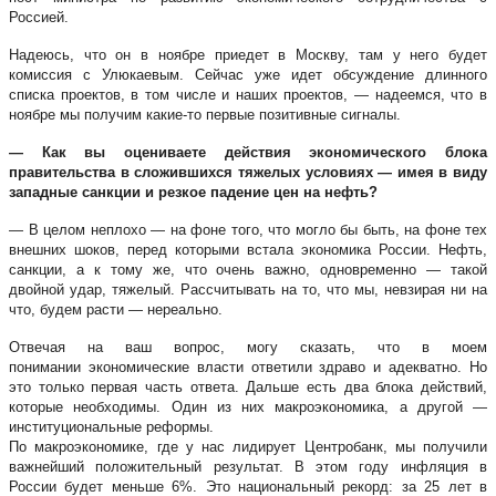
Россией.
Надеюсь, что он в ноябре приедет в Москву, там у него будет
комиссия с Улюкаевым. Сейчас уже идет обсуждение длинного
списка проектов, в том числе и наших проектов, — надеемся, что в
ноябре мы получим какие-то первые позитивные сигналы.
— Как вы оцениваете действия экономического блока
правительства в сложившихся тяжелых условиях — имея в виду
западные санкции и резкое падение цен на нефть?
— В целом неплохо — на фоне того, что могло бы быть, на фоне тех
внешних шоков, перед которыми встала экономика России. Нефть,
санкции, а к тому же, что очень важно, одновременно — такой
двойной удар, тяжелый. Рассчитывать на то, что мы, невзирая ни на
что, будем расти — нереально.
Отвечая на ваш вопрос, могу сказать, что в моем
понимании экономические власти ответили здраво и адекватно. Но
это только первая часть ответа. Дальше есть два блока действий,
которые необходимы. Один из них макроэкономика, а другой —
институциональные реформы.
По макроэкономике, где у нас лидирует Центробанк, мы получили
важнейший положительный результат. В этом году инфляция в
России будет меньше 6%. Это национальный рекорд: за 25 лет в