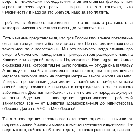
ведет к тяжелейшим последствиям и антропогенный фактор в нем
играет колоссальную роль — верны, то это означает, что
человечеству и надо за это браться, надо за это платить.
Проблема глобального потепления — это не просто реальность, а
катастрофического масштаба вызов для человечества
Есть наивные представления, что для России глобальное потепление
означает теплую зиму и более жаркое лето. Но последствия процесса
такого масштаба колоссальны. Мы это понимаем, когда слышим про
смерч в Смоленске, наводнения в Приморье, град размером с яйцо на
Кавказе или ледяной дождь в Подмосковье. Или вдруг на Ямале
сибирская язва, которой там не было полвека, — откуда она взялась?
А потому что там было аномально теплое лето, при котором вечная
мерзлота разморозилась на полтора метра — такого никогда не было.
И вирус, пролежавший десятилетия у погибших от сибирской язвы
оленей, вдруг оживает и приводит к возрождению этого страшного
заболевания. Десятки погибших, чуть ли не целый народ эвакуируют
из зоны бедствия — последствия драматические. Проблемой
занимаются все — от министра здравоохранения до Министерства
обороны. Даже не МЧС, а Минобороны!
Так что последствия глобального потепления огромны — начиная от
подъема уровня Мирового океана и кончая тяжелыми эпидемиями. Не
видеть этого, забывать об этом, ждать, что само рассосется, наивно.