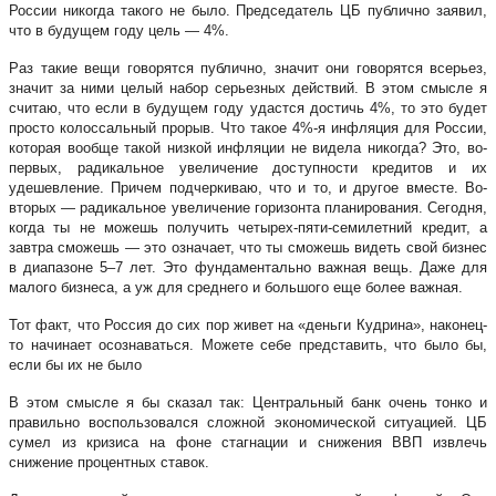
России никогда такого не было. Председатель ЦБ публично заявил,
что в будущем году цель — 4%.
Раз такие вещи говорятся публично, значит они говорятся всерьез,
значит за ними целый набор серьезных действий. В этом смысле я
считаю, что если в будущем году удастся достичь 4%, то это будет
просто колоссальный прорыв. Что такое 4%-я инфляция для России,
которая вообще такой низкой инфляции не видела никогда? Это, во-
первых, радикальное увеличение доступности кредитов и их
удешевление. Причем подчеркиваю, что и то, и другое вместе. Во-
вторых — радикальное увеличение горизонта планирования. Сегодня,
когда ты не можешь получить четырех-пяти-семилетний кредит, а
завтра сможешь — это означает, что ты сможешь видеть свой бизнес
в диапазоне 5–7 лет. Это фундаментально важная вещь. Даже для
малого бизнеса, а уж для среднего и большого еще более важная.
Тот факт, что Россия до сих пор живет на «деньги Кудрина», наконец-
то начинает осознаваться. Можете себе представить, что было бы,
если бы их не было
В этом смысле я бы сказал так: Центральный банк очень тонко и
правильно воспользовался сложной экономической ситуацией. ЦБ
сумел из кризиса на фоне стагнации и снижения ВВП извлечь
снижение процентных ставок.