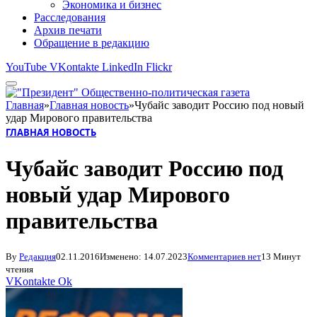
Экономика и бизнес
Расследования
Архив печати
Обращение в редакцию
YouTube
VKontakte
LinkedIn
Flickr
Главная
»
Главная новость
»
Чубайс заводит Россию под новый
удар Мирового правительства
ГЛАВНАЯ НОВОСТЬ
Чубайс заводит Россию под
новый удар Мирового
правительства
By
Редакция
02.11.2016
Изменено:
14.07.2023
Комментариев нет
13 Минут
чтения
VKontakte
Ok