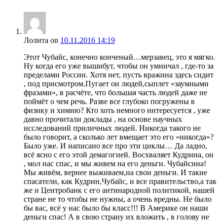
Лолита
on
10.11.2016 14:19
Этот Чубайс, конечно конченый…мерзавец, это я мягко.
Ну когда его уже вышибут, чтобы он умничал , где-то за
пределами России. Хотя нет, пусть вражина здесь сидит
, под присмотром.Пугает он людей,сыплет «заумными
фразами», в расчёте, что большая часть людей даже не
поймёт о чем речь. Разве все глубоко погружены в
физику и химию? Кто хоть немного интересуется , уже
давно прочитали доклады , на основе научных
исследований приличных людей. Никогда такого не
было говорит, а сколько лет вмещает это его «никогда»?
Было уже. И написано все про эти циклы… Да ладно,
всё ясно с его этой демагогией. Восхваляет Кудрина, он
, мол нас спас, и мы живем на его деньги. Чубайсина!
Мы живём, вернее выживаем,на свои деньги. И такие
спасатели, как Кудрин,Чубайс, и все правительство,а так
же и Центробанк с его антинародной политикой, нашей
стране не то чтобы не нужны, а очень вредны. Не было
бы вас, всё у нас было бы класс!!! В Америке он наши
деньги спас! А в свою страну их вложить , в голову не