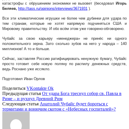
катастрофы с обрушением экономики не вызовет (беседовал
Игорь
Беляев,
http://tass.ru/opinions/interviews/3671931
).
Все эти климатические игрушки не более чем дубинки для удара по
тем странам, которые не хотят напрямую подчиняться США и
Мировому правительству. И обо всём этом уже говорено-обговорено.
Чубайс за свою карьеру «менеджера» не принёс ни одного
положительного зерна. Зато сколько зубов на него у народа – 140
миллионов! А то и больше.
Сейчас, заставляя Россию ратифицировать ненужную бумагу, Чубайс
просто готовит себе новую поляну по распилу денежных средств,
ведь Роснано уже иссякло.
Подготовил Иван Орлов
Поделиться
VKontakte
Ok
Предыдущая статья
От удара Бога треснул собор св. Павла в
Риме – и рухнул Древний Рим
Следующая статья
Анатолий Чубайс будет бороться с
термитами и вонючим скотом с «Небесных госпиталей»?