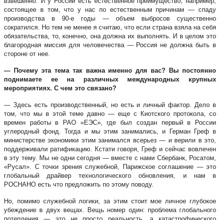
взвешенно. И у России есть естественное преимущество, например,
состоящее в том, что у нас по естественным причинам — спаду
производства в 90-е годы — объем выбросов существенно
сократился. Но тем не менее я считаю, что если страна взяла на себя
обязательства, то, конечно, она должна их выполнять. И в целом это
благородная миссия для человечества — Россия не должна быть в
стороне от нее.
— Почему эта тема так важна именно для вас? Вы постоянно
поднимаете ее на различных международных крупных
мероприятиях. С чем это связано?
— Здесь есть производственный, но есть и личный фактор. Дело в
том, что мы в этой теме давно — еще с Киотского протокола, со
времен работы в РАО «ЕЭС», где был создан первый в России
углеродный фонд. Тогда и мы этим занимались, и Герман Греф в
министерстве экономики этим занимался всерьез — и верили в это,
поддерживали ратификацию. Кстати говоря, Греф и сейчас вовлечен
в эту тему. Мы не одни сегодня — вместе с нами Сбербанк, Росатом,
«Русал». С точки зрения служебной, Парижское соглашение — это
глобальный драйвер технологического обновления, и нам в
РОСНАНО есть что предложить по этому поводу.
Но, помимо служебной логики, за этим стоит мое личное глубокое
убеждение в двух вещах. Вещь номер один: проблема глобального
потепления — это не просто реальность, а катастрофического