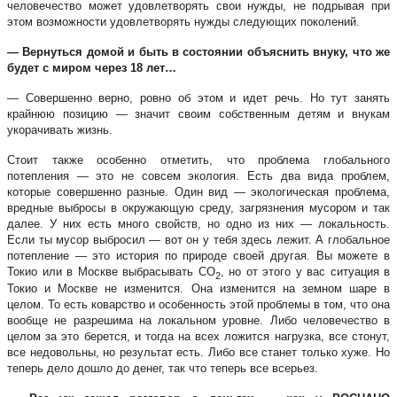
человечество может удовлетворять свои нужды, не подрывая при
этом возможности удовлетворять нужды следующих поколений.
— Вернуться домой и быть в состоянии объяснить внуку, что же
будет с миром через 18 лет…
— Совершенно верно, ровно об этом и идет речь. Но тут занять
крайнюю позицию — значит своим собственным детям и внукам
укорачивать жизнь.
Стоит также особенно отметить, что проблема глобального
потепления — это не совсем экология. Есть два вида проблем,
которые совершенно разные. Один вид — экологическая проблема,
вредные выбросы в окружающую среду, загрязнения мусором и так
далее. У них есть много свойств, но одно из них — локальность.
Если ты мусор выбросил — вот он у тебя здесь лежит. А глобальное
потепление — это история по природе своей другая. Вы можете в
Токио или в Москве выбрасывать CO
, но от этого у вас ситуация в
2
Токио и Москве не изменится. Она изменится на земном шаре в
целом. То есть коварство и особенность этой проблемы в том, что она
вообще не разрешима на локальном уровне. Либо человечество в
целом за это берется, и тогда на всех ложится нагрузка, все стонут,
все недовольны, но результат есть. Либо все станет только хуже. Но
теперь дело дошло до денег, так что теперь все всерьез.