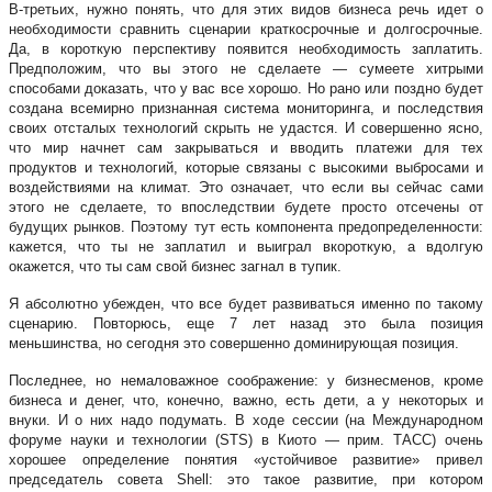
В-третьих, нужно понять, что для этих видов бизнеса речь идет о
необходимости сравнить сценарии краткосрочные и долгосрочные.
Да, в короткую перспективу появится необходимость заплатить.
Предположим, что вы этого не сделаете — сумеете хитрыми
способами доказать, что у вас все хорошо. Но рано или поздно будет
создана всемирно признанная система мониторинга, и последствия
своих отсталых технологий скрыть не удастся. И совершенно ясно,
что мир начнет сам закрываться и вводить платежи для тех
продуктов и технологий, которые связаны с высокими выбросами и
воздействиями на климат. Это означает, что если вы сейчас сами
этого не сделаете, то впоследствии будете просто отсечены от
будущих рынков. Поэтому тут есть компонента предопределенности:
кажется, что ты не заплатил и выиграл вкороткую, а вдолгую
окажется, что ты сам свой бизнес загнал в тупик.
Я абсолютно убежден, что все будет развиваться именно по такому
сценарию. Повторюсь, еще 7 лет назад это была позиция
меньшинства, но сегодня это совершенно доминирующая позиция.
Последнее, но немаловажное соображение: у бизнесменов, кроме
бизнеса и денег, что, конечно, важно, есть дети, а у некоторых и
внуки. И о них надо подумать. В ходе сессии (на Международном
форуме науки и технологии (STS) в Киото — прим. ТАСС) очень
хорошее определение понятия «устойчивое развитие» привел
председатель совета Shell: это такое развитие, при котором