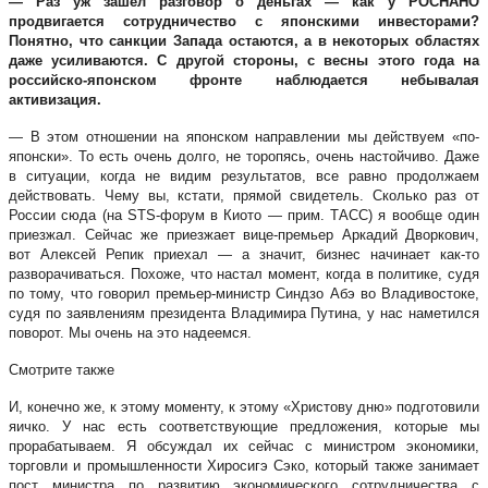
— Раз уж зашел разговор о деньгах — как у РОСНАНО
продвигается сотрудничество с японскими инвесторами?
Понятно, что санкции Запада остаются, а в некоторых областях
даже усиливаются. С другой стороны, с весны этого года на
российско-японском фронте наблюдается небывалая
активизация.
— В этом отношении на японском направлении мы действуем «по-
японски». То есть очень долго, не торопясь, очень настойчиво. Даже
в ситуации, когда не видим результатов, все равно продолжаем
действовать. Чему вы, кстати, прямой свидетель. Сколько раз от
России сюда (на STS-форум в Киото — прим. ТАСС) я вообще один
приезжал. Сейчас же приезжает вице-премьер Аркадий Дворкович,
вот Алексей Репик приехал — а значит, бизнес начинает как-то
разворачиваться. Похоже, что настал момент, когда в политике, судя
по тому, что говорил премьер-министр Синдзо Абэ во Владивостоке,
судя по заявлениям президента Владимира Путина, у нас наметился
поворот. Мы очень на это надеемся.
Смотрите также
И, конечно же, к этому моменту, к этому «Христову дню» подготовили
яичко. У нас есть соответствующие предложения, которые мы
прорабатываем. Я обсуждал их сейчас с министром экономики,
торговли и промышленности Хиросигэ Сэко, который также занимает
пост министра по развитию экономического сотрудничества с