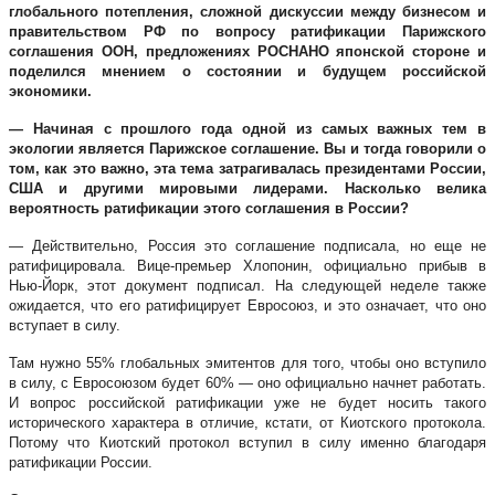
глобального потепления, сложной дискуссии между бизнесом и
правительством РФ по вопросу ратификации Парижского
соглашения ООН, предложениях РОСНАНО японской стороне и
поделился мнением о состоянии и будущем российской
экономики.
— Начиная с прошлого года одной из самых важных тем в
экологии является Парижское соглашение. Вы и тогда говорили о
том, как это важно, эта тема затрагивалась президентами России,
США и другими мировыми лидерами. Насколько велика
вероятность ратификации этого соглашения в России?
— Действительно, Россия это соглашение подписала, но еще не
ратифицировала. Вице-премьер Хлопонин, официально прибыв в
Нью-Йорк, этот документ подписал. На следующей неделе также
ожидается, что его ратифицирует Евросоюз, и это означает, что оно
вступает в силу.
Там нужно 55% глобальных эмитентов для того, чтобы оно вступило
в силу, с Евросоюзом будет 60% — оно официально начнет работать.
И вопрос российской ратификации уже не будет носить такого
исторического характера в отличие, кстати, от Киотского протокола.
Потому что Киотский протокол вступил в силу именно благодаря
ратификации России.