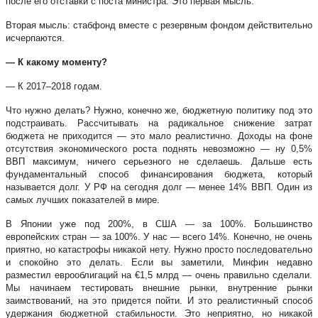
после его отставки с поста министра. Это первая мысль.
Вторая мысль: стабфонд вместе с резервным фондом действительно
исчерпаются.
— К какому моменту?
— К 2017–2018 годам.
Что нужно делать? Нужно, конечно же, бюджетную политику под это
подстраивать. Рассчитывать на радикальное снижение затрат
бюджета не приходится — это мало реалистично. Доходы на фоне
отсутствия экономического роста поднять невозможно — ну 0,5%
ВВП максимум, ничего серьезного не сделаешь. Дальше есть
фундаментальный способ финансирования бюджета, который
называется долг. У РФ на сегодня долг — менее 14% ВВП. Один из
самых лучших показателей в мире.
В Японии уже под 200%, в США — за 100%. Большинство
европейских стран — за 100%. У нас — всего 14%. Конечно, не очень
приятно, но катастрофы никакой нету. Нужно просто последовательно
и спокойно это делать. Если вы заметили, Минфин недавно
разместил еврооблигаций на €1,5 млрд — очень правильно сделали.
Мы начинаем тестировать внешние рынки, внутренние рынки
заимствований, на это придется пойти. И это реалистичный способ
удержания бюджетной стабильности. Это неприятно, но никакой