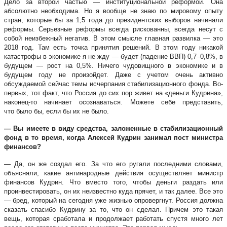
Дело за второй частью — институциональной реформой. Она
абсолютно необходима. Но я вообще не знаю по мировому опыту
стран, которые бы за 1,5 года до президентских выборов начинали
реформы. Серьезные реформы всегда рискованны, всегда несут с
собой неизбежный негатив. В этом смысле главная развилка — это
2018 год. Там есть точка принятия решений. В этом году никакой
катастрофы в экономике я не жду — будет (падение ВВП) 0,7–0,8%, в
будущем — рост на 0,5%. Ничего чудовищного в экономике и в
будущем году не произойдет. Даже с учетом очень активно
обсуждаемой сейчас темы исчерпания стабилизационного фонда. Во-
первых, тот факт, что Россия до сих пор живет на «деньги Кудрина»,
наконец-то начинает осознаваться. Можете себе представить,
что было бы, если бы их не было.
— Вы имеете в виду средства, заложенные в стабилизационный
фонд в то время, когда Алексей Кудрин занимал пост министра
финансов?
— Да, он же создал его. За что его ругали последними словами,
объясняли, какие антинародные действия осуществляет министр
финансов Кудрин. Что вместо того, чтобы деньги раздать или
проинвестировать, он их неизвестно куда прячет, и так далее. Все это
— бред, который на сегодня уже жизнью опровергнут. Россия должна
сказать спасибо Кудрину за то, что он сделал. Причем это такая
вещь, которая сработала и продолжает работать спустя много лет