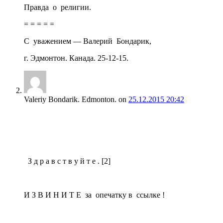
Правда о религии.
= = = = =
С уважением — Валерий Бондарик,
г. Эдмонтон. Канада. 25-12-15.
Valeriy Bondarik. Edmonton.
on
25.12.2015 20:42
З д р а в с т в у й т е . [2]
И З В И Н И Т Е за опечатку в ссылке !