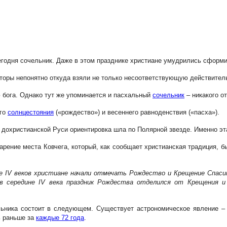
егодня сочельник. Даже в этом празднике христиане умудрились сформ
вторы непонятно откуда взяли не только несоответствующую действитель
ю бога. Однако тут же упоминается и пасхальный
сочельник
– никакого о
его
солнцестояния
(«рождество») и весеннего равноденствия («пасха»).
а дохристианской Руси ориентировка шла по Полярной звезде. Именно эта
варение места Ковчега, который, как сообщает христианская традиция, б
але IV веков христиане начали отмечать Рождество и Крещение Спаси
в середине IV века праздник Рождества отделился от Крещения и
льника состоит в следующем. Существует астрономическое явление 
ь раньше за
каждые 72 года
.