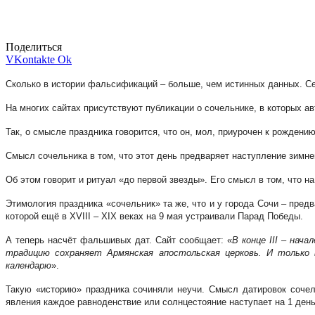
Поделиться
VKontakte
Ok
Сколько в истории фальсификаций – больше, чем истинных данных. С
На многих сайтах присутствуют публикации о сочельнике, в которых а
Так, о смысле праздника говорится, что он, мол, приурочен к рождени
Смысл сочельника в том, что этот день предваряет наступление зимн
Об этом говорит и ритуал «до первой звезды». Его смысл в том, что н
Этимология праздника «сочельник» та же, что и у города Сочи – пред
которой ещё в XVIII – XIX веках на 9 мая устраивали Парад Победы.
А теперь насчёт фальшивых дат. Сайт сообщает: «
В конце III – нач
традицию сохраняет Армянская апостольская церковь. И только 
календарю
».
Такую «историю» праздника сочиняли неучи. Смысл датировок соче
явления каждое равноденствие или солнцестояние наступает на 1 ден