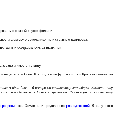
ировать огромный клубок фальши.
ности фактуру о сочельнике, но и странные датировки.
тношения к рождению бога не имеющий.
 звезда и имеется в виду.
ыл недалеко от Сочи. К этому же мифу относится и Красная поляна, на
теля в один день – 6 января по юлианскому календарю. Кстати, эту
 стал праздноваться Римской церковью 25 декабря по юлианскому
–
прецессия
оси Земли, или предварение
равноденствий
. В силу этого