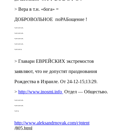
> Вера в т.н. «бога» =
ДОБРОВОЛЬНОЕ поРАБощение !
``````
``````
``````
``````
`````
> Главари ЕВРЕЙСКИХ экстремостов
заявляют, что не допустят празднования
Рождества в Израиле. От 24-12-15;13:29.
>
http://www.inosmi.info
Отдел — Общестьво.
``````
``````
```
http://www.aleksandrnovak.com/cjntent
/805.html