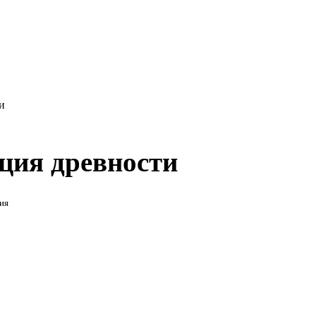
и
ция древности
ия