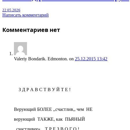
22.05.2026
Написать комментарий
Комментариев нет
Valeriy Bondarik. Edmonton.
on
25.12.2015 13:42
З Д Р А В С Т В У Й Т Е !
Верующий БОЛЕЕ ,,счастлив,, чем НЕ
верующий ТАКЖЕ, как ПЬЯНЫЙ
,,счастливее»…Т Р Е З В О Г О !