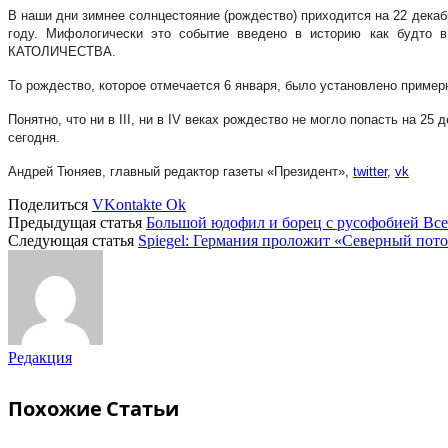
В наши дни зимнее солнцестояние (рождество) приходится на 22 декабря
году. Мифологически это событие введено в историю как будто 
КАТОЛИЧЕСТВА.
То рождество, которое отмечается 6 января, было установлено примерно
Понятно, что ни в III, ни в IV веках рождество не могло попасть на 25
сегодня.
Андрей Тюняев, главный редактор газеты «Президент»,
twitter
,
vk
Поделиться
VKontakte
Ok
Предыдущая статья
Большой юдофил и борец с русофобией Вс
Следующая статья
Spiegel: Германия проложит «Северный пото
Редакция
Похожие
Статьи