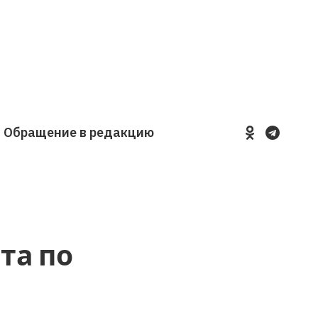
Обращение в редакцию
YouTube
VKontakte
LinkedIn
Flickr
та по