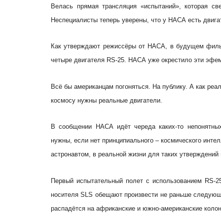
Велась прямая трансляция «испытаний», которая с
Неспециалисты теперь уверены, что у НАСА есть двига
Как утверждают режиссёры от НАСА, в будущем филь
четыре двигателя RS-25. НАСА уже окрестило эти эфе
Всё бы американцам погоняться. На публику. А как реа
космосу нужны реальные двигатели.
В сообщении НАСА идёт череда каких-то непонятны
нужны, если нет принципиального – космического интел
астронавтом, в реальной жизни для таких утверждений
Первый испытательный полет с использованием RS-25
носителя SLS обещают произвести не раньше следующе
распадётся на африканские и южно-американские колон