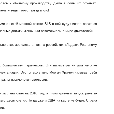
велась к обычному производству дыма в больших объёмах.
тель – ведь что-то там дымило!
ме о некой мощной ракете SLS в ней будут использоваться
мерные движки «гоночным автомобилем в мире двигателей».
льно в космос слетать, так на российских «Ладах». Реальному
х большинству параметров. Эти параметры ни для чего не
лекта нации. Это только в кино Морган Фримен называет себя
 нужны тысячелетия эволюции.
 запланирован на 2018 год, а пилотируемый запуск ракеты-
го десятилетия. Тогда уже и США на карте не будет. Страна
ии.