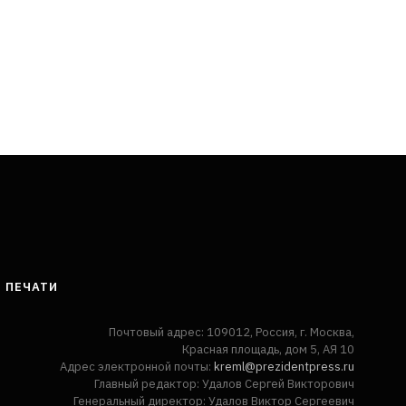
 ПЕЧАТИ
Почтовый адрес: 109012, Россия, г. Москва,
Красная площадь, дом 5, АЯ 10
Адрес электронной почты:
kreml@prezidentpress.ru
Главный редактор: Удалов Сергей Викторович
Генеральный директор: Удалов Виктор Сергеевич