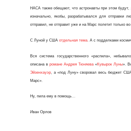
НАСА также обещают, что астронавты при этом будут, 
изначально, якобы, разрабатывался для отправки л
отправил, не отправит уже и на Марс полетит только во
С Луной у США
отдельная тема
. А с подделками косми
Вся система государственного «распила», небывал
описана в
романе
Андрея
Тюняева
«
Кувырок
Луны
». 
Эйзенхауэр
, а «под Луну» своровал весь бюджет СШ
Марс».
Ну, пила ему в помощь…
Иван Орлов