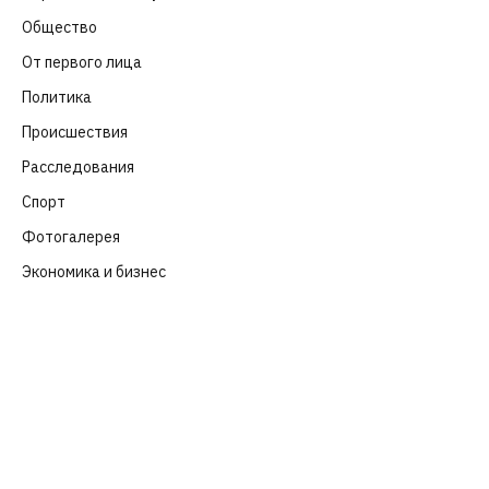
Общество
(652)
От первого лица
(40)
Политика
(282)
Происшествия
(107)
Расследования
(91)
Спорт
(57)
Фотогалерея
(6)
Экономика и бизнес
(252)