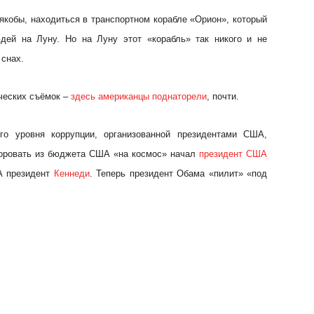
якобы, находиться в транспортном корабле «Орион», который
юдей на Луну. Но на Луну этот «корабль» так никого и не
 снах.
ческих съёмок –
здесь американцы поднаторели
, почти.
ого уровня коррупции, организованной президентами США,
Воровать из бюджета США «на космос» начал
президент США
А президент
Кеннеди
. Теперь президент Обама «пилит» «под