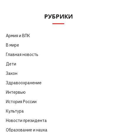
РУБРИКИ
Армия и ВПК
(252)
В мире
(101)
Главная новость
(4 664)
Дети
(41)
Закон
(318)
Здравоохранение
(83)
Интервью
(63)
История России
(39)
Культура
(261)
Новости президента
(329)
Образование и наука
(98)