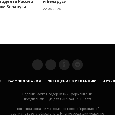
зидента России
и Беларуси
ом Беларуси
22.05.2026
YouTube
VKontakte
LinkedIn
Flickr
Е
РАССЛЕДОВАНИЯ
ОБРАЩЕНИЕ В РЕДАКЦИЮ
АРХИВ
Издание может содержать информацию, не
предназначенную для лиц младше 18 лет!
При использовании материалов газеты "Президент",
ссылка на газету обязательна. Мнение редакции может не