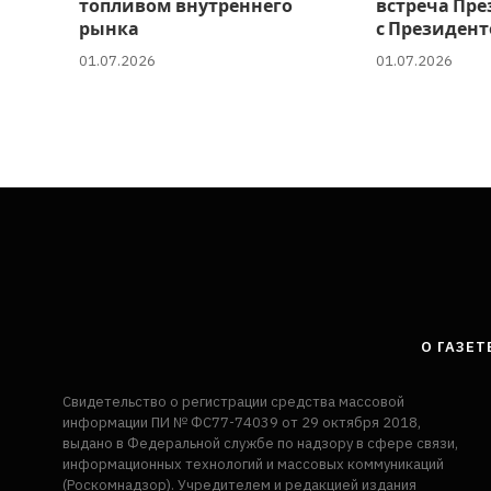
топливом внутреннего
встреча Пре
рынка
с Президент
01.07.2026
01.07.2026
О ГАЗЕТ
Свидетельство о регистрации средства массовой
информации ПИ № ФС77-74039 от 29 октября 2018,
выдано в Федеральной службе по надзору в сфере связи,
информационных технологий и массовых коммуникаций
(Роскомнадзор). Учредителем и редакцией издания