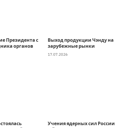
ие Президента с
Выход продукции Чэнду на
дника органов
зарубежные рынки
17.07.2026
остоялась
Учения ядерных сил России