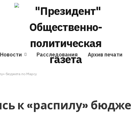
Новости
Расследования
Архив печати
лу» бюджета по Марсу
сь к «распилу» бюдже