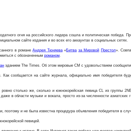
годатного огня на российского лидера сошла и политическая победа. П
ициальном сайте издания и во всех его аккаунтах в социальных сетях.
санного в романе
Андрея Тюняева
«
Битва
за Мировой
Престол
». Совп
комиться с обозначенным
романом
.
ан
зданием The Times. Об этом мировые СМ с удовольствием сообщили 
и. Как сообщается на сайте журнала, официально имя победителя буде
 ровно столько же, сколько и южнокорейская певица CL из группы 2NE1
даже в области музыки и вокала, просто из-за численности азиатских 
и, поэтому и не была известна процедура объявления победителя в случ
жнокорейской певицей.
т движение к истине. В сети Интернет такая победа называется накрутко