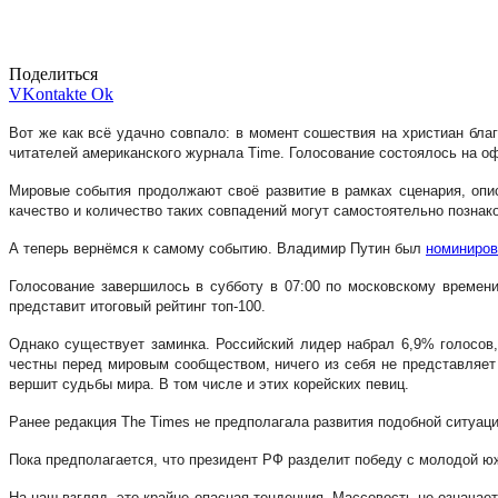
Поделиться
VKontakte
Ok
Вот же как всё удачно совпало: в момент сошествия на христиан бла
читателей американского журнала Time. Голосование состоялось на оф
Мировые события продолжают своё развитие в рамках сценария, опи
качество и количество таких совпадений могут самостоятельно позна
А теперь вернёмся к самому событию. Владимир Путин был
номиниров
Голосование завершилось в субботу в 07:00 по московскому времен
представит итоговый рейтинг топ-100.
Однако существует заминка. Российский лидер набрал 6,9% голосов,
честны перед мировым сообществом, ничего из себя не представляет 
вершит судьбы мира. В том числе и этих корейских певиц.
Ранее редакция The Times не предполагала развития подобной ситуаци
Пока предполагается, что президент РФ разделит победу с молодой ю
На наш взгляд, это крайне опасная тенденция. Массовость не означае