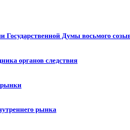
ами Государственной Думы восьмого созы
дника органов следствия
 рынки
нутреннего рынка