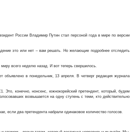
резидент России Владимир Путин стал персоной года в мире по версии
адение это или нет – вам решать. Но желающие подробнее отследить
миру всего неделю назад. И вот теперь свершилось.
т объявлено в понедельник, 13 апреля. В четверг редакция журнала
. Это, конечно, нонсенс, южнокорейский претендент, который, будем
голосовавших возвышается на одну ступень с теми, кто действительно
ае, если два претендента набрали одинаковое количество голосов.
й и спамом – результатом, который достигнут неправильным путём. Мы,