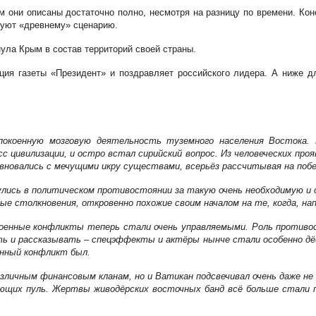
м они описаны достаточно полно, несмотря на разницу по времени. Коне
едуют «древнему» сценарию.
ула Крым в состав территорий своей страны.
ция газеты «Президент» и поздравляет российского лидера. А ниже 
покоенную мозговую деятельность туземного населения Востока. 
с цивилизации, и остро встал сирийский вопрос. Из человеческих про
вновались с мечущими икру существами, всерьёз рассчитывая на побе
лись в политическом противостоянии за такую очень необходимую и оч
ые столкновения, откровенно похожие своим началом на те, когда, нап
военные конфликты теперь стали очень управляемыми. Роль противо
вать и рассказывать – спецэффекты и актёры нынче стали особенно 
ённый конфликт был.
личным финансовым кланам, но и Ватикан подсвечивал очень даже не 
ующих пуль. Жертвы живодёрских восточных банд всё больше стали 