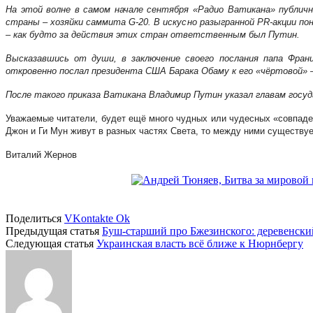
На этой волне в самом начале сентября «Радио Ватикана» публичн
страны – хозяйки саммита G-20. В искусно разыгранной PR-акции 
– как будто за действия этих стран ответственным был Путин.
Высказавшись от души, в заключение своего послания папа Фран
откровенно послал президента США Барака Обаму к его «чёртовой» –
После такого приказа Ватикана Владимир Путин указал главам госуд
Уважаемые читатели, будет ещё много чудных или чудесных «совпаден
Джон и Ги Мун живут в разных частях Света, то между ними существу
Виталий Жернов
Поделиться
VKontakte
Ok
Предыдущая статья
Буш-старший про Бжезинского: деревенск
Следующая статья
Украинская власть всё ближе к Нюрнбергу