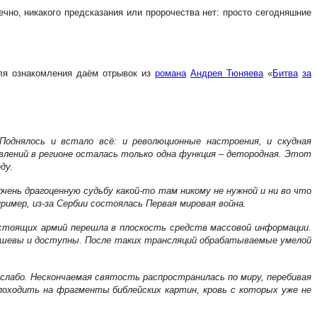
чно, никакого предсказания или пророчества нет: просто сегодняшние
для ознакомления даём отрывок из
романа
Андрея Тюняева
«
Битва
за
Поднялось и встало всё: и революционные настроения, и скудная
явлений в регионе осталась только одна функция – детородная. Этот
ду.
ень драгоценную судьбу какой-то там никому не нужной и ни во что
ример, из-за Сербии состоялась Первая мировая война.
стоящих армий перешла в плоскость средств массовой информации.
дёшевы и доступны. После таких трансляций обрабатываемые умелой
слабо. Нескончаемая святость распространилась по миру, перебивая
походить на фрагменты библейских картин, кровь с которых уже не