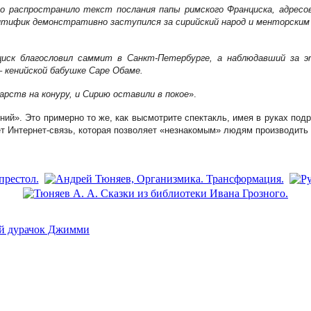
о распространило текст послания папы римского Франциска, адресов
понтифик демонстративно заступился за сирийский народ и менторски
циск благословил саммит в Санкт-Петербурге, а наблюдавший за 
 кенийской бабушке Саре Обаме.
арств на конуру, и Сирию оставили в покое
».
ий». Это примерно то же, как высмотрите спектакль, имея в руках подр
ет Интернет-связь, которая позволяет «незнакомым» людям производить
ий дурачок Джимми