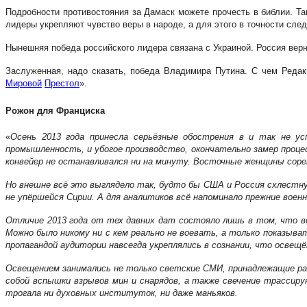
Подробности противостояния за Дамаск можете прочесть в библии. Та
лидеры укрепляют чувство веры в народе, а для этого в точности сл
Нынешняя победа российского лидера связана с Украиной. Россия верн
Заслуженная, надо сказать, победа Владимира Путина. С чем Редак
Мировой
Престол
».
Рожон для Франциска
«
Осень 2013 года принесла серьёзные обострения в и так не ус
промышленность, и убогое производство, окончательно замер процес
конвейер не останавливался ни на минуту. Восточные женщины соре
Но внешне всё это выглядело так, будто бы США и Россия схлестну
не упёршейся Сирии. А для аналитиков всё напоминало прежние военн
Отличие 2013 года от тех давних дат состояло лишь в том, что 
Можно было никому ни с кем реально не воевать, а только показы
пропагандой аудитории навсегда укреплялись в сознании, что освещ
Освещением занимались не только светские СМИ, принадлежащие раз
собой вспышки взрывов мин и снарядов, а также свечение трассир
трогала ни духовных институток, ни даже маньяков.