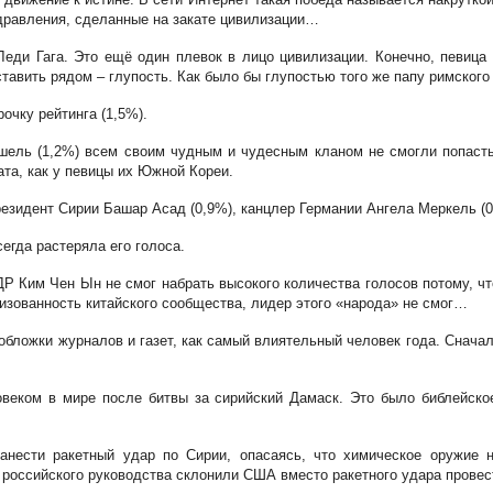
здравления, сделанные на закате цивилизации…
Леди Гага. Это ещё один плевок в лицо цивилизации. Конечно, певица
ставить рядом – глупость. Как было бы глупостью того же папу римского 
очку рейтинга (1,5%).
ель (1,2%) всем своим чудным и чудесным кланом не смогли попасть 
ата, как у певицы их Южной Кореи.
езидент Сирии Башар Асад (0,9%), канцлер Германии Ангела Меркель (0
сегда растеряла его голоса.
Р Ким Чен Ын не смог набрать высокого количества голосов потому, ч
низованность китайского сообщества, лидер этого «народа» не смог…
бложки журналов и газет, как самый влиятельный человек года. Сначала
веком в мире после битвы за сирийский Дамаск. Это было библейско
анести ракетный удар по Сирии, опасаясь, что химическое оружие н
 российского руководства склонили США вместо ракетного удара провес