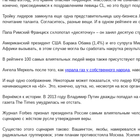
конечно, присоединимся к поздравлениям певицы CL, но это будут по
Тройку лидеров замкнула еще одна представительница шоу-бизнеса 
почитание таланта. Согласитесь, разные вещи. И в одном рейтинге их 
Папа Римский Франциск схлопотал «десяточку» – он занял десятую стр
Американский президент США Барака Обама (1,4%) и его супруга Миш
Африки вызывать, в этом случае могла бы сработать накрутка результ
В рейтинге 100 самых влиятельных людей мира также присутствуют пр
Ангела Меркель после того, как
украла газ у собственного народа
, нав
И ещё одно соображение. Некоторым может показаться, что лидер КНД
начинающиеся на «Ы». Это, конечно, шутка, но, несмотря на всю орга
Вернёмся к истории. В 2013 году Владимир Путин дважды попадал на о
газета The Times умудрилась не отстать.
Журнал Forbes признал президента России самым влиятельным чело
сценарию с жёстком русле утверждения веры.
Существо этого сценария таково: Вашингтон, якобы, намеревался н
радикальных группировок; этим планам противостояла Москва. Усилия