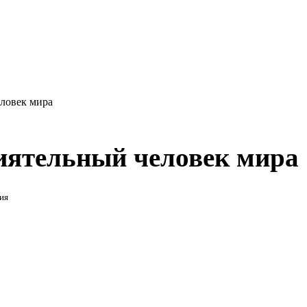
еловек мира
иятельный человек мира
ия