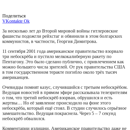
Поделиться
VKontakte
Ok
За несколько лет до Второй мировой войны гитлеровские
фашисты подожгли рейхстаг и обвинили в этом болгарских
коммунистов, в частности, Георгия Димитрова.
11 сентября 2001 года американское правительство взорвало
три небоскрёба и пустило мелкокалиберную ракету по
Пентагону. Это было сделано публично, с привлечением как
можно большего числа зрителей. От рук правительства США
в том государственном теракте погибло около трёх тысяч
американцев.
Очевидцы помнят казус, случившийся с третьим небоскрёбом.
Ведущая новостей в прямом эфире рассказывала телезрителям
о том, что третий небоскрёб взорван, обрушился и есть
жертвы… Но её заявление происходило на фоне этого
небоскрёба, который ещё стоял. В студии случилось серьёзное
замешательство. Ведущая покраснела. Через 5 – 7 секунд
небоскрёб обвалился.
Комментарии излишни. Американское правительство даже не