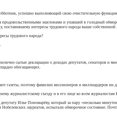
субботник, успешно выполняющий свою очистительную функцию п
 продовольственными эшелонами и упавший в голодный обморо
ку, поставившему интересы трудового народа выше собственной 
ересы трудового народа?
.
илично сытые декларации о доходах депутатов, сенаторов и мин
 нещадно обогащающих.
ают газеты, поэтому фамилии миллионеров и миллиардеров ни дл
внему журналистскому съезду и в его лице ко всем журналистам Р
депутату Илье Пономарёву, который за пару «несколько минутн
ми Нобелевских лауреатов, испытали обморочное состояние. Поч