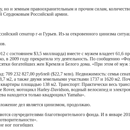
у, но и земным правоохранительным и прочим силам, количеств
ной Сердюковым Российской армии.
ийский сенатор г-н Гурьев. Из-за откровенного цинизма ситуа
ов.
12 с состоянием $3,5 миллиарда) вместе с мужем владеет 61,6 
, в 2009 году прекратила эту деятельность. По сообщению «Фор
сятки богатейших жен Кремля и Белого дома. «При этом её муж за
д: 709 232 827,00 рублей ($22,7 млн). Недвижимость: семья сен
7 м2, а также двумя земельными участками 1737 и 1620 м2. Поч
вартиры площадью 138 м2. Транспорт: Практически весь транспо
 Rover, мотоцикл Harley-Davidson, водный велосипед и электро
ева находится только квадроцикл Yamaha».
положение дел является цинизмом, продолжаю.
ются соучредителями благотворительного фонда. И в январе 201
готворительности».
ние ног погибших