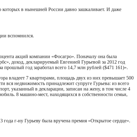
о которых в нынешней России давно зашкаливает. И даже
ции вспомнился.
процента акций компании «Фосагро». Поначалу она была
бс», доход, декларируемый Евгенией Гурьевой за 2012 год
 прошлый год заработал всего 14,7 млн рублей ($471 161)».
атора владеет 7 квартирами, площадь двух из них превышает 500
ти вся недвижимость принадлежит супруге Гурьева: из всего
рт, указанный в декларации, записан на жену, в том числе 4
мобиль. 8 машино-мест, находящихся в собственности семьи,
3 года г-ну Гурьеву была вручена премия «Открытое сердце».