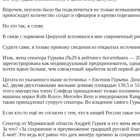
Впрочем, неплохо было бы подключиться не только всевышнем
превосходит количество солдат и офицеров в крепко порезан
Но это так, к слову.
В связи с наркомом Цюрупой вспомнился мне современный росс
Судите сами, я только привожу сведения из открытых источник
Итак, жена сенатора Гурьева (№29 в рейтинге богатейших — 20
зарегистрирована как индивидуальный предприниматель, однако
почти вдвое больше, чем совокупный заработок всей первой де
Цитата из указанного выше источника: « Евгения Гурьева. Дохо
м2, двумя двухэтажными жилыми домами площадью 139,5 и 518,
этого имущества члену Совфеда принадлежит только половина к
машины марки Rolls Royce, Mercedes Benz и внедорожник Range
также принадлежат супруге сенатора. Во владении самого Гурь
Если кто-то ещё не согласен с тем, что в нищей России такое 
Сенатор от Мурманской области Андрей Гурьев и его жена явля
За что? «За сохранение и преумножение традиций русской бла
Ё-моё! Это ведь всё равно что дать минёру премию за сохране