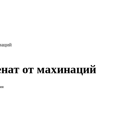
инаций
енат от махинаций
ия