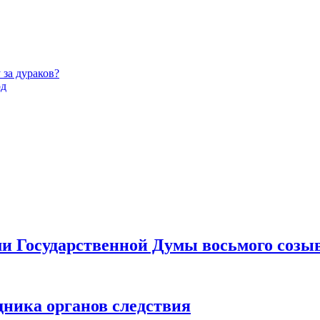
за дураков?
од
ами Государственной Думы восьмого созы
дника органов следствия