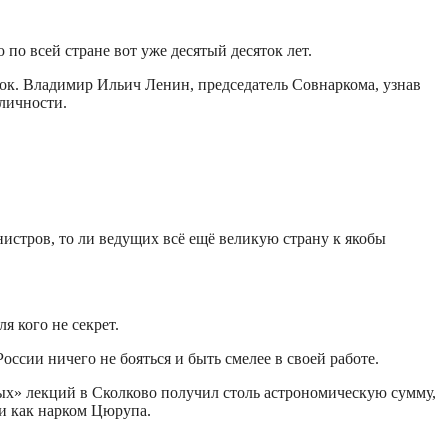
о всей стране вот уже десятый десяток лет.
к. Владимир Ильич Ленин, председатель Совнаркома, узнав
личности.
истров, то ли ведущих всё ещё великую страну к якобы
я кого не секрет.
оссии ничего не бояться и быть смелее в своей работе.
ых» лекций в Сколково получил столь астрономическую сумму,
ти как нарком Цюрупа.