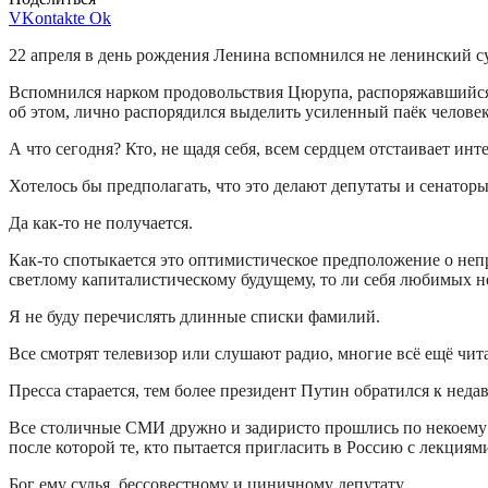
VKontakte
Ok
22 апреля в день рождения Ленина вспомнился не ленинский 
Вспомнился нарком продовольствия Цюрупа, распоряжавшийся
об этом, лично распорядился выделить усиленный паёк челове
А что сегодня? Кто, не щадя себя, всем сердцем отстаивает инт
Хотелось бы предполагать, что это делают депутаты и сенаторы
Да как-то не получается.
Как-то спотыкается это оптимистическое предположение о непр
светлому капиталистическому будущему, то ли себя любимых
Я не буду перечислять длинные списки фамилий.
Все смотрят телевизор или слушают радио, многие всё ещё чит
Пресса старается, тем более президент Путин обратился к неда
Все столичные СМИ дружно и задиристо прошлись по некоему 
после которой те, кто пытается пригласить в Россию с лекция
Бог ему судья, бессовестному и циничному депутату.