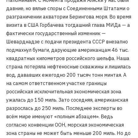
Напоминаем. С момента продажи Аляски у нас были
давние, но вялые споры с Соединенными Штатами о
разграничении акватории Берингова моря. Во время
визита в США Горбачева тогдашний глава МИДа — а
фактически государственный изменник —
Шеварднадзе с подачи президента СССР внезапно
подмахнул бумаги, дарующие американцам 46 тыс.
квадратных километров российского шельфа. Наша
страна потеряла нефтеносные скважины и лишилась
вод, дававших ежегодно 200 тысяч тонн минтая. А
на самом ответственном участке границы
российская исключительная экономическая зона
ужалась до 150 миль. Зато соседняя, американская
разрослась до 250 миль. Последнее эксперты во
всём мире именуют «полным абзацем». Ведь
согласно конвенции ООН, морская экономическая
зона страны не может быть меньше 200 миль. Но до