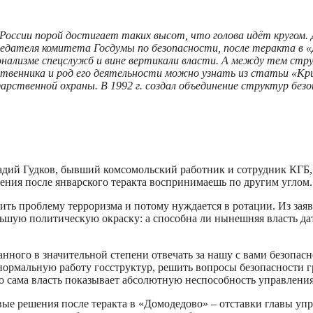
оссии порой достигает таких высот, что голова идёт кругом. 
седателя комитета Госдумы по безопасности, после теракта в 
онализме спецслужб и вине вертикали власти. А между тем стр
бственника и род его деятельности можно узнать из статьи «
рственной охраны. В 1992 г. создал объединение структур безо
надий Гудков, бывший комсомольский работник и сотрудник КГБ
ения после январского теракта воспринимаешь по другим углом.
ить проблему терроризма и потому нуждается в ротации. Из заяв
льшую политическую окраску: а способна ли нынешняя власть да
ого в значительной степени отвечать за нашу с вами безопасно
нормальную работу госструктур, решить вопросы безопасности г
 сама власть показывает абсолютную неспособность управления
вые решения после теракта в «Домодедово» – отставки главы у