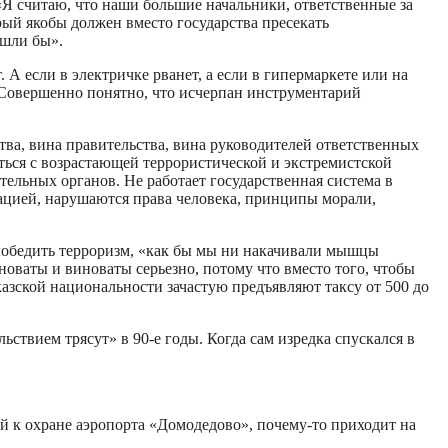
 «Я считаю, что наши большие начальники, ответственные за
рый якобы должен вместо государства пресекать
ошли бы».
А если в электричке рванет, а если в гипермаркете или на
 Совершенно понятно, что исчерпан инструментарий
ва, вина правительства, вина руководителей ответственных
ться с возрастающей террористической и экстремистской
тельных органов. Не работает государственная система в
рацией, нарушаются права человека, принципы морали,
 победить терроризм, «как бы мы ни накачивали мышцы
оваты и виноваты серьезно, потому что вместо того, чтобы
азской национальности зачастую предъявляют таксу от 500 до
ьствием трясут» в 90-е годы. Когда сам изредка спускался в
ый к охране аэропорта «Домодедово», почему-то приходит на