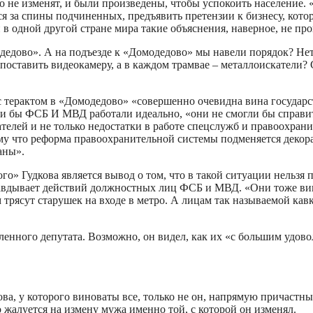
го не изменят, и были произведены, чтобы успокоить население.
я за спины подчиненных, предъявить претензии к бизнесу, кото
в одной другой стране мира такие объяснения, наверное, не пр
едово». А на подъезде к «Домодедово» мы навели порядок? Нет. 
поставить видеокамеру, а в каждом трамвае – металлоискатели?
 терактом в «Домодедово» «совершенно очевидна вина государст
если бы ФСБ И МВД работали идеально, «они не смогли бы справи
ателей и не только недостатки в работе спецслужб и правоохрани
тому что реформа правоохранительной системы подменяется деко
аны».
» Гудкова является вывод о том, что в такой ситуации нельзя
равдывает действий должностных лиц ФСБ и МВД. «Они тоже вин
трясут старушек на входе в метро. А лицам так называемой кавк
енного депутата. Возможно, он видел, как их «с большим удовол
ова, у которого виноваты все, только не он, напрямую причастн
 жалуется на измену мужа именно той, с которой он изменял.