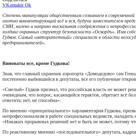
VKontakte
Ok
Степень манипуляции общественным сознанием в современной Р
охотно комментирующий всё и вся, будучи заместителем пред
СМИ, налево и направо высказывая соображения о непрофесси
холдинг охранных структур безопасности «Оскордъ». Имя со
Гудков. Самый «авторитетный» специалист в области негосуда
предпринимателей».
Виноваты все, кроме Гудкова!
Зная, что главный охранник аэропорта «Домодедово» сам Ген
постепенно выбившийся в депутаты, все его публичные откров
«Смелый» Гудков признал, что российская власть не может реш
очевидным, что вопрос, касающийся терактов, обретает всё бо
ответить: нет, не способна».
По мнению «принципиального» парламентария Гудкова, призванн
непрофессионализм в работе специальных ведомств, наладить 
«Никаких прорывных решений нет и быть не может, потому что
По реактивному мнению «последовательного» депутата, кадро