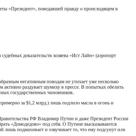
зеты «Президент», поведавшей правду о происходящем в
судебных доказательств хозяева «Ист Лайн» (аэропорт
образным негативным поводам не утихает уже несколько
ам активно раздувает шумиху в прессе. В попытках обелить
упных государственных чиновников.
римерно за $1,2 млрд.) лишь подлило масла в огонь и
 Правительства РФ Владимир Путин и даже Президент России
брать «Домодедово» под себя. О Путине высказываются
рый лишь подмахивает и озвучивает то, что ему подсунут или