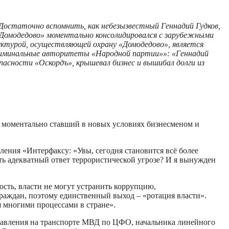
Достаточно вспомнить, как небезызвестный Геннадий Гудков,
«Домодедово» моментально консолидировался с зарубежными
уктурой, осуществляющей охрану «Домодедово», является
Криминальные авторитеты «Народной партии»»: «Геннадий
пасности «Оскордъ», крышевал бизнес и вышибал долги из
, моментально ставший в новых условиях бизнесменом и
ления «Интерфаксу: «Увы, сегодня становится всё более
ть адекватный ответ террористической угрозе? И я вынужден
сть, власти не могут устранить коррупцию,
раждан, поэтому единственный выход – «ротация власти».
 многими процессами в стране».
правления на транспорте МВД по ЦФО, начальника линейного