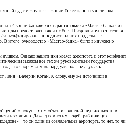
ражный суд с иском о взыскании более одного миллиарда
авили 4 копии банковских гарантий якобы «Мастер-банка» от
истцом предоставлен так и не был. Представители ответчика
в фальсифицированы и подписи на них поддельные.
о. В итоге, руководство «Мастер-банка» было вынуждено
м душком. Однако защитники хозяев аэропорта и этот конфликт
итическим заказом все тех же руководителей государства.
 года, то спорам за миллиард уже больше двух лет.
т Лайн» Валерий Коган. К слову, ему же источники в
сообщений о покупках им объектов элитной недвижимости в
асветился» лично. Даже для многих людей, работающих
дедове» – то он один из совладельцев аэропорта, то нет, то ли