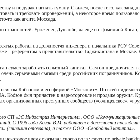
еству и не дурак нагнать туману. Скажем, после того, как запа
стовать и требовать опровержений, а некоторое время пользовалс
то-то как агента Моссада.
мало странностей. Уроженец Душанбе, да еще и с фамилией Кога
есятых работал на должностях инженера и начальника РСУ Сове
зже – референтом в представительство Таджикистана в Москве. 
оган сумел заработать серьезный капитал. Сам он предпочитает г
 очень серьезными связями среди российских пограничников. Кс
.
 Иосифом Кобзоном и его фирмой «Московит». По всей видимос
 Кобзон был причастен к наркоторговле и продаже оружия. Кро
вых организованных преступных сообществ («солнцевское», «гру
анского СП «ЗС Индэстриз Интернешнл», ООО «Коммуникационн
ний. С 1996 года Коган В.М. работает в должности президен
а» (лицензия отозвана), а также ООО «Свободный капитал».
н некоторое время оказывал своего рода услуги по private ban