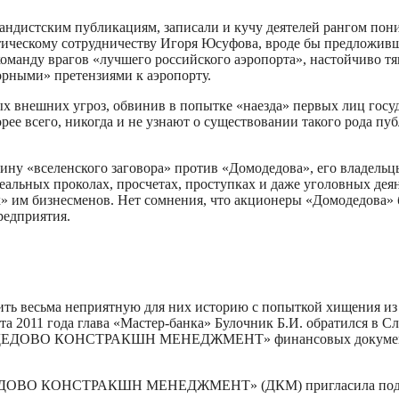
андистским публикациям, записали и кучу деятелей рангом пон
ическому сотрудничеству Игоря Юсуфова, вроде бы предложивш
команду врагов «лучшего российского аэропорта», настойчиво т
рными» претензиями к аэропорту.
х внешних угроз, обвинив в попытке «наезда» первых лиц госуда
ее всего, никогда и не узнают о существовании такого рода пуб
ину «вселенского заговора» против «Домодедова», его владель
еальных проколах, просчетах, проступках и даже уголовных дея
 им бизнесменов. Нет сомнения, что акционеры «Домодедова» б
редприятия.
ить весьма неприятную для них историю с попыткой хищения из
та 2011 года глава «Мастер-банка» Булочник Б.И. обратился в 
ОДЕДОВО КОНСТРАКШН МЕНЕДЖМЕНТ» финансовых документов (
ЕДОВО КОНСТРАКШН МЕНЕДЖМЕНТ» (ДКМ) пригласила подрядчи