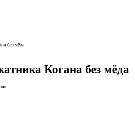
на без мёда
жатника Когана без мёда
ния