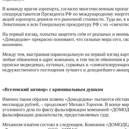
В команду врагов аэропорта, согласно многочисленным пропаг
спецпредставителя Президента РФ по международному энергет
акций аэропорта дешевле его рыночной стоимости. Туда же, в 
Левитиным и всю Генеральную прокуратуру РФ с их «смехотво
На первый взгляд, попытка защитить себя от реальных и мнимы
«Домодедове» прекрасно понимают, что сильные мира сего, скор
анонимно.
Между тем, выстраивая параноидальную на первый взгляд карт
любые обвинения в адрес компании, в том числе обвинения в р
происки медведевых, путиных, сурковых и «симпатизирующих»
недружественного поглощения лучшего и доходнейшего авиап
«Вселенский заговор» с криминальным душком
Именно таким образом хозяева «Домодедова» пытаются обстав
миллиарда рублей, – продолжает Михаил Торопов. В конце мар
уголовного дела по факту фальсификации компанией «ДОМ
фальсификации доказательств, предоставляемых суду.
Механизм изъятия состоял в следующем. Компания «ДОМОД