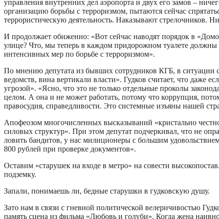
управления внутренних дел аэропорта и двух его замов – ниче
организацию борьбы с терроризмом, пытаются сейчас спрятатьс
террористическую деятельность. Наказывают стрелочников. Ни 
И продолжает обиженно: «Вот сейчас наводят порядок в «Домод
улице? Что, мы теперь в каждом придорожном туалете должны 
интенсивных мер по борьбе с терроризмом».
По мнению депутата из бывших сотрудников КГБ, в ситуации с
ведомств, вина вертикали власти». Гудков считает, что даже 
угрозой». «Ясно, что это не только отдельные проколы законод
целом. А она и не может работать, потому что коррупция, по
правосудия, справедливости. Это системные изъяны нашей стр
Апофеозом многочисленных высказываний «кристально честного
силовых структур». При этом депутат подчеркивал, что не оп
ловить бандитов, у нас милиционеры с большим удовольствием 
800 рублей при проверке документов».
Оставим «старушек на входе в метро» на совести высокопоставл
подземку.
Запали, понимаешь ли, бедные старушки в гудковскую душу.
Зато нам в связи с гневной политической велеричивостью Гудк
память сцена из фильма «Любовь и голуби». Когда жена наивно