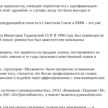
дные журналисты, очевидно перепутав его с однофамильцем-
я этой «дружбой» в случаях, когда это было выгодно и
н, умудрившийся попасть в Советском Союзе в ВМФ – это уже
та Министров Таджикской ССР. В 1990 году был переведен на
В начале девяностых был заместителем начальника
оворить, что заработал на продаже хлопка, поставляемого из
тати, именно в те годы произошел качественный скачок в
ти, структурам «Московита» были интересны отлаженные
ме того, считается, что Коган профилировался на схемах
зинское») за рубеж через аффилированные с ним коммерческие
ые системы в промышленности», ООО «Компания «Транзит+М»,
та ЗАО «ЮгТрастИнвест», а также является руководителем
king для высокопоставленных таджикских чиновников — в