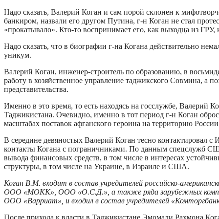
Надо сказать, Валерий Коган и сам порой склонен к мифотворч
банкиром, назвали его другом Путина, г-н Коган не стал проте
«прокатывало». Кто-то воспринимает его, как выходца из ГРУ, к
Надо сказать, что в биографии г-на Когана действительно не
уникум.
Валерий Коган, инженер-строитель по образованию, в восьмид
работу в хозяйственное управление таджикского Совмина, а по
представительства.
Именно в это время, то есть находясь на госслужбе, Валерий К
Таджикистана. Очевидно, именно в тот период г-н Коган оброс
масштабах поставок афганского героина на территорию России
В середине девяностых Валерий Коган тесно контактировал с
контакты Когана с пограничниками. По данным спецслужб США,
вывода финансовых средств, в том числе в интересах устойчи
структуры, в том числе на Украине, в Израиле и США.
Коган В.М. входит в состав учредителей российско-америк
ООО «МОКК», ООО «О.С.Д.», а также ряда зарубежных компа
ООО «Варриат», и входил в состав учредителей «Комторгбанк
После прихода к власти в Таджикистане Эмомали Рахмона Кога