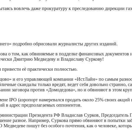
 пытаясь вовлечь даже прокуратуру к преследованию дирекции га
г него» подробно обрисовали журналисты других изданий.
ва о том, как обвиняемые в подделке финансовых документов и 
тически Дмитрию Медведеву и Владиславу Суркову!
 привести её практически полностью.
дедово» и его управляющей компании «ИстЛайн» по самым разно
бличные скандалы только вредят, ведет себя довольно странно, с
вании заговора против «Домодедова», но и обвиняют в этом кр
не IPO (аэропорт намеревался продать около 25% своих акций п
й в адрес предполагаемых оппонентов.
Администрации Президента РФ Владислав Сурков, Председатель
шение разное. Например, Суркова прямо обвиняют в попытки за
. О Медведеве пишут без особого почтения, как о человеке, кото