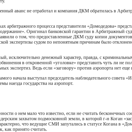
ту.
ученный аванс не отработал и компания ДКМ обратилась в Арбит
мках арбитражного процесса представители «Домодедова» предст
содержание». Оригинал банковской гарантии в Арбитражный суд 
заявили о том, что предоставленные ДКМ суду копии документо
еской экспертизы судом по непонятным причинам было отклонен
ный, исключительно денежный характер, правда, с криминальны
обвинения в откровенной «уголовке» представить чуть ли не пол
ых экспертиз. Ведь если «заговору» против аэропорта нет еще и
мого начала выступал председатель наблюдательного совета «Ис
ы наезда государства на аэропорт.
нности о нем мало что известно, если не считать бесконечных 
рейдерским захватом подмосковной земли, в которой г-н Коган «з
арактерно, что ведущие СМИ запутались в статусе Когана в «Домо
, как принято считать.