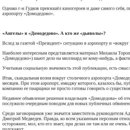
Однако г-н Гудков превзошёл киногероев и даже самого себя,
аэропорту «Домодедово».
«Ангелы» в «Домодедово». А кто же «дьяволы»?
Вслед за газетой «Президент» ситуацию в аэропорту и «вокру
Наиболее интересным представляется материал Михаила Торопо
«Домодедово») шьют дело на миллиард не кому-нибудь, а фак
Учитывая социальную значимость этой публикации, есть смысл
Итак, скандальная возня вокруг столичного аэропорта «Домо
месяцев. При этом аэропорт, имиджу которого, казалось бы, пу
компанию ее пиарщики не просто готовы говорить о существо
Недавнее объявление решения владельцев «Домодедова» об отме
послужило очередным поводом для новых публичных обвинени
Среди заговорщиков уже значатся заместитель руководителя 
Дмитрий Медведев. Правда, ко всем указанным персонам отно
осторожнее, мол, кто его знает, при делах он там или не очень
подскажут.