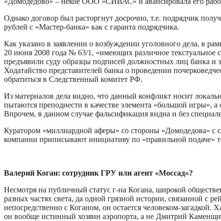
«Домодедово» – некое ООО «СИВАС» и авансировала его рабо
Однако договор был расторгнут досрочно, т.е. подрядчик пол
рублей с «Мастер-банка» как с гаранта подрядчика.
Как указано в заявлении о возбуждении уголовного дела, в ра
20 июня 2008 года № 63/1, «имеющих различное текстуальное 
предъявили суду образцы подписей должностных лиц банка и 
Ходатайство представителей банка о проведении почерковедч
обратиться в Следственный комитет РФ.
Из материалов дела видно, что данный конфликт носит локаль
пытаются преподнести в качестве элемента «большой игры», а 
Впрочем, в данном случае фальсификация видна и без специальн
Куратором «миллиардной аферы» со стороны «Домодедова» с са
компании приписывают инициативу по «правильной подаче» тем
Валерий Коган: сотрудник ГРУ или агент «Моссад»?
Несмотря на публичный статус г-на Когана, широкой обществе
разных частях света, да одной грязной истории, связанной с 
непосредственно с Коганом, он остается человеком-загадкой. Х
он вообще истинный хозяин аэропорта, а не Дмитрий Каменщик