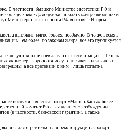
иже. В частности, бывшего Министра энергетики РФ и
его владельцам «Домодедова» продать контрольный пакет
янут Министерство транспорта РФ во главе с Игорем
рства выглядит, мягко говоря, необычно. В то же время в
ликаций. Тем более, по законам жанра, все это публикуется
цы реализуют вполне очевидную стратегию защиты. Теперь
ниях акционеры аэропорта могут списывать на заговор и
езгрешны, а все претензии к ним – лишь попытка
 ранее обслуживавшего аэропорт «Мастер-Банка» более
Следственный комитет РФ с заявлением о возбуждении
в частности, банковской гарантии), а также
ка для строительства и реконструкции аэропорта