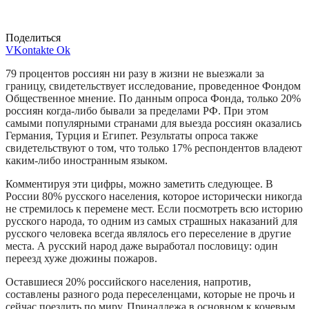
Поделиться
VKontakte
Ok
79 процентов россиян ни разу в жизни не выезжали за
границу, свидетельствует исследование, проведенное Фондом
Общественное мнение. По данным опроса Фонда, только 20%
россиян когда-либо бывали за пределами РФ. При этом
самыми популярными странами для выезда россиян оказались
Германия, Турция и Египет. Результаты опроса также
свидетельствуют о том, что только 17% респондентов владеют
каким-либо иностранным языком.
Комментируя эти цифры, можно заметить следующее. В
России 80% русского населения, которое исторически никогда
не стремилось к перемене мест. Если посмотреть всю историю
русского народа, то одним из самых страшных наказаний для
русского человека всегда являлось его переселение в другие
места. А русский народ даже выработал пословицу: один
переезд хуже дюжины пожаров.
Оставшиеся 20% российского населения, напротив,
составлены разного рода переселенцами, которые не прочь и
сейчас поездить по миру. Принадлежа в основном к кочевым