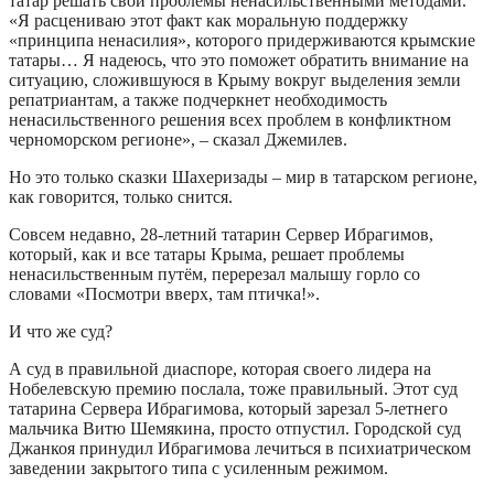
татар решать свои проблемы ненасильственными методами.
«Я расцениваю этот факт как моральную поддержку
«принципа ненасилия», которого придерживаются крымские
татары… Я надеюсь, что это поможет обратить внимание на
ситуацию, сложившуюся в Крыму вокруг выделения земли
репатриантам, а также подчеркнет необходимость
ненасильственного решения всех проблем в конфликтном
черноморском регионе», – сказал Джемилев.
Но это только сказки Шахеризады – мир в татарском регионе,
как говорится, только снится.
Совсем недавно, 28-летний татарин Сервер Ибрагимов,
который, как и все татары Крыма, решает проблемы
ненасильственным путём, перерезал малышу горло со
словами «Посмотри вверх, там птичка!».
И что же суд?
А суд в правильной диаспоре, которая своего лидера на
Нобелевскую премию послала, тоже правильный. Этот суд
татарина Сервера Ибрагимова, который зарезал 5-летнего
мальчика Витю Шемякина, просто отпустил. Городской суд
Джанкоя принудил Ибрагимова лечиться в психиатрическом
заведении закрытого типа с усиленным режимом.