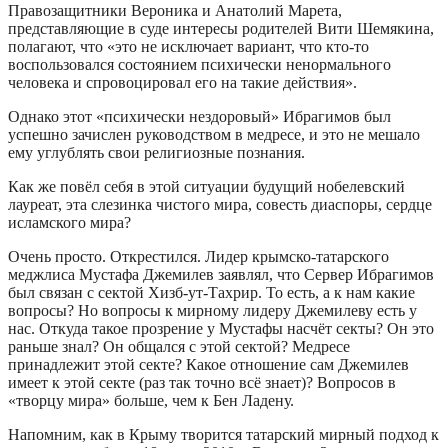
Правозащитники Вероника и Анатолий Марета,
представляющие в суде интересы родителей Вити Шемякина,
полагают, что «это не исключает вариант, что кто-то
воспользовался состоянием психически ненормального
человека и спровоцировал его на такие действия».
Однако этот «психически нездоровый» Ибрагимов был
успешно зачислен руководством в медресе, и это не мешало
ему углублять свои религиозные познания.
Как же повёл себя в этой ситуации будущий нобелевский
лауреат, эта слезинка чистого мира, совесть диаспоры, сердце
исламского мира?
Очень просто. Открестился. Лидер крымско-татарского
меджлиса Мустафа Джемилев заявлял, что Сервер Ибрагимов
был связан с сектой Хизб-ут-Тахрир. То есть, а к нам какие
вопросы? Но вопросы к мирному лидеру Джемилеву есть у
нас. Откуда такое прозрение у Мустафы насчёт секты? Он это
раньше знал? Он общался с этой сектой? Медресе
принадлежит этой секте? Какое отношение сам Джемилев
имеет к этой секте (раз так точно всё знает)? Вопросов в
«творцу мира» больше, чем к Бен Ладену.
Напомним, как в Крыму творится татарский мирный подход к