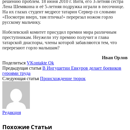
решению проблем. 18 июня 2010 г. Витя, его 3-летняя сестра
Лена Шемякина и её 5-летняя подружка играли в песочнице.
На их глазах студент медресе татарин Сервер со словами
«Посмотри вверх, там птичка!» перерезал ножом горло
русскому мальчику.
Нобелевский комитет присудил премии мира различным
преступникам. Неужели эту премию получит и глава
татарской диаспоры, члены которой забавляются тем, что
перерезают горло малышам?
Иван Орлов
Поделиться
VKontakte
Ok
Предыдущая статья
В Ингушетии Евкуров делает боевиков
героями труда
Следующая статья
Происхождение тюрок
Редакция
Похожие
Статьи