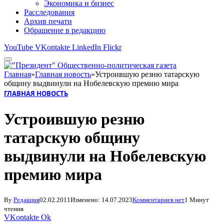
Экономика и бизнес
Расследования
Архив печати
Обращение в редакцию
YouTube
VKontakte
LinkedIn
Flickr
Главная
»
Главная новость
»
Устроившую резню татарскую
общину выдвинули на Нобелевскую премию мира
ГЛАВНАЯ НОВОСТЬ
Устроившую резню
татарскую общину
выдвинули на Нобелевскую
премию мира
By
Редакция
02.02.2011
Изменено:
14.07.2023
Комментариев нет
1 Минут
чтения
VKontakte
Ok