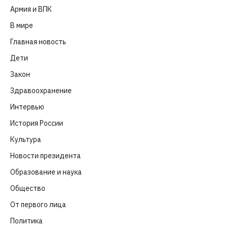
Армия и ВПК
(252)
В мире
(101)
Главная новость
(4 664)
Дети
(41)
Закон
(318)
Здравоохранение
(83)
Интервью
(63)
История России
(39)
Культура
(261)
Новости президента
(329)
Образование и наука
(98)
Общество
(652)
От первого лица
(40)
Политика
(282)