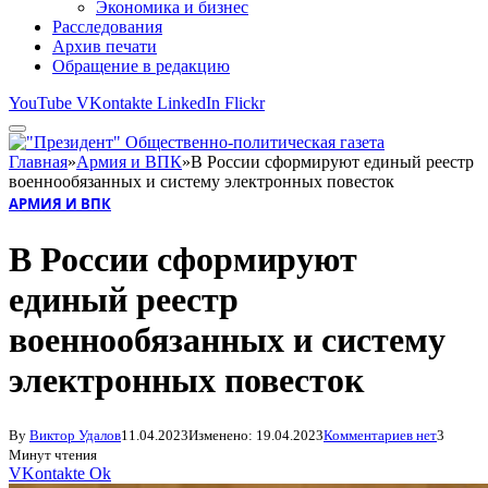
Экономика и бизнес
Расследования
Архив печати
Обращение в редакцию
YouTube
VKontakte
LinkedIn
Flickr
Главная
»
Армия и ВПК
»
В России сформируют единый реестр
военнообязанных и систему электронных повесток
АРМИЯ И ВПК
В России сформируют
единый реестр
военнообязанных и систему
электронных повесток
By
Виктор Удалов
11.04.2023
Изменено:
19.04.2023
Комментариев нет
3
Минут чтения
VKontakte
Ok