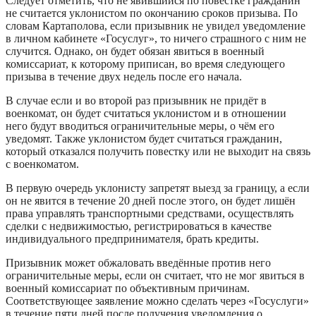
Следует отметить, что не явившийся по повестке гражданин
не считается уклонистом по окончанию сроков призыва. По
словам Картаполова, если призывник не увидел уведомление
в личном кабинете «Госуслуг», то ничего страшного с ним не
случится. Однако, он будет обязан явиться в военный
комиссариат, к которому приписан, во время следующего
призыва в течение двух недель после его начала.
В случае если и во второй раз призывник не придёт в
военкомат, он будет считаться уклонистом и в отношении
него будут вводиться ограничительные меры, о чём его
уведомят. Также уклонистом будет считаться гражданин,
который отказался получить повестку или не выходит на связь
с военкоматом.
В первую очередь уклонисту запретят выезд за границу, а если
он не явится в течение 20 дней после этого, он будет лишён
права управлять транспортными средствами, осуществлять
сделки с недвижимостью, регистрироваться в качестве
индивидуального предпринимателя, брать кредиты.
Призывник может обжаловать введённые против него
ограничительные меры, если он считает, что не мог явиться в
военный комиссариат по объективным причинам.
Соответствующее заявление можно сделать через «Госуслуги»
в течение пяти дней после получения уведомления о