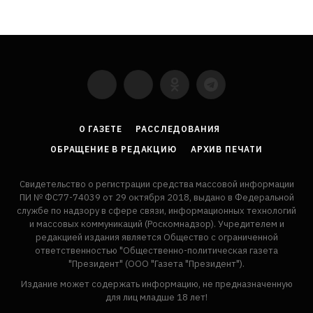
YouTube
VKontakte
LinkedIn
Flickr
О ГАЗЕТЕ
РАССЛЕДОВАНИЯ
ОБРАЩЕНИЕ В РЕДАКЦИЮ
АРХИВ ПЕЧАТИ
Свидетельство о регистрации средства массовой информации
ПИ № ФС77-74039 от 29 октября 2018, выдано в Федеральной
службе по надзору в сфере связи, информационных технологий
и массовых коммуникаций (Роскомнадзор). Учредителем и
редакцией издания является Общество с ограниченной
ответственностью "Общественно-политическая газета
"Президент" (ООО "Газета "Президент").
Издание может содержать информацию, не предназначенную
для лиц младше 18 лет!