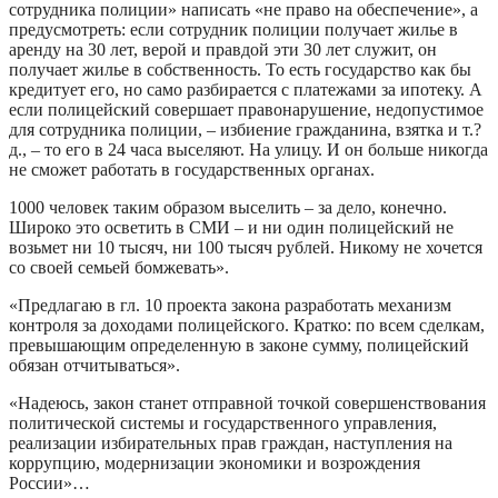
сотрудника полиции» написать «не право на обеспечение», а
предусмотреть: если сотрудник полиции получает жилье в
аренду на 30 лет, верой и правдой эти 30 лет служит, он
получает жилье в собственность. То есть государство как бы
кредитует его, но само разбирается с платежами за ипотеку. А
если полицейский совершает правонарушение, недопустимое
для сотрудника полиции, – избиение гражданина, взятка и т.?
д., – то его в 24 часа выселяют. На улицу. И он больше никогда
не сможет работать в государственных органах.
1000 человек таким образом выселить – за дело, конечно.
Широко это осветить в СМИ – и ни один полицейский не
возьмет ни 10 тысяч, ни 100 тысяч рублей. Никому не хочется
со своей семьей бомжевать».
«Предлагаю в гл. 10 проекта закона разработать механизм
контроля за доходами полицейского. Кратко: по всем сделкам,
превышающим определенную в законе сумму, полицейский
обязан отчитываться».
«Надеюсь, закон станет отправной точкой совершенствования
политической системы и государственного управления,
реализации избирательных прав граждан, наступления на
коррупцию, модернизации экономики и возрождения
России»…