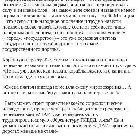
решение. Хотя многим людям свойственно недооценивать
силу и значение слов – на самом деле слова и названия имеют
огромное влияние как минимум на психику людей. Милиция
– это всего лишь народное ополчение и трудно навести
порядок в среде людей, которые сознают себя всего лишь
народным ополчением, а вот полиция – от слова «полис»
(«город», «государство») – это уже серьезная система
государственных служб и органов по охране
государственного порядка.
Коренную перестройку системы нужно начинать именно с
перемены названий и символов. А потом и самой структуры».
«Не так уж важно, как назвать корабль, важно, кто капитан,
кто в команде и куда плывем».
«Смена платья никогда не меняла смену мировоззрения… А
вот деньги, которые будут выкинуты на ветер – жаль!».
«Быть может, стоит провести какое?то социологическое
исследование, прежде чем тратить бюджетные средства на
переименование? ГАИ уже переименовали в
труднопроизносимую аббревиатуру ГИБДД, зачем? Да и
украинский опыт показывает: с появлением ДАИ «доить» на
дорогах меньше не стали».