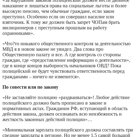
«За нарушение законов полицейский должен нести двойное
наказание и лишаться права на социальные льготы и более
высокую пенсию, чем обычные граждане, если закон
преступил. Особенно если он совершил насилие или
взяточник. К тому же должен быть запрет ЧОПам брать
милиционеров с преступным прошлым на работу
оxранниками».
«Что?то никакого общественного контроля за деятельностью
МВД я в новом законе не увидел. Два слова про
Общественную палату и все. А где контроль со стороны
граждан, где «предоставление информации о деятельности»,
где в конце концов выборность начальников ОВД? Пока
полицейский не будет чувствовать ответственность перед
гражданами – ничего не изменится».
По совести или по закону
«Не заставляйте полицию «раздваиваться»! Любое действие
полицейского должно быть прописано в законе и
нормативных актах. Гражданин РФ, вступающий в область
действия закона, должен осознавать всю неизбежность и
жесткость законных действий полиции»…
«Минимальная зарплата полицейского должна составлять три
средние зарплаты в регионе. Но не менее 1,5 самой большой