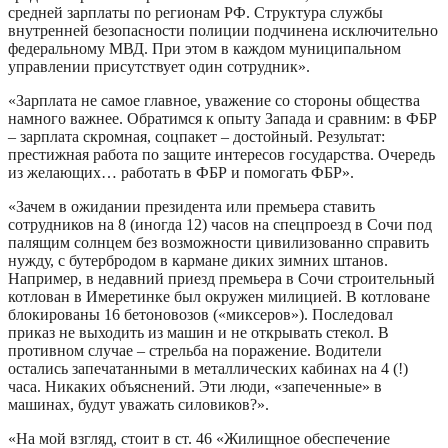
средней зарплаты по регионам РФ. Структура службы
внутренней безопасности полиции подчинена исключительно
федеральному МВД. При этом в каждом муниципальном
управлении присутствует один сотрудник».
«Зарплата не самое главное, уважение со стороны общества
намного важнее. Обратимся к опыту Запада и сравним: в ФБР
– зарплата скромная, соцпакет – достойный. Результат:
престижная работа по защите интересов государства. Очередь
из желающих… работать в ФБР и помогать ФБР».
«Зачем в ожидании президента или премьера ставить
сотрудников на 8 (иногда 12) часов на спецпроезд в Сочи под
палящим солнцем без возможности цивилизованно справить
нужду, с бутербродом в кармане диких зимних штанов.
Например, в недавний приезд премьера в Сочи строительный
котлован в Имеретинке был окружен милицией. В котловане
блокированы 16 бетоновозов («миксеров»). Последовал
приказ не выходить из машин и не открывать стекол. В
противном случае – стрельба на поражение. Водители
остались запечатанными в металлических кабинах на 4 (!)
часа. Никаких объяснений. Эти люди, «запеченные» в
машинах, будут уважать силовиков?».
«На мой взгляд, стоит в ст. 46 «Жилищное обеспечение