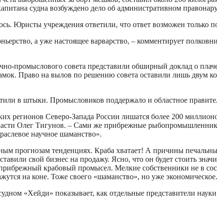
апитана судна возбуждено дело об административном правонар
сь. Юристы учреждения ответили, что ответ возможен только п
ньерство, а уже настоящее варварство, – комментирует полковни
но-промыслового совета представили обширный доклад о плачев
амок. Право на вылов по решению совета оставили лишь двум к
тили в штыки. Промысловиков поддержало и областное правите
их регионов Северо-Запада России лишатся более 200 миллионов
асти Олег Тигунов. – Сами же прибрежные рыбопромышленники
раслевое научное шаманство».
ым прогнозам тенденциях. Краба хватает! А причины печальных
авили свой бизнес на продажу. Ясно, что он будет стоить знач
т прибрежный крабовый промысел. Мелкие собственники не в со
жутся на коне. Тоже своего «шаманство», но уже экономическое
ном «Хейди» показывает, как отдельные представители науки з