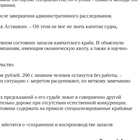
ушении.
осле завершения административного расследования.
к Асташкин. – Об этом не мог не знать капитан судна,
ном состоянии запасов камчатского краба. И объяснили
омпаниям, имеющим океаническую квоту, а также в научно-
льство.
 рублей. 200 с лишним человек останутся без работы, –
 ситуацию с запретом расценивают, по меткому замечанию
 предсказаний о его судьбе лежат в совершенно другой
ительно дороже при отсутствии естественной конкуренции.
стоянии содержать на приколе специализированные крабовые
.
аботятся о «сохранении и воспроизводстве запасов