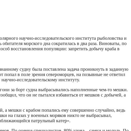
олярного научно-исследовательского института рыболовства и
 обитателя морского дна сократилась в два раза. Виноваты, по
соб восстановления популяции: запретить добычу краба в
нанному судну была поставлена задача проникнуть в заданную
от попал в поле зрения североморцев, на позывные не ответил
 научно-исследовательскому институту.
гони за борт судна выбрасывались наполненные чем-то мешки.
ообщил, что он не пытался избавиться от мешков с добычей, а
й, а мешки с крабом попались ему совершенно случайно, ведь
шки на глазах у военных моряков никто не выбрасывал,
приближающийся патрульный катер».
ммов. По оценке специалистов, 80% улова – самки и молодь. По