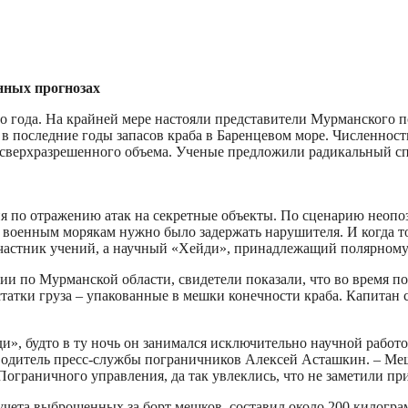
нных прогнозах
о года. На крайней мере настояли представители Мурманского п
в последние годы запасов краба в Баренцевом море. Численность
сверхразрешенного объема. Ученые предложили радикальный спо
 по отражению атак на секретные объекты. По сценарию неопоз
 а военным морякам нужно было задержать нарушителя. И когда т
 участник учений, а научный «Хейди», принадлежащий полярному
 по Мурманской области, свидетели показали, что во время по
татки груза – упакованные в мешки конечности краба. Капитан с
и», будто в ту ночь он занимался исключительно научной работо
ководитель пресс-службы пограничников Алексей Асташкин. – Ме
 Пограничного управления, да так увлеклись, что не заметили 
учета выброшенных за борт мешков, составил около 200 килогра