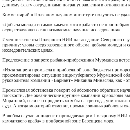
данному факту сотрудниками погрануправления в отношении к
Комментарий в Полярном научном институте получить не удало
«Добыча молоди и самок камчатского краба это не просто брако
осуществляющего так называемые научные исследования».
Именно эксперты Полярного НИИ на заседании Северного науч
причину: уловы сверхразрешенного объема, добыча молоди и с
исследовательских целях.
Предложение о запрете рыбаки-прибрежники Мурманска встре
«Из-за запрета промысла в прибрежной зоне бюджеты приморск
прокомментировал ситуацию вице-губернатор Мурманской обл
руководителя компании «Вариант» Михаила Минасяна, как «от
Промысловая обстановка говорит об абсолютно обратных научн
плоскости. Две океанические крупные компании-краболовы выст
Мораторий, если его продлить хотя бы на три года, уничтожи
суда. А когда мораторий отменят, промысловики-краболовы ока
В любом случае инцидент с принадлежащим Полярному НИИ суд
камчатского краба» в прибрежной зоне Баренцева моря.