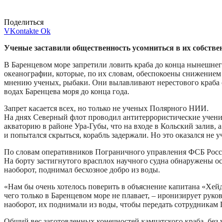
Поделиться
VKontakte
Ok
Ученые заставили общественность усомниться в их собстве
В Баренцевом море запретили ловить краба до конца нынешнег
океанографии, которые, по их словам, обеспокоены снижением 
мнению ученых, рыбаки. Они вылавливают нерестового краба 
водах Баренцева моря до конца года.
Запрет касается всех, но только не ученых Полярного НИИ.
На днях Северный флот проводил антитеррористические учения
акваторию в районе Ура-Губы, что на входе в Кольский залив,
и попытался скрыться, корабль задержали. Но это оказался не
По словам оперативников Пограничного управления ФСБ России
На борту застигнутого врасплох научного судна обнаружены ос
наоборот, поднимал бесхозное добро из воды.
«Нам бы очень хотелось поверить в объяснение капитана «Хейд
чего только в Баренцевом море не плавает, – иронизирует ру
наоборот, их поднимали из воды, чтобы передать сотрудникам
Общий вес заготовленных конечностей камчатского краба, без 