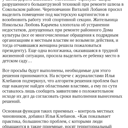
разрушенного большегрузной техникой при ремонте шлюза в
Сокольском районе. Череповчанин Виталий Лобанов просил
выделить помещение под мастерскую картингистов и
возобновить работу этой спортивной секции. Жительница
Никольска Любовь Карачева хлопотала об устранении
недостатков, допущенных при ремонте районного Дома
культуры (все ее многочисленные обращения к подрядным
организациям и местным властям не возымели действия, и
тогда отчаявшаяся женщина решила пожаловаться
президенту). Еще одна вологжанка, оказавшаяся в трудной
жизненной ситуации, просила выделить ее ребенку место в
детском саду…
Все просьбы будут выполнены, необходимые для этого
решения принимаются. На встрече с журналистами Илья
Клебанов подчеркнул, что алгоритм решения проблем был
еще накануне найден областными властями, а ему по сути
оставалось лишь сообщить заявителям о положительном
исходе их дел да согласовать сроки выполнения вынесенных
решений.
Основная функция таких приемных – контроль местных
чиновников, добавил Илья Клебанов. «Как показывает
практика, большинство проблем, с которыми люди
обращаются в такие приемные, носят территориальный