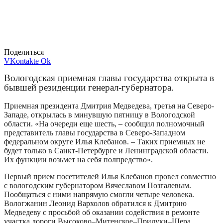
Поделиться
VKontakte
Ok
Вологодская приемная главы государства открыта в
бывшей резиденции генерал-губернатора.
Приемная президента Дмитрия Медведева, третья на Северо-
Западе, открылась в минувшую пятницу в Вологодской
области. «На очереди еще шесть, – сообщил полномочный
представитель главы государства в Северо-Западном
федеральном округе Илья Клебанов. – Таких приемных не
будет только в Санкт-Петербурге и Ленинградской области.
Их функции возьмет на себя полпредство».
Первый прием посетителей Илья Клебанов провел совместно
с вологодским губернатором Вячеславом Позгалевым.
Пообщаться с ними напрямую смогли четыре человека.
Вологжанин Леонид Вархолов обратился к Дмитрию
Медведеву с просьбой об оказании содействия в ремонте
участка дороги Высоково–Митенское–Прилуки–Шера,