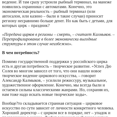
ведение. И там сразу устроили рыбный терминал, на манеже
появились охранники с автоматами. Конечно, это
экономическая реальность – рыбный терминал (или
автосалон, или казино – были и такие случаи) приносит
региону несравнимо больше денег. Но как быть с детьми, для
которых цирк – праздник?
«Передача цирков в регионы – смерть, – считает Калмыков. –
Перепрофилирование в более экономически выгодные
структуры в этом случае неизбежно».
В чем потребность?
Помимо государственной поддержки у российского цирка
есть и другая потребность – творческое развитие. «Успех Дю
Солея во многом зависел от того, что они нашли новое
творческое видение циркового искусства, – говорит
Александр Калмыков, – усилили режиссуру, музыкальное,
художественное оформление. Конечно, мы всегда были и
остаемся сильны классическими жанрами. Но, сохраняя их,
нам тоже надо искать новые творческие ходы».
Вообще?то складывается странная ситуация – цирковое
искусство по сути зависит от личности конкретного человека.
Хороший директор – с цирком все в порядке, нет – упадок и