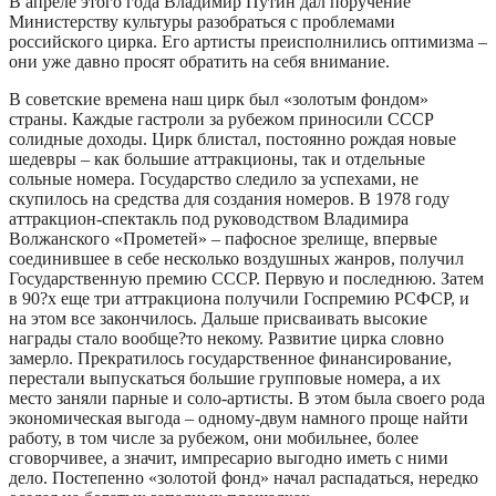
В апреле этого года Владимир Путин дал поручение
Министерству культуры разобраться с проблемами
российского цирка. Его артисты преисполнились оптимизма –
они уже давно просят обратить на себя внимание.
В советские времена наш цирк был «золотым фондом»
страны. Каждые гастроли за рубежом приносили СССР
солидные доходы. Цирк блистал, постоянно рождая новые
шедевры – как большие аттракционы, так и отдельные
сольные номера. Государство следило за успехами, не
скупилось на средства для создания номеров. В 1978 году
аттракцион-спектакль под руководством Владимира
Волжанского «Прометей» – пафосное зрелище, впервые
соединившее в себе несколько воздушных жанров, получил
Государственную премию СССР. Первую и последнюю. Затем
в 90?х еще три аттракциона получили Госпремию РСФСР, и
на этом все закончилось. Дальше присваивать высокие
награды стало вообще?то некому. Развитие цирка словно
замерло. Прекратилось государственное финансирование,
перестали выпускаться большие групповые номера, а их
место заняли парные и соло-артисты. В этом была своего рода
экономическая выгода – одному-двум намного проще найти
работу, в том числе за рубежом, они мобильнее, более
сговорчивее, а значит, импресарио выгодно иметь с ними
дело. Постепенно «золотой фонд» начал распадаться, нередко