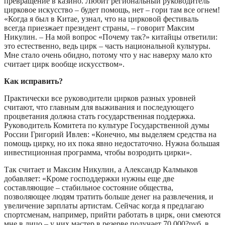
превращение в казино. Любит региональный руководитель
цирковое искусство – будет помощь, нет – гори там все огнем!
«Когда я был в Китае, узнал, что на цирковой фестиваль
всегда приезжает президент страны, – говорит Максим
Никулин. – На мой вопрос «Почему так?» китайцы ответили:
это естественно, ведь цирк – часть национальной культуры.
Мне стало очень обидно, потому что у нас наверху мало кто
считает цирк вообще искусством».
Как исправить?
Практически все руководители цирков разных уровней
считают, что главным для выживания и последующего
процветания должна стать государственная поддержка.
Руководитель Комитета по культуре Государственной думы
России Григорий Ивлев: «Конечно, мы выделяем средства на
помощь цирку, но их пока явно недостаточно. Нужна большая
инвестиционная программа, чтобы возродить цирки».
Так считает и Максим Никулин, а Александр Калмыков
добавляет: «Кроме господдержки нужны еще две
составляющие – стабильное состояние общества,
позволяющее людям тратить больше денег на развлечения, и
увеличение зарплаты артистам. Сейчас когда я предлагаю
спортсменам, например, прийти работать в цирк, они смеются
мне в лицо – у них мастер в резерве получает 70 000?руб. в