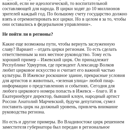
важной, если не идеологической, то воспитательной
составляющей для народа. В цирки ходят до 10 миллионов
зрителей каждый год. По большому счету государство должно
взять и отремонтировать все цирки. Но в целом я за то, чтобы
они оставались в федеральном управлении».
Не пойти ли в регионы?
Какие еще возможны пути, чтобы вернуть заслуженную
славу? Вариант – отдать цирки регионам. То есть сделать
ответственным за них местное руководство. Тому есть
хороший пример – Ижевский цирк. Он принадлежит
Республике Удмуртия, где президент Александр Волков
любит цирковое искусство и считает его важной частью
культуры. В Ижевске роскошное здание, прекрасные условия
для артистов и животных, «зеленая улица» любой пиар-
информации о представлениях и событиях. Сегодня для
любого циркового номера попасть в Ижевск – благо. И в
Екатеринбурге директор, бывший клоун, народный артист
России Анатолий Марчевский, будучи депутатом, сумел
поставить цирк на должный уровень, привлечь внимание
руководства региона.
Но есть и другие примеры. Во Владивостоке цирк решением
заместителя губернатора был передан в региональное