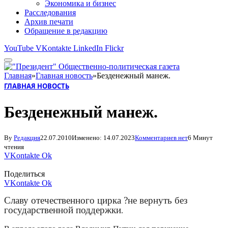
Экономика и бизнес
Расследования
Архив печати
Обращение в редакцию
YouTube
VKontakte
LinkedIn
Flickr
Главная
»
Главная новость
»
Безденежный манеж.
ГЛАВНАЯ НОВОСТЬ
Безденежный манеж.
By
Редакция
22.07.2010
Изменено:
14.07.2023
Комментариев нет
6 Минут
чтения
VKontakte
Ok
Поделиться
VKontakte
Ok
Славу отечественного цирка ?не вернуть без
государственной поддержки
.