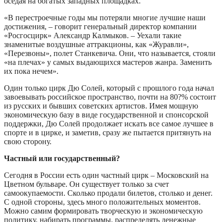
оседая на богатых западных площадках.
«В перестроечные годы мы потеряли многие лучшие наши
достижения, – говорит генеральный директор компании
«Росгосцирк» Александр Калмыков. – Уехали такие
знаменитые воздушные аттракционы, как «Журавли»,
«Перезвоны», полет Станкевича. Они, что называется, стояли
«на плечах» у самых выдающихся мастеров жанра. Заменить
их пока нечем».
Один только цирк Дю Солей, который с прошлого года начал
завоевывать российское пространство, почти на 80?% состоит
из русских и бывших советских артистов. Имея мощную
экономическую базу в виде государственной и спонсорской
поддержки, Дю Солей продолжает искать все самое лучшее в
спорте и в цирке, и заметив, сразу же пытается притянуть на
свою сторону.
Частный или государственный?
Сегодня в России есть один частный цирк – Московский на
Цветном бульваре. Он существует только за счет
самоокупаемости. Сколько продали билетов, столько и денег.
С одной стороны, здесь много положительных моментов.
Можно самим формировать творческую и экономическую
политику, набирать программы, распределять денежные