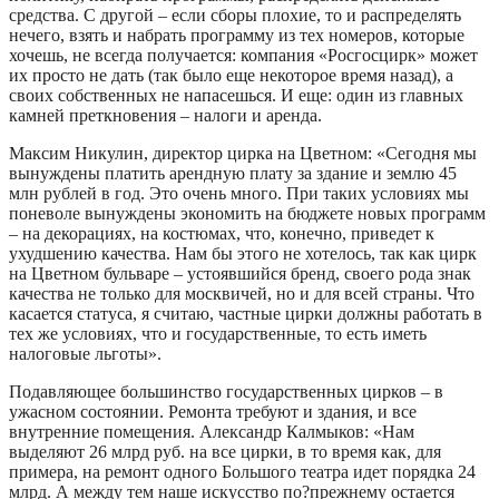
средства. С другой – если сборы плохие, то и распределять
нечего, взять и набрать программу из тех номеров, которые
хочешь, не всегда получается: компания «Росгосцирк» может
их просто не дать (так было еще некоторое время назад), а
своих собственных не напасешься. И еще: один из главных
камней преткновения – налоги и аренда.
Максим Никулин, директор цирка на Цветном: «Сегодня мы
вынуждены платить арендную плату за здание и землю 45
млн рублей в год. Это очень много. При таких условиях мы
поневоле вынуждены экономить на бюджете новых программ
– на декорациях, на костюмах, что, конечно, приведет к
ухудшению качества. Нам бы этого не хотелось, так как цирк
на Цветном бульваре – устоявшийся бренд, своего рода знак
качества не только для москвичей, но и для всей страны. Что
касается статуса, я считаю, частные цирки должны работать в
тех же условиях, что и государственные, то есть иметь
налоговые льготы».
Подавляющее большинство государственных цирков – в
ужасном состоянии. Ремонта требуют и здания, и все
внутренние помещения. Александр Калмыков: «Нам
выделяют 26 млрд руб. на все цирки, в то время как, для
примера, на ремонт одного Большого театра идет порядка 24
млрд. А между тем наше искусство по?прежнему остается